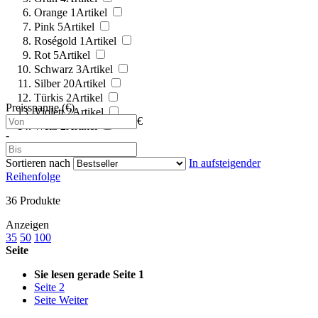
Orange
1
Artikel
Pink
5
Artikel
Roségold
1
Artikel
Rot
5
Artikel
Schwarz
3
Artikel
Silber
20
Artikel
Türkis
2
Artikel
Preisspanne (€)
Violett
2
Artikel
€
Weiß
2
Artikel
-
Sortieren nach
In aufsteigender
Reihenfolge
36
Produkte
Anzeigen
35
50
100
Seite
Sie lesen gerade Seite
1
Seite
2
Seite
Weiter