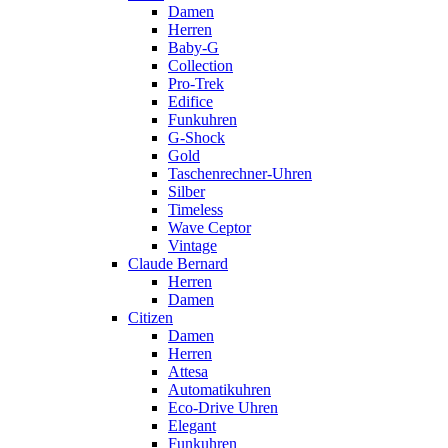
Damen
Herren
Baby-G
Collection
Pro-Trek
Edifice
Funkuhren
G-Shock
Gold
Taschenrechner-Uhren
Silber
Timeless
Wave Ceptor
Vintage
Claude Bernard
Herren
Damen
Citizen
Damen
Herren
Attesa
Automatikuhren
Eco-Drive Uhren
Elegant
Funkuhren