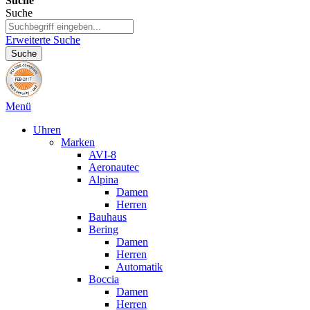
Suche
Suche
Erweiterte Suche
Suche
Menü
Uhren
Marken
AVI-8
Aeronautec
Alpina
Damen
Herren
Bauhaus
Bering
Damen
Herren
Automatik
Boccia
Damen
Herren