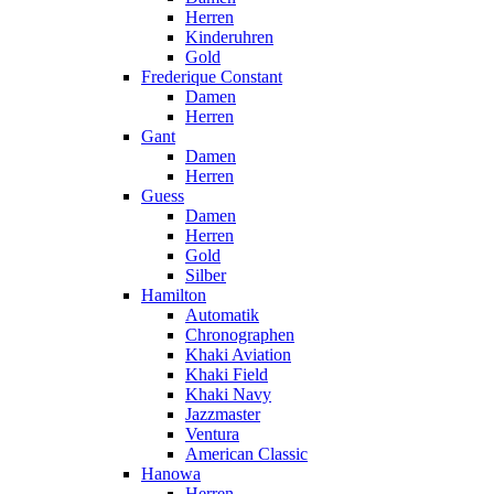
Herren
Kinderuhren
Gold
Frederique Constant
Damen
Herren
Gant
Damen
Herren
Guess
Damen
Herren
Gold
Silber
Hamilton
Automatik
Chronographen
Khaki Aviation
Khaki Field
Khaki Navy
Jazzmaster
Ventura
American Classic
Hanowa
Herren