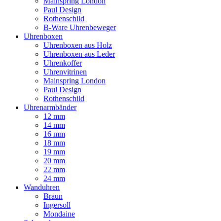
Mainspring London
Paul Design
Rothenschild
B-Ware Uhrenbeweger
Uhrenboxen
Uhrenboxen aus Holz
Uhrenboxen aus Leder
Uhrenkoffer
Uhrenvitrinen
Mainspring London
Paul Design
Rothenschild
Uhrenarmbänder
12 mm
14 mm
16 mm
18 mm
19 mm
20 mm
22 mm
24 mm
Wanduhren
Braun
Ingersoll
Mondaine