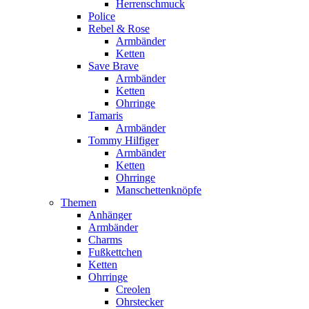
Herrenschmuck
Police
Rebel & Rose
Armbänder
Ketten
Save Brave
Armbänder
Ketten
Ohrringe
Tamaris
Armbänder
Tommy Hilfiger
Armbänder
Ketten
Ohrringe
Manschettenknöpfe
Themen
Anhänger
Armbänder
Charms
Fußkettchen
Ketten
Ohrringe
Creolen
Ohrstecker