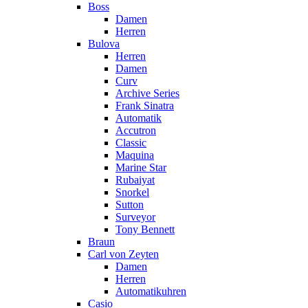
Boss
Damen
Herren
Bulova
Herren
Damen
Curv
Archive Series
Frank Sinatra
Automatik
Accutron
Classic
Maquina
Marine Star
Rubaiyat
Snorkel
Sutton
Surveyor
Tony Bennett
Braun
Carl von Zeyten
Damen
Herren
Automatikuhren
Casio