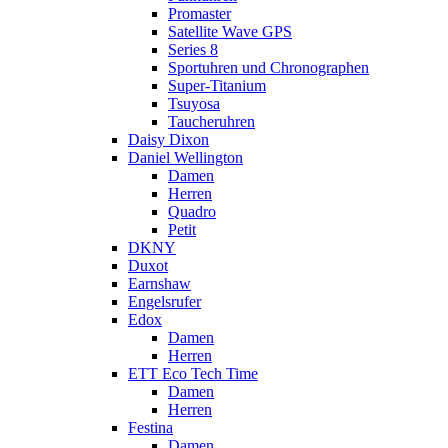
Promaster
Satellite Wave GPS
Series 8
Sportuhren und Chronographen
Super-Titanium
Tsuyosa
Taucheruhren
Daisy Dixon
Daniel Wellington
Damen
Herren
Quadro
Petit
DKNY
Duxot
Earnshaw
Engelsrufer
Edox
Damen
Herren
ETT Eco Tech Time
Damen
Herren
Festina
Damen