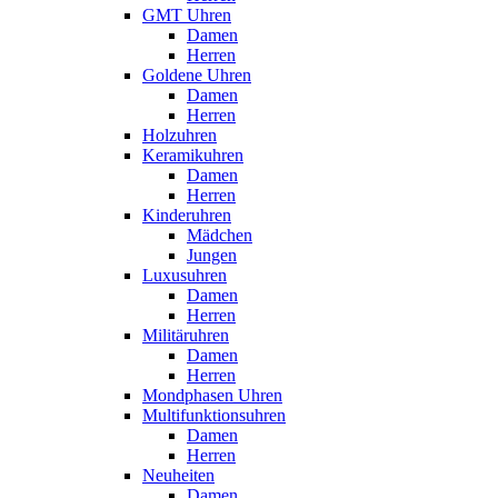
GMT Uhren
Damen
Herren
Goldene Uhren
Damen
Herren
Holzuhren
Keramikuhren
Damen
Herren
Kinderuhren
Mädchen
Jungen
Luxusuhren
Damen
Herren
Militäruhren
Damen
Herren
Mondphasen Uhren
Multifunktionsuhren
Damen
Herren
Neuheiten
Damen