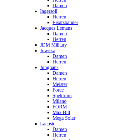
Damen
Ingersoll
Herren
Ersatzbänder
Jacques Lemans
Damen
Herren
JDM Military
Jowissa
Damen
Herren
Junghans
Damen
Herren
Meister
Force
Spektrum
Milano
FORM
Max Bill
Mega Solar
Lacoste
Damen
Herren