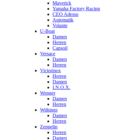
Maverick
Yamaha Factory Racing
CEO Adesso
Automatik
Volante
U-Boat
Damen
Herren
Capsoil
Versace
Damen
Herren
Victorinox
Herren
Damen
I.N.O.X.
Wenger
Damen
Herren
Withings
Damen
Herren
Zeppelin
Herren
Damen