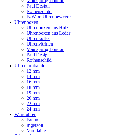
Mainspring London
Paul Design
Rothenschild
B-Ware Uhrenbeweger
Uhrenboxen
Uhrenboxen aus Holz
Uhrenboxen aus Leder
Uhrenkoffer
Uhrenvitrinen
Mainspring London
Paul Design
Rothenschild
Uhrenarmbänder
12 mm
14 mm
16 mm
18 mm
19 mm
20 mm
22 mm
24 mm
Wanduhren
Braun
Ingersoll
Mondaine