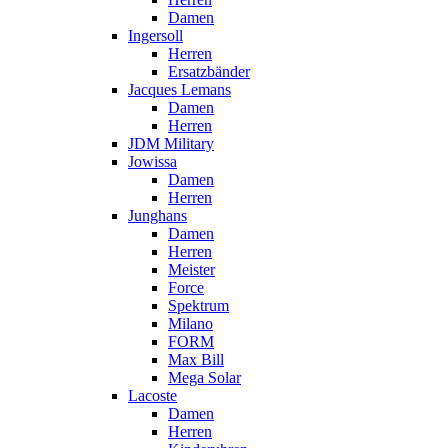
Damen
Ingersoll
Herren
Ersatzbänder
Jacques Lemans
Damen
Herren
JDM Military
Jowissa
Damen
Herren
Junghans
Damen
Herren
Meister
Force
Spektrum
Milano
FORM
Max Bill
Mega Solar
Lacoste
Damen
Herren