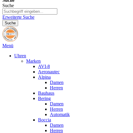
Suche
Suche
Erweiterte Suche
Suche
Menü
Uhren
Marken
AVI-8
Aeronautec
Alpina
Damen
Herren
Bauhaus
Bering
Damen
Herren
Automatik
Boccia
Damen
Herren