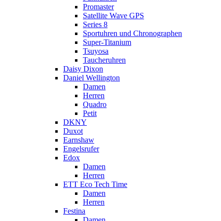
Promaster
Satellite Wave GPS
Series 8
Sportuhren und Chronographen
Super-Titanium
Tsuyosa
Taucheruhren
Daisy Dixon
Daniel Wellington
Damen
Herren
Quadro
Petit
DKNY
Duxot
Earnshaw
Engelsrufer
Edox
Damen
Herren
ETT Eco Tech Time
Damen
Herren
Festina
Damen