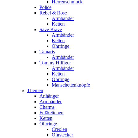
Herrenschmuck
Police
Rebel & Rose
Armbänder
Ketten
Save Brave
Armbänder
Ketten
Ohrringe
Tamaris
Armbänder
Tommy Hilfiger
Armbänder
Ketten
Ohrringe
Manschettenknöpfe
Themen
Anhänger
Armbänder
Charms
Fußkettchen
Ketten
Ohrringe
Creolen
Ohrstecker