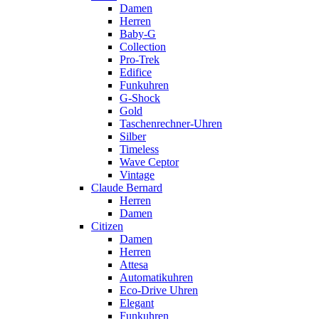
Damen
Herren
Baby-G
Collection
Pro-Trek
Edifice
Funkuhren
G-Shock
Gold
Taschenrechner-Uhren
Silber
Timeless
Wave Ceptor
Vintage
Claude Bernard
Herren
Damen
Citizen
Damen
Herren
Attesa
Automatikuhren
Eco-Drive Uhren
Elegant
Funkuhren