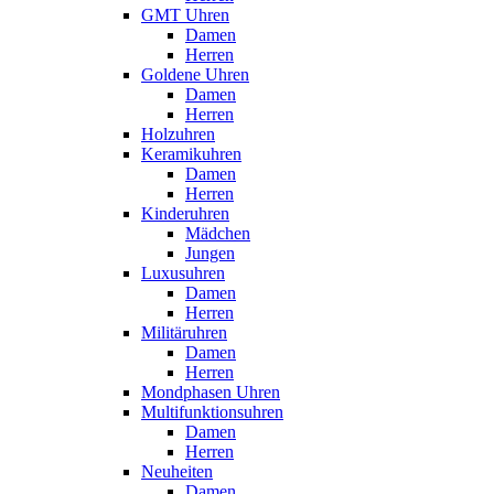
GMT Uhren
Damen
Herren
Goldene Uhren
Damen
Herren
Holzuhren
Keramikuhren
Damen
Herren
Kinderuhren
Mädchen
Jungen
Luxusuhren
Damen
Herren
Militäruhren
Damen
Herren
Mondphasen Uhren
Multifunktionsuhren
Damen
Herren
Neuheiten
Damen