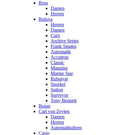
Boss
Damen
Herren
Bulova
Herren
Damen
Curv
Archive Series
Frank Sinatra
Automatik
Accutron
Classic
Maquina
Marine Star
Rubaiyat
Snorkel
Sutton
Surveyor
Tony Bennett
Braun
Carl von Zeyten
Damen
Herren
Automatikuhren
Casio