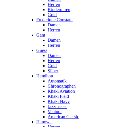
Herren
Kinderuhren
Gold
Frederique Constant
Damen
Herren
Gant
Damen
Herren
Guess
Damen
Herren
Gold
Silber
Hamilton
Automatik
Chronographen
Khaki Aviation
Khaki Field
Khaki Navy
Jazzmaster
Ventura
American Classic
Hanowa
Herren