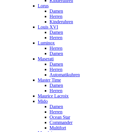
Kinderuhren
Lorus
Damen
Herren
Kinderuhren
Louis XVI
Damen
Herren
Luminox
Herren
Damen
Maserati
Damen
Herren
Automatikuhren
Master Time
Damen
Herren
Maurice Lacroix
Mido
Damen
Herren
Ocean Star
Commander
Multifort