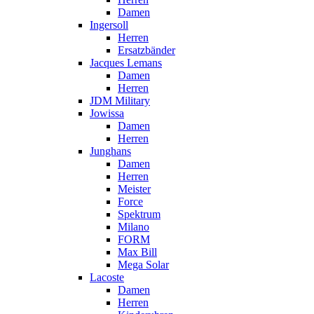
Damen
Ingersoll
Herren
Ersatzbänder
Jacques Lemans
Damen
Herren
JDM Military
Jowissa
Damen
Herren
Junghans
Damen
Herren
Meister
Force
Spektrum
Milano
FORM
Max Bill
Mega Solar
Lacoste
Damen
Herren