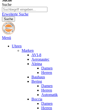
Suche
Suche
Erweiterte Suche
Suche
Menü
Uhren
Marken
AVI-8
Aeronautec
Alpina
Damen
Herren
Bauhaus
Bering
Damen
Herren
Automatik
Boccia
Damen
Herren