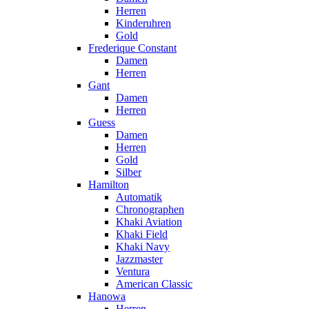
Herren
Kinderuhren
Gold
Frederique Constant
Damen
Herren
Gant
Damen
Herren
Guess
Damen
Herren
Gold
Silber
Hamilton
Automatik
Chronographen
Khaki Aviation
Khaki Field
Khaki Navy
Jazzmaster
Ventura
American Classic
Hanowa
Herren