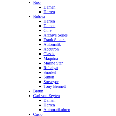
Boss
Damen
Herren
Bulova
Herren
Damen
Curv
Archive Series
Frank Sinatra
Automatik
Accutron
Classic
Maquina
Marine Star
Rubaiyat
Snorkel
Sutton
Surveyor
Tony Bennett
Braun
Carl von Zeyten
Damen
Herren
Automatikuhren
Casio