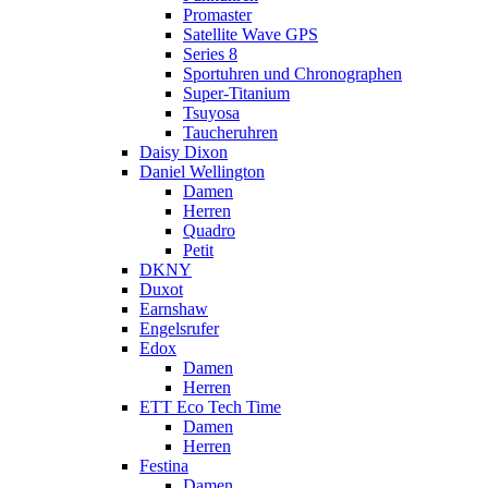
Promaster
Satellite Wave GPS
Series 8
Sportuhren und Chronographen
Super-Titanium
Tsuyosa
Taucheruhren
Daisy Dixon
Daniel Wellington
Damen
Herren
Quadro
Petit
DKNY
Duxot
Earnshaw
Engelsrufer
Edox
Damen
Herren
ETT Eco Tech Time
Damen
Herren
Festina
Damen