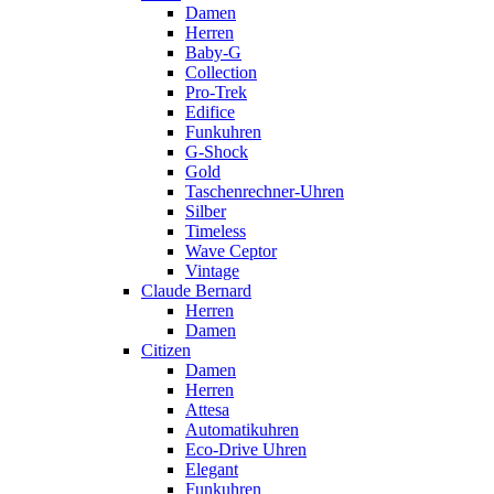
Damen
Herren
Baby-G
Collection
Pro-Trek
Edifice
Funkuhren
G-Shock
Gold
Taschenrechner-Uhren
Silber
Timeless
Wave Ceptor
Vintage
Claude Bernard
Herren
Damen
Citizen
Damen
Herren
Attesa
Automatikuhren
Eco-Drive Uhren
Elegant
Funkuhren