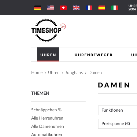
Direkt
UHRE
zum
2004
Inhalt
UHREN
UHRENBEWEGER
U
Home
Uhren
Junghans
Damen
DAMEN
THEMEN
Schnäppchen %
Funktionen
Alle Herrenuhren
Preisspanne (€)
Alle Damenuhren
Automatikuhren