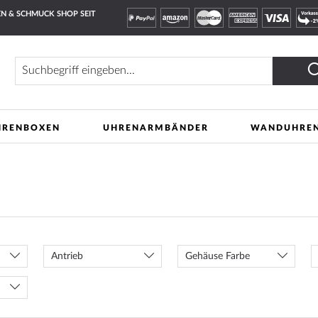
N & SCHMUCK SHOP SEIT
Suche
HRENBOXEN
UHRENARMBÄNDER
WANDUHRE
Antrieb
Gehäuse Farbe