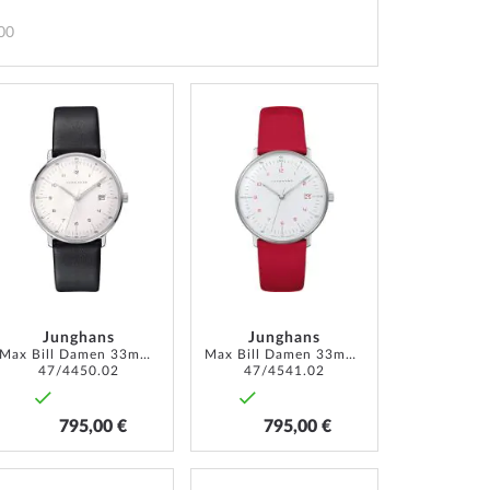
00
ZUR
ZUR
LISTE
WUNSCHLISTE
WUNSCHLISTE
ÜGEN
HINZUFÜGEN
HINZUFÜGEN
Junghans
Junghans
Max Bill Damen 33mm 5ATM
Max Bill Damen 33mm 5ATM
47/4450.02
47/4541.02
795,00 €
795,00 €