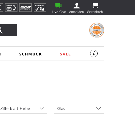
Live-Chat
Anmelden
Warenkorb
Suche
N
SCHMUCK
SALE
SERVICES
IM
UHREN-
SHOP
|
TIMESHOP24
Zifferblatt Farbe
Glas