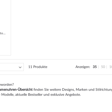
Max Bill Kleine Automatic 34mm 5ATM
11
Produkte
Anzeigen
35
50
1
geworden?
menuhren-Übersicht
finden Sie weitere Designs, Marken und Stilrichtun
 Modelle, aktuelle Bestseller und exklusive Angebote.