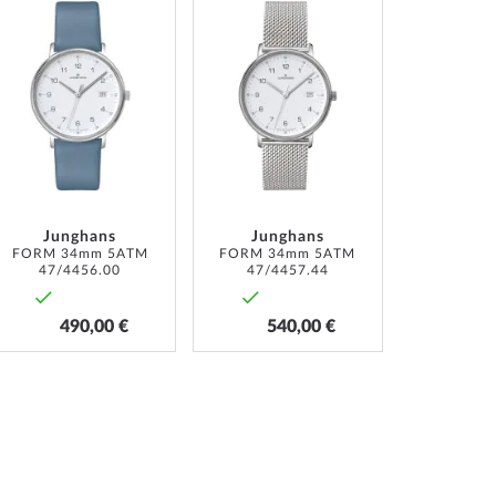
ZUR
ZUR
LISTE
WUNSCHLISTE
WUNSCHLISTE
ÜGEN
HINZUFÜGEN
HINZUFÜGEN
Junghans
Junghans
FORM 34mm 5ATM
FORM 34mm 5ATM
47/4456.00
47/4457.44
490,00 €
540,00 €