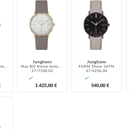
ZUR
ZUR
ZUR
WUNSCHLISTE
WUNSCHLISTE
WUNSCH
HINZUFÜGEN
HINZUFÜGEN
HINZUF
Junghans
Junghans
Max Bill Damen 33mm 5ATM
Max Bill Kleine Automatic 34mm 5ATM
FORM 34mm 5ATM
27/7108.02
47/4256.00
€
1.425,00 €
540,00 €
ZUR
WUNSCHLISTE
HINZUFÜGEN