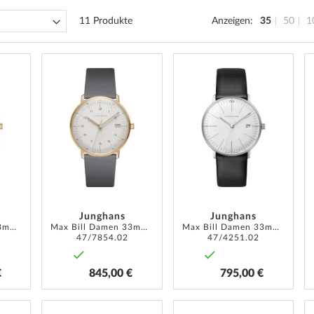
11
Produkte
Anzeigen
35
50
1
ZUR
ZUR
ZUR
WUNSCHLISTE
WUNSCHLISTE
WUNSCH
HINZUFÜGEN
HINZUFÜGEN
HINZUF
Junghans
Junghans
Max Bill Damen 33mm 5ATM
Max Bill Damen 33mm 5ATM
Max Bill Damen 33mm 5ATM
47/7854.02
47/4251.02
€
845,00 €
795,00 €