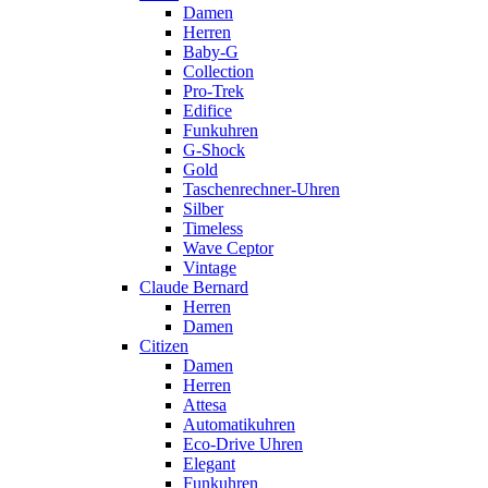
Damen
Herren
Baby-G
Collection
Pro-Trek
Edifice
Funkuhren
G-Shock
Gold
Taschenrechner-Uhren
Silber
Timeless
Wave Ceptor
Vintage
Claude Bernard
Herren
Damen
Citizen
Damen
Herren
Attesa
Automatikuhren
Eco-Drive Uhren
Elegant
Funkuhren