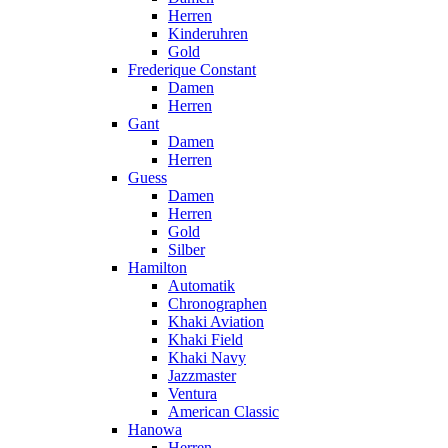
Herren
Kinderuhren
Gold
Frederique Constant
Damen
Herren
Gant
Damen
Herren
Guess
Damen
Herren
Gold
Silber
Hamilton
Automatik
Chronographen
Khaki Aviation
Khaki Field
Khaki Navy
Jazzmaster
Ventura
American Classic
Hanowa
Herren