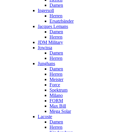
Damen
Ingersoll
Herren
Ersatzbänder
Jacques Lemans
Damen
Herren
JDM Military
Jowissa
Damen
Herren
Junghans
Damen
Herren
Meister
Force
Spektrum
Milano
FORM
Max Bill
Mega Solar
Lacoste
Damen
Herren