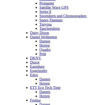
Promaster
Satellite Wave GPS
Series 8
Sportuhren und Chronographen
Super-Titanium
Tsuyosa
Taucheruhren
Daisy Dixon
Daniel Wellington
Damen
Herren
Quadro
Petit
DKNY
Duxot
Earnshaw
Engelsrufer
Edox
Damen
Herren
ETT Eco Tech Time
Damen
Herren
Festina
Damen