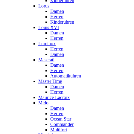
Kinderuhren
Lorus
Damen
Herren
Kinderuhren
Louis XVI
Damen
Herren
Luminox
Herren
Damen
Maserati
Damen
Herren
Automatikuhren
Master Time
Damen
Herren
Maurice Lacroix
Mido
Damen
Herren
Ocean Star
Commander
Multifort