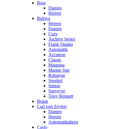
Boss
Damen
Herren
Bulova
Herren
Damen
Curv
Archive Series
Frank Sinatra
Automatik
Accutron
Classic
Maquina
Marine Star
Rubaiyat
Snorkel
Sutton
Surveyor
Tony Bennett
Braun
Carl von Zeyten
Damen
Herren
Automatikuhren
Casio