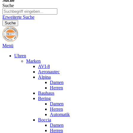
Suche
Suche
Erweiterte Suche
Suche
Menü
Uhren
Marken
AVI-8
Aeronautec
Alpina
Damen
Herren
Bauhaus
Bering
Damen
Herren
Automatik
Boccia
Damen
Herren