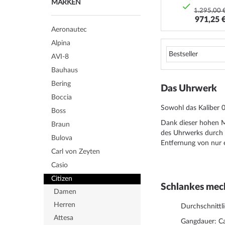
MARKEN
1.295,00 
971,25 
Aeronautec
Alpina
AVI-8
Bauhaus
Bering
Das Uhrwerk
Boccia
Sowohl das Kaliber 
Boss
Dank dieser hohen M
Braun
des Uhrwerks durch S
Bulova
Entfernung von nur 
Carl von Zeyten
Casio
Citizen
Schlankes mec
Damen
Herren
Durchschnittl
Attesa
Gangdauer: Ca