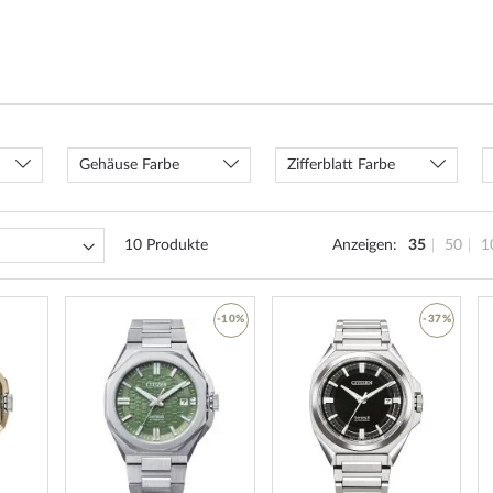
Gehäuse Farbe
Zifferblatt Farbe
10
Produkte
Anzeigen
35
50
1
ZUR
-10%
-37%
WUNSCHLISTE
ZUR
ZUR
HINZUFÜGEN
WUNSCHLISTE
WUNSCH
HINZUFÜGEN
HINZUF