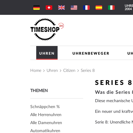
Direkt
UHRE
zum
2004
Inhalt
UHREN
UHRENBEWEGER
U
Home
Uhren
Citizen
Series 8
SERIES 
THEMEN
Was die Series
Diese mechanische Uh
Schnäppchen %
Ein neuer und kraftv
Alle Herrenuhren
Serie 8: Unendliche 
Alle Damenuhren
Automatikuhren