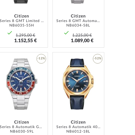
Citizen
Citizen
Series 8 GMT Limited Edition Automatik 41mm 10ATM
Series 8 GMT Automatik 41mm 10ATM
NB6035-55H
NB6034-58L
1.295,00 €
1.225,00 €
1.152,55 €
1.089,00 €
-12%
-52%
ZUR
ZUR
LISTE
WUNSCHLISTE
WUNSCHLISTE
ÜGEN
HINZUFÜGEN
HINZUFÜGEN
Citizen
Citizen
Series 8 Automatik GMT 41mm
Series 8 Automatik 40mm
NB6030-59L
NB6012-18L