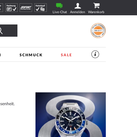
Live-Chat
Anmelden
Warenkorb
Suche
N
SCHMUCK
SALE
SERVICES
IM
UHREN-
SHOP
|
TIMESHOP24
senheit.