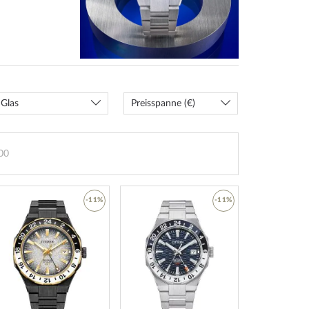
Glas
Preisspanne (€)
00
-11%
-11%
ZUR
ZUR
LISTE
WUNSCHLISTE
WUNSCHLISTE
ÜGEN
HINZUFÜGEN
HINZUFÜGEN