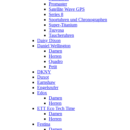
Promaster
Satellite Wave GPS
Series 8
Sportuhren und Chronographen
Super-Titanium
Tsuyosa
Taucheruhren
Daisy Dixon
Daniel Wellington
Damen
Herren
Quadro
Petit
DKNY
Duxot
Earnshaw
Engelsrufer
Edox
Damen
Herren
ETT Eco Tech Time
Damen
Herren
Festina
Damen