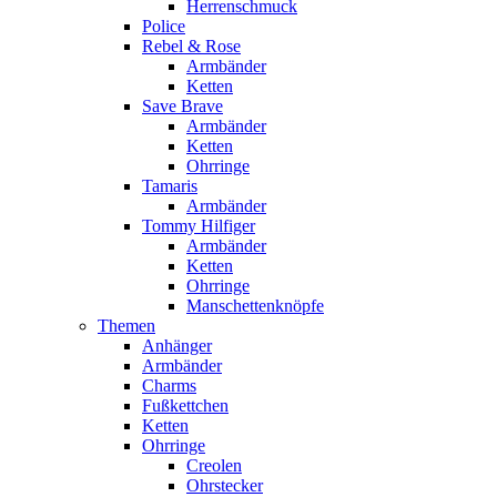
Herrenschmuck
Police
Rebel & Rose
Armbänder
Ketten
Save Brave
Armbänder
Ketten
Ohrringe
Tamaris
Armbänder
Tommy Hilfiger
Armbänder
Ketten
Ohrringe
Manschettenknöpfe
Themen
Anhänger
Armbänder
Charms
Fußkettchen
Ketten
Ohrringe
Creolen
Ohrstecker