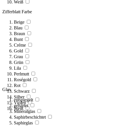
Weiß
Zifferblatt Farbe
Beige
Blau
Braun
Bunt
Créme
Gold
Grau
Grün
Lila
Perlmutt
Roségold
Rot
Glas
Schwarz
Silber
entspiegelt
Violett
gehärtet
Weiß
Mineralglas
Saphirbeschichtet
Saphirglas