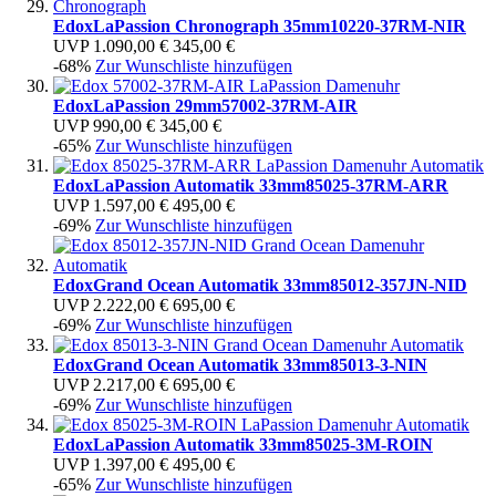
Edox
LaPassion Chronograph 35mm
10220-37RM-NIR
UVP
1.090,00 €
345,00 €
-68%
Zur Wunschliste hinzufügen
Edox
LaPassion 29mm
57002-37RM-AIR
UVP
990,00 €
345,00 €
-65%
Zur Wunschliste hinzufügen
Edox
LaPassion Automatik 33mm
85025-37RM-ARR
UVP
1.597,00 €
495,00 €
-69%
Zur Wunschliste hinzufügen
Edox
Grand Ocean Automatik 33mm
85012-357JN-NID
UVP
2.222,00 €
695,00 €
-69%
Zur Wunschliste hinzufügen
Edox
Grand Ocean Automatik 33mm
85013-3-NIN
UVP
2.217,00 €
695,00 €
-69%
Zur Wunschliste hinzufügen
Edox
LaPassion Automatik 33mm
85025-3M-ROIN
UVP
1.397,00 €
495,00 €
-65%
Zur Wunschliste hinzufügen