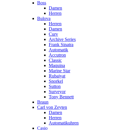
Boss
Damen
Herren
Bulova
Herren
Damen
Curv
Archive Series
Frank Sinatra
Automatik
Accutron
Classic
Maquina
Marine Star
Rubaiyat
Snorkel
Sutton
Surveyor
Tony Bennett
Braun
Carl von Zeyten
Damen
Herren
Automatikuhren
Casio