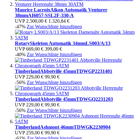
Maurice Lacroix
Aikon Automatik Venturer
38mm
AI6057-SSL2F-330-A
UVP
2.500,00 €
1.320,84 €
-47%
Zur Wunschliste hinzufügen
Rotary
Skeleton Automatik 34mm
LS003/A/13
UVP
669,00 €
399,00 €
-40%
Zur Wunschliste hinzufügen
Timberland
Abbotville 45mm
TDWGP2231401
UVP
229,00 €
99,90 €
-56%
Zur Wunschliste hinzufügen
Timberland
Abbotville 45mm
TDWGQ2231203
UVP
229,00 €
99,90 €
-56%
Zur Wunschliste hinzufügen
Timberland
Ashmont 46mm
TDWGK2230904
UVP
259,00 €
99,90 €
-61%
Zur Wunschliste hinzufügen