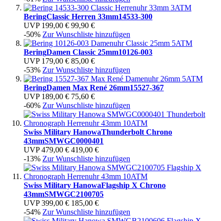
Bering
Classic Herren 33mm
14533-300
UVP
199,00 €
99,90 €
-50%
Zur Wunschliste hinzufügen
Bering
Damen Classic 25mm
10126-003
UVP
179,00 €
85,00 €
-53%
Zur Wunschliste hinzufügen
Bering
Damen Max René 26mm
15527-367
UVP
189,00 €
75,60 €
-60%
Zur Wunschliste hinzufügen
Swiss Military Hanowa
Thunderbolt Chrono
43mm
SMWGC0000401
UVP
479,00 €
419,00 €
-13%
Zur Wunschliste hinzufügen
Swiss Military Hanowa
Flagship X Chrono
43mm
SMWGC2100705
UVP
399,00 €
185,00 €
-54%
Zur Wunschliste hinzufügen