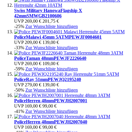
Swiss Military Hanowa
Flagship X
42mm
SMWGB2100606
UVP
269,00 €
201,75 €
-25%
Zur Wunschliste hinzufügen
Police
Malawi 45mm 5ATM
PEWJF0004601
UVP
209,00 €
139,00 €
-33%
Zur Wunschliste hinzufügen
Police
Taman 48mm
PEWJF2226640
UVP
269,00 €
109,00 €
-59%
Zur Wunschliste hinzufügen
Police
Ray 51mm
PEWJQ2195240
UVP
279,00 €
139,00 €
-50%
Zur Wunschliste hinzufügen
Police
Herren 48mm
PEWJH2007001
UVP
169,00 €
99,00 €
-41%
Zur Wunschliste hinzufügen
Police
Herren 48mm
PEWJH2007040
UVP
169,00 €
99,00 €