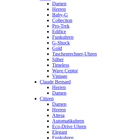
Damen
Herren
Baby-G
Collection
Pro-Trek
Edifice
Funkuhren
G-Shock
Gold
Taschenrechner-Uhren
Silber
Timeless
Wave Ceptor
Vintage
Claude Bernard
Herren
Damen
Citizen
Damen
Herren
Attesa
Automatikuhren
Eco-Drive Uhren
Elegant
Funkuhren