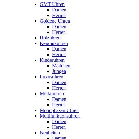
GMT Uhren
Damen
Herren
Goldene Uhren
Damen
Herren
Holzuhren
Keramikuhren
Damen
Herren
Kinderuhren
Mädchen
Jungen
Luxusuhren
Damen
Herren
Militäruhren
Damen
Herren
Mondphasen Uhren
Multifunktionsuhren
Damen
Herren
Neuheiten
Damen