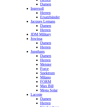
Damen
Ingersoll
Herren
Ersatzbänder
Jacques Lemans
Damen
Herren
JDM Military
Jowissa
Damen
Herren
Junghans
Damen
Herren
Meister
Force
Spektrum
Milano
FORM
Max Bill
Mega Solar
Lacoste
Damen
Herren