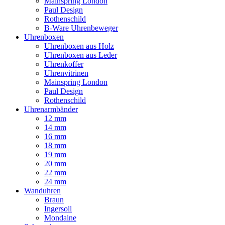
Mainspring London
Paul Design
Rothenschild
B-Ware Uhrenbeweger
Uhrenboxen
Uhrenboxen aus Holz
Uhrenboxen aus Leder
Uhrenkoffer
Uhrenvitrinen
Mainspring London
Paul Design
Rothenschild
Uhrenarmbänder
12 mm
14 mm
16 mm
18 mm
19 mm
20 mm
22 mm
24 mm
Wanduhren
Braun
Ingersoll
Mondaine