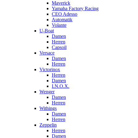
Maverick
Yamaha Factory Racing
CEO Adesso
Automatik
Volante
U-Boat
Damen
Herren
Capsoil
Versace
Damen
Herren
Victorinox
Herren
Damen
I.N.O.X.
Wenger
Damen
Herren
Withings
Damen
Herren
Zeppelin
Herren
Damen