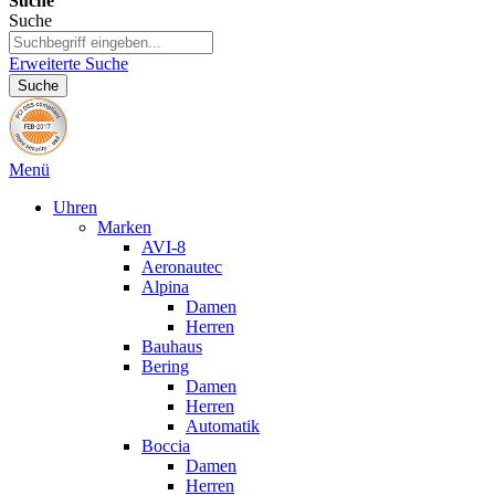
Suche
Suche
Erweiterte Suche
Suche
Menü
Uhren
Marken
AVI-8
Aeronautec
Alpina
Damen
Herren
Bauhaus
Bering
Damen
Herren
Automatik
Boccia
Damen
Herren