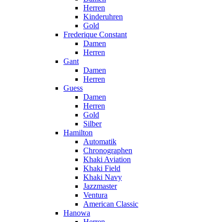
Herren
Kinderuhren
Gold
Frederique Constant
Damen
Herren
Gant
Damen
Herren
Guess
Damen
Herren
Gold
Silber
Hamilton
Automatik
Chronographen
Khaki Aviation
Khaki Field
Khaki Navy
Jazzmaster
Ventura
American Classic
Hanowa
Herren