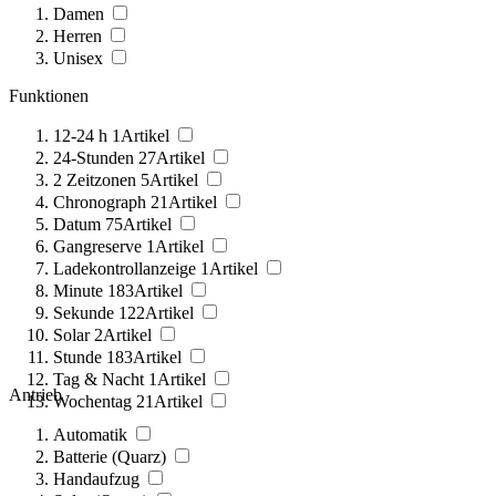
Damen
Herren
Unisex
Funktionen
12-24 h
1
Artikel
24-Stunden
27
Artikel
2 Zeitzonen
5
Artikel
Chronograph
21
Artikel
Datum
75
Artikel
Gangreserve
1
Artikel
Ladekontrollanzeige
1
Artikel
Minute
183
Artikel
Sekunde
122
Artikel
Solar
2
Artikel
Stunde
183
Artikel
Tag & Nacht
1
Artikel
Antrieb
Wochentag
21
Artikel
Automatik
Batterie (Quarz)
Handaufzug