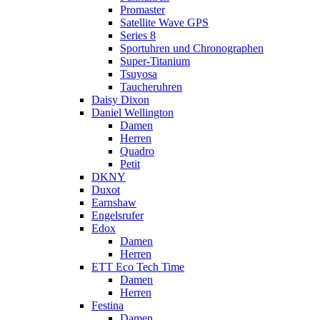
Promaster
Satellite Wave GPS
Series 8
Sportuhren und Chronographen
Super-Titanium
Tsuyosa
Taucheruhren
Daisy Dixon
Daniel Wellington
Damen
Herren
Quadro
Petit
DKNY
Duxot
Earnshaw
Engelsrufer
Edox
Damen
Herren
ETT Eco Tech Time
Damen
Herren
Festina
Damen