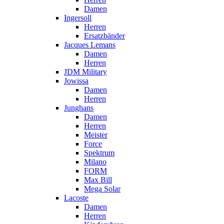
Damen
Ingersoll
Herren
Ersatzbänder
Jacques Lemans
Damen
Herren
JDM Military
Jowissa
Damen
Herren
Junghans
Damen
Herren
Meister
Force
Spektrum
Milano
FORM
Max Bill
Mega Solar
Lacoste
Damen
Herren