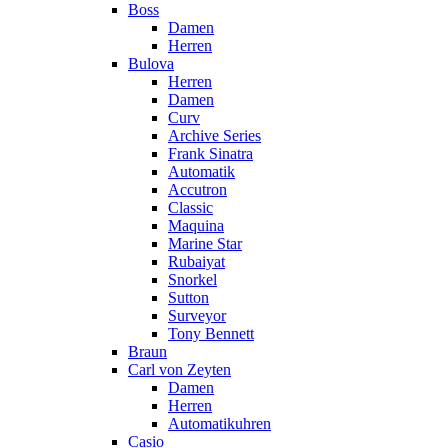
Boss
Damen
Herren
Bulova
Herren
Damen
Curv
Archive Series
Frank Sinatra
Automatik
Accutron
Classic
Maquina
Marine Star
Rubaiyat
Snorkel
Sutton
Surveyor
Tony Bennett
Braun
Carl von Zeyten
Damen
Herren
Automatikuhren
Casio