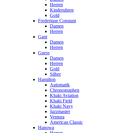
Herren
Kinderuhren
Gold
Frederique Constant
Damen
Herren
Gant
Damen
Herren
Guess
Damen
Herren
Gold
Silber
Hamilton
Automatik
Chronographen
Khaki Aviation
Khaki Field
Khaki Navy
Jazzmaster
Ventura
American Classic
Hanowa
Herren