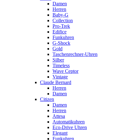
Damen
Herren
Baby-G
Collection
Pro-Trek
Edifice
Funkuhren
G-Shock
Gold
Taschenrechner-Uhren
Silber
Timeless
Wave Ceptor
Vintage
Claude Bernard
Herren
Damen
Citizen
Damen
Herren
Attesa
Automatikuhren
Eco-Drive Uhren
Elegant
Funkuhren