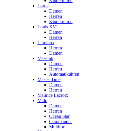
Kinderuhren
Lorus
Damen
Herren
Kinderuhren
Louis XVI
Damen
Herren
Luminox
Herren
Damen
Maserati
Damen
Herren
Automatikuhren
Master Time
Damen
Herren
Maurice Lacroix
Mido
Damen
Herren
Ocean Star
Commander
Multifort