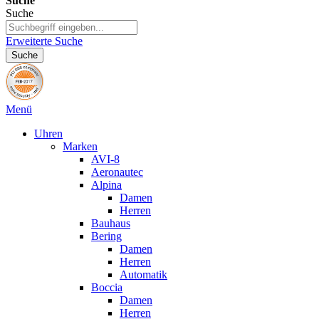
Suche
Suche
Erweiterte Suche
Suche
Menü
Uhren
Marken
AVI-8
Aeronautec
Alpina
Damen
Herren
Bauhaus
Bering
Damen
Herren
Automatik
Boccia
Damen
Herren