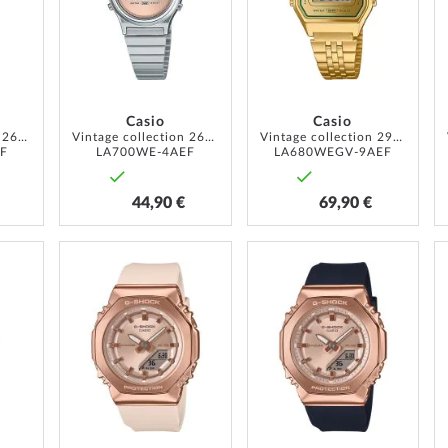
Casio
Casio
Vintage collection 26mm 1ATM
Vintage collection 26mm 1ATM
Vintage collection 29mm 1ATM
F
LA700WE-4AEF
LA680WEGV-9AEF
44,90 €
69,90 €
ZUR
ZUR
ZUR
WUNSCHLISTE
WUNSCHLISTE
WUNSCH
HINZUFÜGEN
HINZUFÜGEN
HINZUF