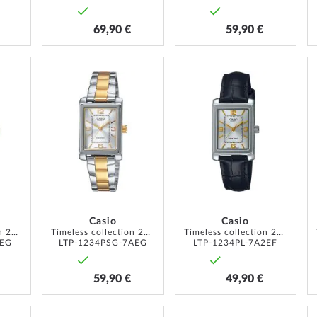
69,90 €
59,90 €
ZUR
ZUR
ZUR
WUNSCHLISTE
WUNSCHLISTE
WUNSCH
HINZUFÜGEN
HINZUFÜGEN
HINZUF
Casio
Casio
Timeless collection 27mm 1ATM
Timeless collection 21mm 1ATM
Timeless collection 21mm 1ATM
BEG
LTP-1234PSG-7AEG
LTP-1234PL-7A2EF
59,90 €
49,90 €