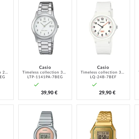
ZUR
ZUR
ZUR
WUNSCHLISTE
WUNSCHLISTE
WUNSCH
HINZUFÜGEN
HINZUFÜGEN
HINZUF
Casio
Casio
Timeless collection 21mm 1ATM
Timeless collection 30mm 1 ATM
Timeless collection 32mm 1ATM
BEG
LTP-1141PA-7BEG
LQ-24B-7BEF
39,90 €
29,90 €
ZUR
ZUR
ZUR
WUNSCHLISTE
WUNSCHLISTE
WUNSCH
HINZUFÜGEN
HINZUFÜGEN
HINZUF