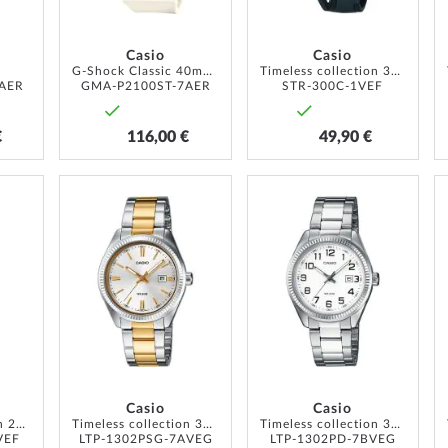
Casio
Casio
G-Shock Classic 40mm 20ATM
Timeless collection 35mm 5ATM
AER
GMA-P2100ST-7AER
STR-300C-1VEF
€
116,00 €
49,90 €
ZUR
ZUR
ZUR
WUNSCHLISTE
WUNSCHLISTE
WUNSCH
HINZUFÜGEN
HINZUFÜGEN
HINZUF
Casio
Casio
Timeless collection 24mm 5 ATM
Timeless collection 30mm 5ATM
Timeless collection 30mm 5ATM
VEF
LTP-1302PSG-7AVEG
LTP-1302PD-7BVEG