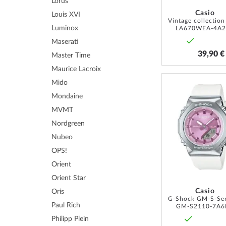
Lorus
Casio
Louis XVI
Luminox
LA670WEA-4A2
Maserati
39,90 €
Master Time
Maurice Lacroix
Mido
Mondaine
MVMT
Nordgreen
Nubeo
OPS!
Orient
Orient Star
Casio
Oris
Paul Rich
GM-S2110-7A6
Philipp Plein