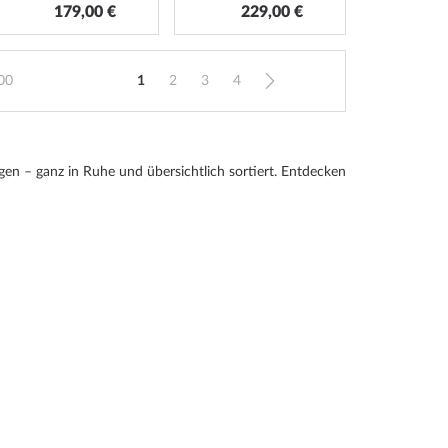
179,00 €
229,00 €
Seite
00
1
2
3
4
Sie lesen gerade Seite
Seite
Seite
Seite
Seite
Weiter
gen – ganz in Ruhe und übersichtlich sortiert. Entdecken