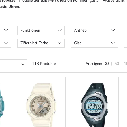
e robusten Modelle der
Baby-G
Kollektion kommen gut an: Wasserdicht, kr
Casio Uhren
.
Funktionen
Antrieb
Zifferblatt Farbe
Glas
118
Produkte
Anzeigen
35
50
1
ZUR
ZUR
ZUR
WUNSCHLISTE
WUNSCHLISTE
WUNSCH
HINZUFÜGEN
HINZUFÜGEN
HINZUF