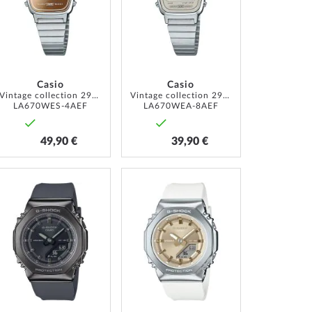
Casio
Casio
Vintage collection 29mm 1ATM
Vintage collection 29mm 1ATM
LA670WES-4AEF
LA670WEA-8AEF
49,90 €
39,90 €
ZUR
ZUR
LISTE
WUNSCHLISTE
WUNSCHLISTE
ÜGEN
HINZUFÜGEN
HINZUFÜGEN