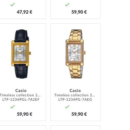
47,92 €
59,90 €
ZUR
ZUR
LISTE
WUNSCHLISTE
WUNSCHLISTE
ÜGEN
HINZUFÜGEN
HINZUFÜGEN
Casio
Casio
Timeless collection 21mm 1ATM
Timeless collection 21mm 1ATM
LTP-1234PGL-7A2EF
LTP-1234PG-7AEG
59,90 €
59,90 €