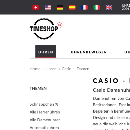
Direkt
UHRE
zum
2004
Inhalt
UHREN
UHRENBEWEGER
U
Home
Uhren
Casio
Damen
CASIO 
THEMEN
Casio Damenuhre
Damenuhren von Casio
Schnäppchen %
Besitzerinnen. Fast 
Begleiter in Beruf un
Alle Herrenuhren
Design und die sehr
Alle Damenuhren
neue die weibliche 
Automatikuhren