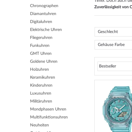
Timer. Doch auch di
Chronographen
Zuverlässigkeit von 
Diamantuhren
Digitaluhren
Elektrische Uhren
Geschlecht
Fliegeruhren
Gehäuse Farbe
Funkuhren
GMT Uhren
Goldene Uhren
Holzuhren
Keramikuhren
Kinderuhren
Luxusuhren
Militäruhren
Mondphasen Uhren
Multifunktionsuhren
Neuheiten