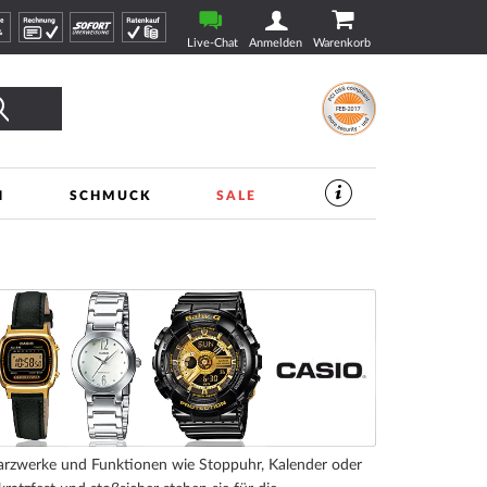
Live-Chat
Anmelden
Warenkorb
Suche
N
SCHMUCK
SALE
SERVICES
IM
UHREN-
SHOP
|
TIMESHOP24
Quarzwerke und Funktionen wie Stoppuhr, Kalender oder