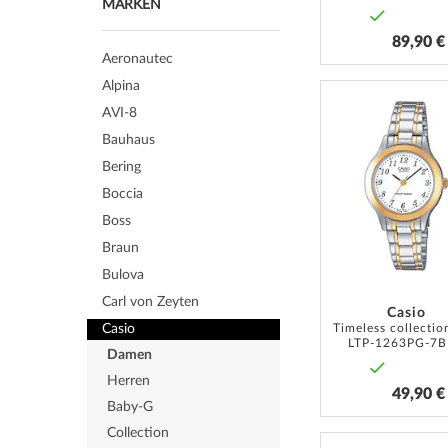
MARKEN
89,90 €
Aeronautec
Alpina
AVI-8
Bauhaus
Bering
Boccia
Boss
Braun
Bulova
Carl von Zeyten
Casio
Casio
LTP-1263PG-7
Damen
Herren
49,90 €
Baby-G
Collection