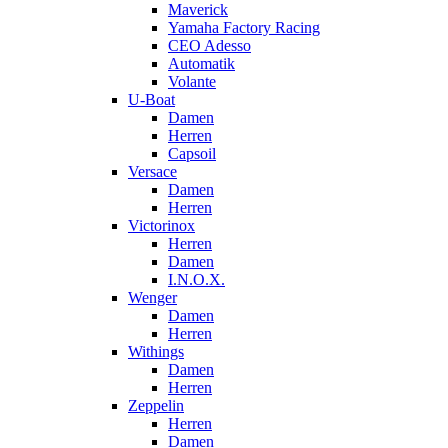
Maverick
Yamaha Factory Racing
CEO Adesso
Automatik
Volante
U-Boat
Damen
Herren
Capsoil
Versace
Damen
Herren
Victorinox
Herren
Damen
I.N.O.X.
Wenger
Damen
Herren
Withings
Damen
Herren
Zeppelin
Herren
Damen