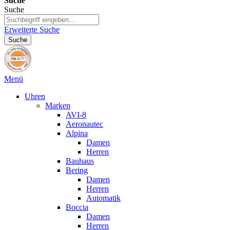
Suche
Suche
Erweiterte Suche
Suche
Menü
Uhren
Marken
AVI-8
Aeronautec
Alpina
Damen
Herren
Bauhaus
Bering
Damen
Herren
Automatik
Boccia
Damen
Herren