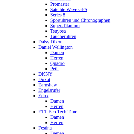
Promaster
Satellite Wave GPS
Series 8
Sportuhren und Chronographen
Super-Titanium
Tsuyosa
Taucheruhren
Daisy Dixon
Daniel Wellington
Damen
Herren
Quadro
Petit
DKNY
Duxot
Earnshaw
Engelsrufer
Edox
Damen
Herren
ETT Eco Tech Time
Damen
Herren
Festina
Damen