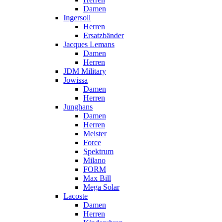
Damen
Ingersoll
Herren
Ersatzbänder
Jacques Lemans
Damen
Herren
JDM Military
Jowissa
Damen
Herren
Junghans
Damen
Herren
Meister
Force
Spektrum
Milano
FORM
Max Bill
Mega Solar
Lacoste
Damen
Herren