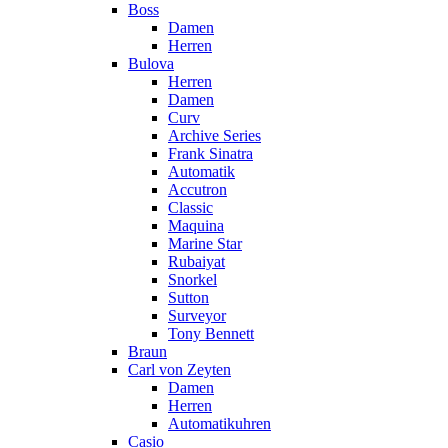
Boss
Damen
Herren
Bulova
Herren
Damen
Curv
Archive Series
Frank Sinatra
Automatik
Accutron
Classic
Maquina
Marine Star
Rubaiyat
Snorkel
Sutton
Surveyor
Tony Bennett
Braun
Carl von Zeyten
Damen
Herren
Automatikuhren
Casio