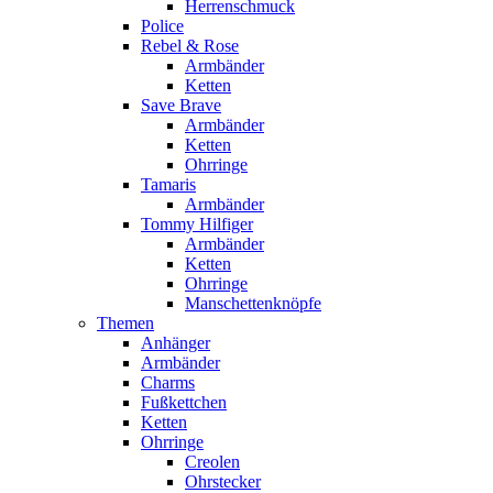
Herrenschmuck
Police
Rebel & Rose
Armbänder
Ketten
Save Brave
Armbänder
Ketten
Ohrringe
Tamaris
Armbänder
Tommy Hilfiger
Armbänder
Ketten
Ohrringe
Manschettenknöpfe
Themen
Anhänger
Armbänder
Charms
Fußkettchen
Ketten
Ohrringe
Creolen
Ohrstecker