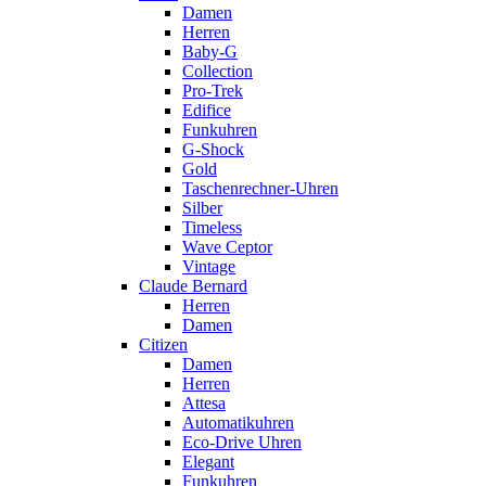
Damen
Herren
Baby-G
Collection
Pro-Trek
Edifice
Funkuhren
G-Shock
Gold
Taschenrechner-Uhren
Silber
Timeless
Wave Ceptor
Vintage
Claude Bernard
Herren
Damen
Citizen
Damen
Herren
Attesa
Automatikuhren
Eco-Drive Uhren
Elegant
Funkuhren