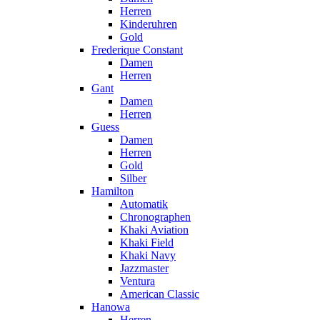
Herren
Kinderuhren
Gold
Frederique Constant
Damen
Herren
Gant
Damen
Herren
Guess
Damen
Herren
Gold
Silber
Hamilton
Automatik
Chronographen
Khaki Aviation
Khaki Field
Khaki Navy
Jazzmaster
Ventura
American Classic
Hanowa
Herren