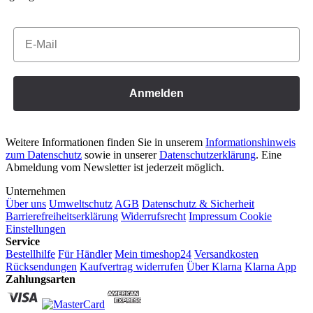
Email
Anmelden
Weitere Informationen finden Sie in unserem
Informationshinweis
zum Datenschutz
sowie in unserer
Datenschutzerklärung
. Eine
Abmeldung vom Newsletter ist jederzeit möglich.
Unternehmen
Über uns
Umweltschutz
AGB
Datenschutz & Sicherheit
Barrierefreiheitserklärung
Widerrufsrecht
Impressum
Cookie
Einstellungen
Service
Bestellhilfe
Für Händler
Mein timeshop24
Versandkosten
Rücksendungen
Kaufvertrag widerrufen
Über Klarna
Klarna App
Zahlungsarten