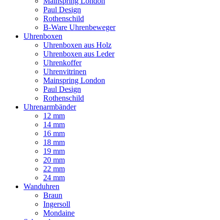
Mainspring London
Paul Design
Rothenschild
B-Ware Uhrenbeweger
Uhrenboxen
Uhrenboxen aus Holz
Uhrenboxen aus Leder
Uhrenkoffer
Uhrenvitrinen
Mainspring London
Paul Design
Rothenschild
Uhrenarmbänder
12 mm
14 mm
16 mm
18 mm
19 mm
20 mm
22 mm
24 mm
Wanduhren
Braun
Ingersoll
Mondaine