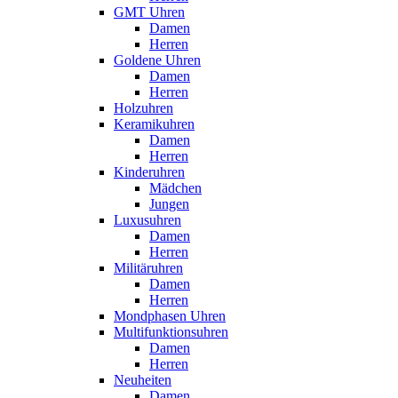
GMT Uhren
Damen
Herren
Goldene Uhren
Damen
Herren
Holzuhren
Keramikuhren
Damen
Herren
Kinderuhren
Mädchen
Jungen
Luxusuhren
Damen
Herren
Militäruhren
Damen
Herren
Mondphasen Uhren
Multifunktionsuhren
Damen
Herren
Neuheiten
Damen