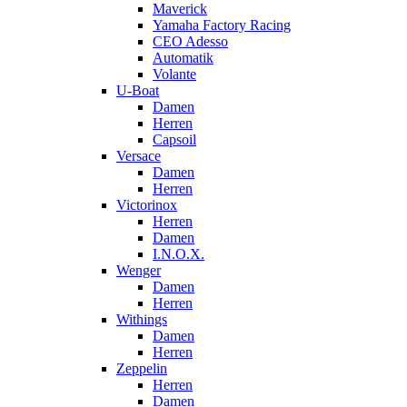
Maverick
Yamaha Factory Racing
CEO Adesso
Automatik
Volante
U-Boat
Damen
Herren
Capsoil
Versace
Damen
Herren
Victorinox
Herren
Damen
I.N.O.X.
Wenger
Damen
Herren
Withings
Damen
Herren
Zeppelin
Herren
Damen