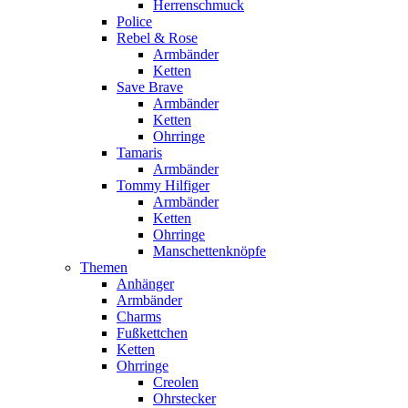
Herrenschmuck
Police
Rebel & Rose
Armbänder
Ketten
Save Brave
Armbänder
Ketten
Ohrringe
Tamaris
Armbänder
Tommy Hilfiger
Armbänder
Ketten
Ohrringe
Manschettenknöpfe
Themen
Anhänger
Armbänder
Charms
Fußkettchen
Ketten
Ohrringe
Creolen
Ohrstecker