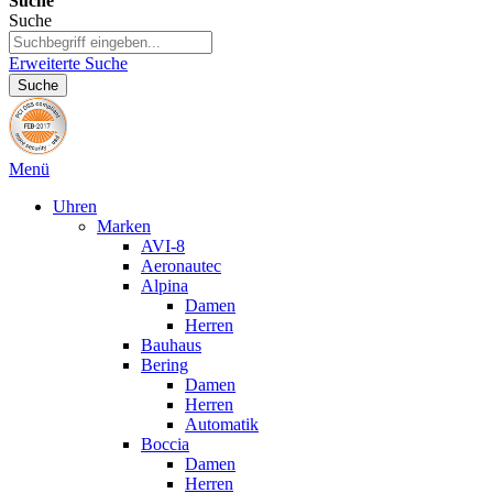
Suche
Suche
Erweiterte Suche
Suche
Menü
Uhren
Marken
AVI-8
Aeronautec
Alpina
Damen
Herren
Bauhaus
Bering
Damen
Herren
Automatik
Boccia
Damen
Herren