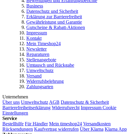
Bewertungen und Erfahrungsberichte
Business
Datenschutz und Sicherheit
Erklärung zur Barrierefreiheit
Gewährleistung und Garantie
Gutscheine & Rabatt-Aktionen
Impressum
Kontakt
Mein Timeshop24
Newsletter
Reparaturen
Stellenangebote
Umtausch und Rückgabe
Umweltschutz
Versand
Widerrufsbelehrung
Zahlungsarten
Unternehmen
Über uns
Umweltschutz
AGB
Datenschutz & Sicherheit
Barrierefreiheitserklärung
Widerrufsrecht
Impressum
Cookie
Einstellungen
Service
Bestellhilfe
Für Händler
Mein timeshop24
Versandkosten
Rücksendungen
Kaufvertrag widerrufen
Über Klarna
Klarna App