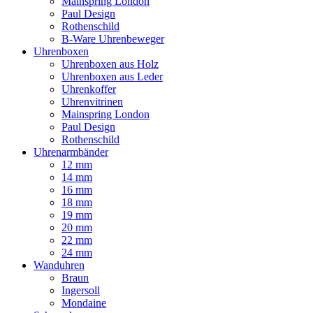
Mainspring London
Paul Design
Rothenschild
B-Ware Uhrenbeweger
Uhrenboxen
Uhrenboxen aus Holz
Uhrenboxen aus Leder
Uhrenkoffer
Uhrenvitrinen
Mainspring London
Paul Design
Rothenschild
Uhrenarmbänder
12 mm
14 mm
16 mm
18 mm
19 mm
20 mm
22 mm
24 mm
Wanduhren
Braun
Ingersoll
Mondaine