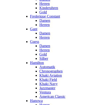
Herren
Kinderuhren
Gold
Frederique Constant
Damen
Herren
Gant
Damen
Herren
Guess
Damen
Herren
Gold
Silber
Hamilton
Automatik
Chronographen
Khaki Aviation
Khaki Field
Khaki Navy
Jazzmaster
Ventura
American Classic
Hanowa
Herren