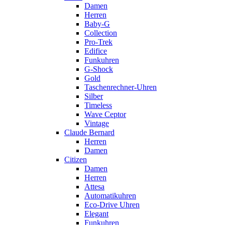
Damen
Herren
Baby-G
Collection
Pro-Trek
Edifice
Funkuhren
G-Shock
Gold
Taschenrechner-Uhren
Silber
Timeless
Wave Ceptor
Vintage
Claude Bernard
Herren
Damen
Citizen
Damen
Herren
Attesa
Automatikuhren
Eco-Drive Uhren
Elegant
Funkuhren