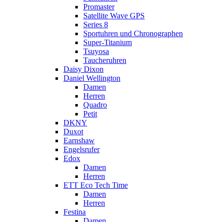
Promaster
Satellite Wave GPS
Series 8
Sportuhren und Chronographen
Super-Titanium
Tsuyosa
Taucheruhren
Daisy Dixon
Daniel Wellington
Damen
Herren
Quadro
Petit
DKNY
Duxot
Earnshaw
Engelsrufer
Edox
Damen
Herren
ETT Eco Tech Time
Damen
Herren
Festina
Damen