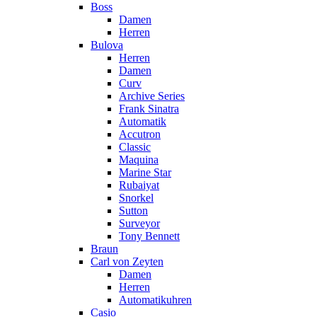
Boss
Damen
Herren
Bulova
Herren
Damen
Curv
Archive Series
Frank Sinatra
Automatik
Accutron
Classic
Maquina
Marine Star
Rubaiyat
Snorkel
Sutton
Surveyor
Tony Bennett
Braun
Carl von Zeyten
Damen
Herren
Automatikuhren
Casio