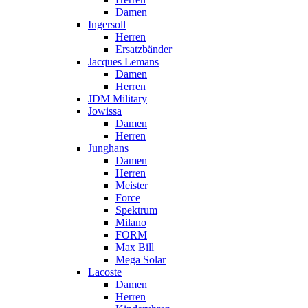
Damen
Ingersoll
Herren
Ersatzbänder
Jacques Lemans
Damen
Herren
JDM Military
Jowissa
Damen
Herren
Junghans
Damen
Herren
Meister
Force
Spektrum
Milano
FORM
Max Bill
Mega Solar
Lacoste
Damen
Herren