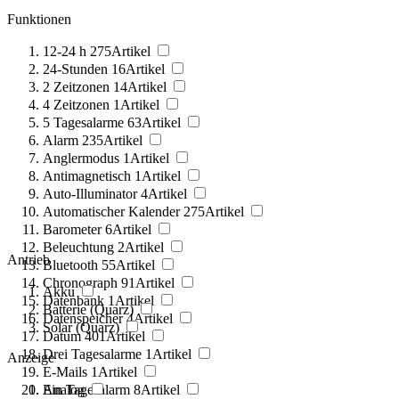
Funktionen
12-24 h
275
Artikel
24-Stunden
16
Artikel
2 Zeitzonen
14
Artikel
4 Zeitzonen
1
Artikel
5 Tagesalarme
63
Artikel
Alarm
235
Artikel
Anglermodus
1
Artikel
Antimagnetisch
1
Artikel
Auto-Illuminator
4
Artikel
Automatischer Kalender
275
Artikel
Barometer
6
Artikel
Beleuchtung
2
Artikel
Antrieb
Bluetooth
55
Artikel
Chronograph
91
Artikel
Akku
Datenbank
1
Artikel
Batterie (Quarz)
Datenspeicher
4
Artikel
Solar (Quarz)
Datum
401
Artikel
Drei Tagesalarme
1
Artikel
Anzeige
E-Mails
1
Artikel
Ein Tagesalarm
Analog
8
Artikel