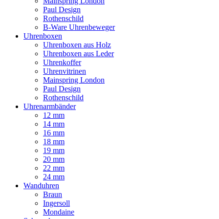
Mainspring London
Paul Design
Rothenschild
B-Ware Uhrenbeweger
Uhrenboxen
Uhrenboxen aus Holz
Uhrenboxen aus Leder
Uhrenkoffer
Uhrenvitrinen
Mainspring London
Paul Design
Rothenschild
Uhrenarmbänder
12 mm
14 mm
16 mm
18 mm
19 mm
20 mm
22 mm
24 mm
Wanduhren
Braun
Ingersoll
Mondaine