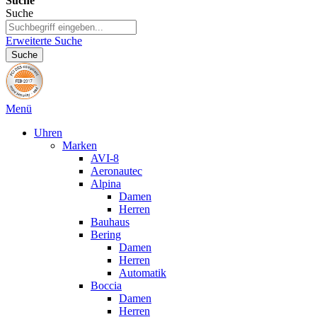
Suche
Suche
Erweiterte Suche
Suche
Menü
Uhren
Marken
AVI-8
Aeronautec
Alpina
Damen
Herren
Bauhaus
Bering
Damen
Herren
Automatik
Boccia
Damen
Herren