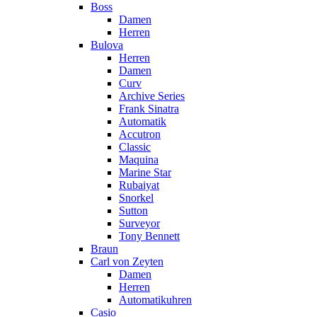
Boss
Damen
Herren
Bulova
Herren
Damen
Curv
Archive Series
Frank Sinatra
Automatik
Accutron
Classic
Maquina
Marine Star
Rubaiyat
Snorkel
Sutton
Surveyor
Tony Bennett
Braun
Carl von Zeyten
Damen
Herren
Automatikuhren
Casio