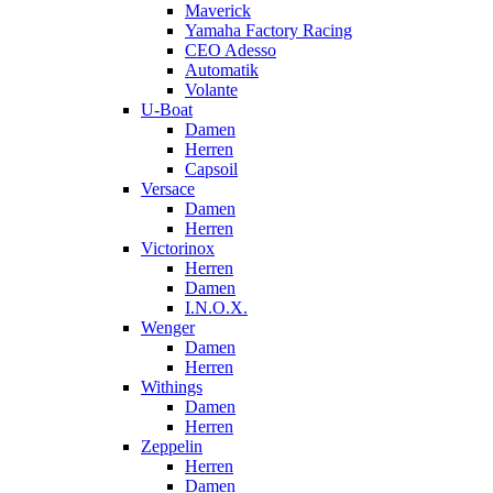
Maverick
Yamaha Factory Racing
CEO Adesso
Automatik
Volante
U-Boat
Damen
Herren
Capsoil
Versace
Damen
Herren
Victorinox
Herren
Damen
I.N.O.X.
Wenger
Damen
Herren
Withings
Damen
Herren
Zeppelin
Herren
Damen