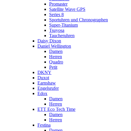
Promaster
Satellite Wave GPS
Series 8
Sportuhren und Chronographen
Super-Titanium
Tsuyosa
Taucheruhren
Daisy Dixon
Daniel Wellington
Damen
Herren
Quadro
Petit
DKNY
Duxot
Earnshaw
Engelsrufer
Edox
Damen
Herren
ETT Eco Tech Time
Damen
Herren
Festina
Damen