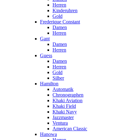
Herren
Kinderuhren
Gold
Frederique Constant
Damen
Herren
Gant
Damen
Herren
Guess
Damen
Herren
Gold
Silber
Hamilton
Automatik
Chronographen
Khaki Aviation
Khaki Field
Khaki Navy
Jazzmaster
Ventura
American Classic
Hanowa
Herren