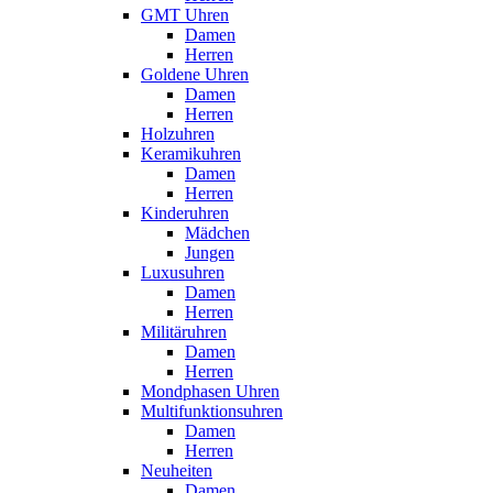
GMT Uhren
Damen
Herren
Goldene Uhren
Damen
Herren
Holzuhren
Keramikuhren
Damen
Herren
Kinderuhren
Mädchen
Jungen
Luxusuhren
Damen
Herren
Militäruhren
Damen
Herren
Mondphasen Uhren
Multifunktionsuhren
Damen
Herren
Neuheiten
Damen