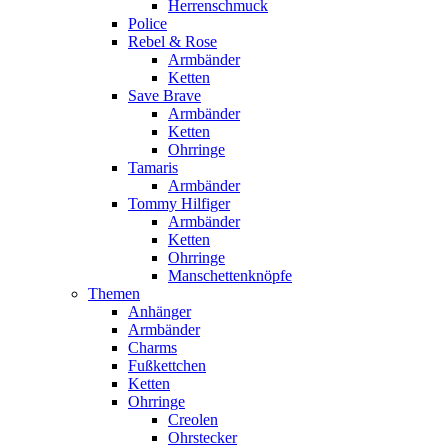
Herrenschmuck
Police
Rebel & Rose
Armbänder
Ketten
Save Brave
Armbänder
Ketten
Ohrringe
Tamaris
Armbänder
Tommy Hilfiger
Armbänder
Ketten
Ohrringe
Manschettenknöpfe
Themen
Anhänger
Armbänder
Charms
Fußkettchen
Ketten
Ohrringe
Creolen
Ohrstecker