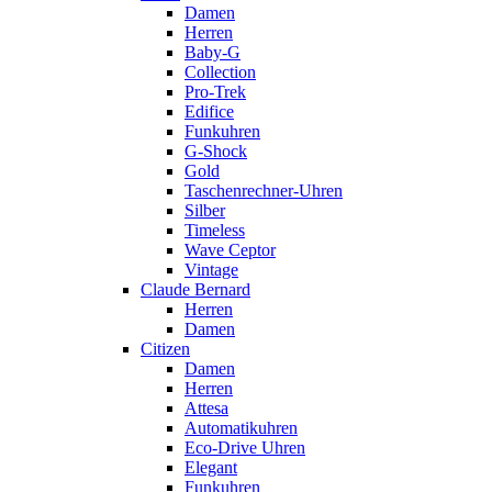
Damen
Herren
Baby-G
Collection
Pro-Trek
Edifice
Funkuhren
G-Shock
Gold
Taschenrechner-Uhren
Silber
Timeless
Wave Ceptor
Vintage
Claude Bernard
Herren
Damen
Citizen
Damen
Herren
Attesa
Automatikuhren
Eco-Drive Uhren
Elegant
Funkuhren