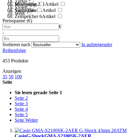
Türkis
Wochentag
Mineralglas
271
Artikel
Violett
Yacht-Timer
Saphirglas
1
Artikel
Weiß
Zeitspeicher
6
Artikel
Preisspanne (€)
€
-
Sortieren nach
In aufsteigender
Reihenfolge
453
Produkte
Anzeigen
35
50
100
Seite
Sie lesen gerade Seite
1
Seite
2
Seite
3
Seite
4
Seite
5
Seite
Weiter
Casio
G-Shock
GMA-S2100SK-2AER