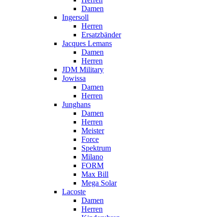
Damen
Ingersoll
Herren
Ersatzbänder
Jacques Lemans
Damen
Herren
JDM Military
Jowissa
Damen
Herren
Junghans
Damen
Herren
Meister
Force
Spektrum
Milano
FORM
Max Bill
Mega Solar
Lacoste
Damen
Herren