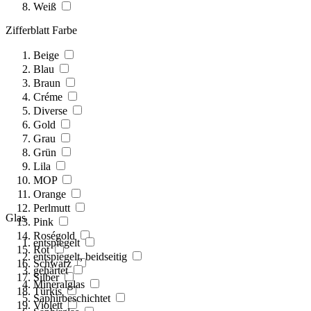
Weiß
Zifferblatt Farbe
Beige
Blau
Braun
Créme
Diverse
Gold
Grau
Grün
Lila
MOP
Orange
Perlmutt
Glas
Pink
Roségold
entspiegelt
Rot
entspiegelt, beidseitig
Schwarz
gehärtet
Silber
Mineralglas
Türkis
Saphirbeschichtet
Violett