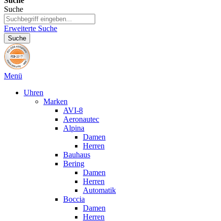
Suche
Suche
Erweiterte Suche
Suche
Menü
Uhren
Marken
AVI-8
Aeronautec
Alpina
Damen
Herren
Bauhaus
Bering
Damen
Herren
Automatik
Boccia
Damen
Herren