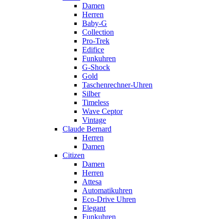
Damen
Herren
Baby-G
Collection
Pro-Trek
Edifice
Funkuhren
G-Shock
Gold
Taschenrechner-Uhren
Silber
Timeless
Wave Ceptor
Vintage
Claude Bernard
Herren
Damen
Citizen
Damen
Herren
Attesa
Automatikuhren
Eco-Drive Uhren
Elegant
Funkuhren