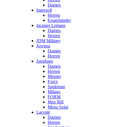
Damen
Ingersoll
Herren
Ersatzbänder
Jacques Lemans
Damen
Herren
JDM Military
Jowissa
Damen
Herren
Junghans
Damen
Herren
Meister
Force
Spektrum
Milano
FORM
Max Bill
Mega Solar
Lacoste
Damen
Herren