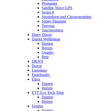
Promaster
Satellite Wave GPS
Series 8
Sportuhren und Chronographen
Super-Titanium
Tsuyosa
Taucheruhren
Daisy Dixon
Daniel Wellington
Damen
Herren
Quadro
Petit
DKNY
Duxot
Earnshaw
Engelsrufer
Edox
Damen
Herren
ETT Eco Tech Time
Damen
Herren
Festina
Damen