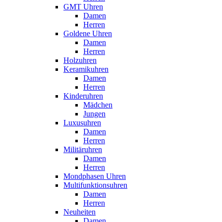
GMT Uhren
Damen
Herren
Goldene Uhren
Damen
Herren
Holzuhren
Keramikuhren
Damen
Herren
Kinderuhren
Mädchen
Jungen
Luxusuhren
Damen
Herren
Militäruhren
Damen
Herren
Mondphasen Uhren
Multifunktionsuhren
Damen
Herren
Neuheiten
Damen