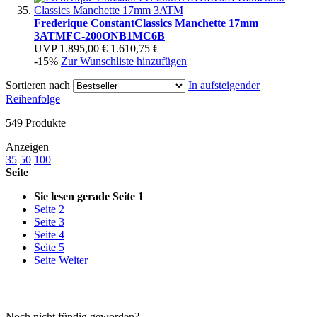
Frederique Constant
Classics Manchette 17mm
3ATM
FC-200ONB1MC6B
UVP
1.895,00 €
1.610,75 €
-15%
Zur Wunschliste hinzufügen
Sortieren nach
In aufsteigender
Reihenfolge
549
Produkte
Anzeigen
35
50
100
Seite
Sie lesen gerade Seite
1
Seite
2
Seite
3
Seite
4
Seite
5
Seite
Weiter
Noch nicht fündig geworden?