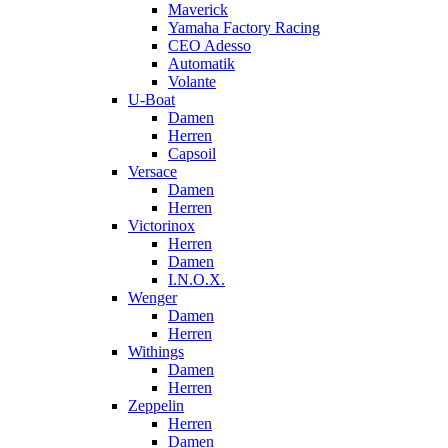
Maverick
Yamaha Factory Racing
CEO Adesso
Automatik
Volante
U-Boat
Damen
Herren
Capsoil
Versace
Damen
Herren
Victorinox
Herren
Damen
I.N.O.X.
Wenger
Damen
Herren
Withings
Damen
Herren
Zeppelin
Herren
Damen