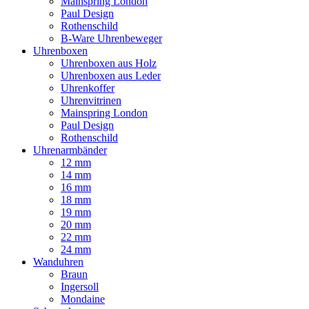
Mainspring London
Paul Design
Rothenschild
B-Ware Uhrenbeweger
Uhrenboxen
Uhrenboxen aus Holz
Uhrenboxen aus Leder
Uhrenkoffer
Uhrenvitrinen
Mainspring London
Paul Design
Rothenschild
Uhrenarmbänder
12 mm
14 mm
16 mm
18 mm
19 mm
20 mm
22 mm
24 mm
Wanduhren
Braun
Ingersoll
Mondaine