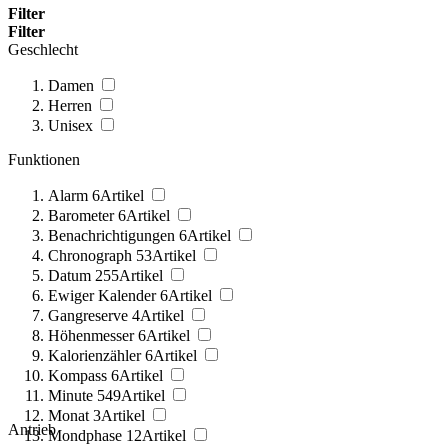
Filter
Filter
Geschlecht
Damen
Herren
Unisex
Funktionen
Alarm
6
Artikel
Barometer
6
Artikel
Benachrichtigungen
6
Artikel
Chronograph
53
Artikel
Datum
255
Artikel
Ewiger Kalender
6
Artikel
Gangreserve
4
Artikel
Höhenmesser
6
Artikel
Kalorienzähler
6
Artikel
Kompass
6
Artikel
Minute
549
Artikel
Monat
3
Artikel
Antrieb
Mondphase
12
Artikel