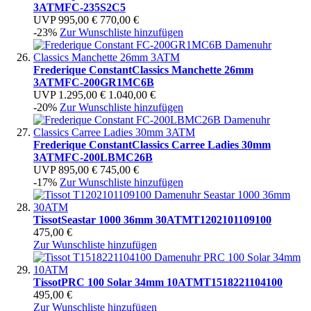
3ATM
FC-235S2C5
UVP
995,00 €
770,00 €
-23%
Zur Wunschliste hinzufügen
Frederique Constant
Classics Manchette 26mm
3ATM
FC-200GR1MC6B
UVP
1.295,00 €
1.040,00 €
-20%
Zur Wunschliste hinzufügen
Frederique Constant
Classics Carree Ladies 30mm
3ATM
FC-200LBMC26B
UVP
895,00 €
745,00 €
-17%
Zur Wunschliste hinzufügen
Tissot
Seastar 1000 36mm 30ATM
T1202101109100
475,00 €
Zur Wunschliste hinzufügen
Tissot
PRC 100 Solar 34mm 10ATM
T1518221104100
495,00 €
Zur Wunschliste hinzufügen