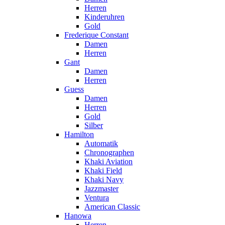
Herren
Kinderuhren
Gold
Frederique Constant
Damen
Herren
Gant
Damen
Herren
Guess
Damen
Herren
Gold
Silber
Hamilton
Automatik
Chronographen
Khaki Aviation
Khaki Field
Khaki Navy
Jazzmaster
Ventura
American Classic
Hanowa
Herren