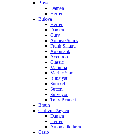
Boss
Damen
Herren
Bulova
Herren
Damen
Curv
Archive Series
Frank Sinatra
Automatik
Accutron
Classic
Maquina
Marine Star
Rubaiyat
Snorkel
Sutton
Surveyor
Tony Bennett
Braun
Carl von Zeyten
Damen
Herren
Automatikuhren
Casio