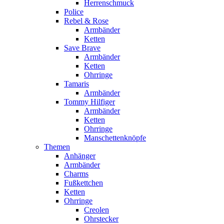
Herrenschmuck
Police
Rebel & Rose
Armbänder
Ketten
Save Brave
Armbänder
Ketten
Ohrringe
Tamaris
Armbänder
Tommy Hilfiger
Armbänder
Ketten
Ohrringe
Manschettenknöpfe
Themen
Anhänger
Armbänder
Charms
Fußkettchen
Ketten
Ohrringe
Creolen
Ohrstecker