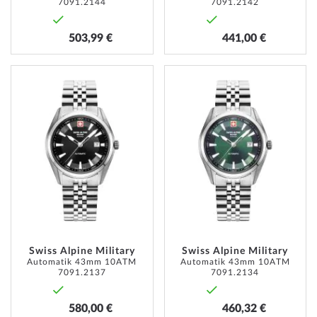
7091.2144
7091.2142
503,99 €
441,00 €
ZUR
ZUR
WUNSCHLISTE
WUNSC
HINZUFÜGEN
HINZU
Swiss Alpine Military
Swiss Alpine Military
Automatik 43mm 10ATM
Automatik 43mm 10ATM
7091.2137
7091.2134
580,00 €
460,32 €