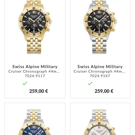
WUNSCHLISTE
WUNSC
HINZUFÜGEN
HINZU
Swiss Alpine Military
Swiss Alpine Military
Cruiser Chronograph 44mm 10ATM
Cruiser Chronograph 44mm 10ATM
7024.9117
7024.9147
259,00 €
259,00 €
ZUR
ZUR
WUNSCHLISTE
WUNSC
HINZUFÜGEN
HINZU