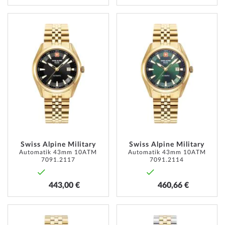
ZUR
ZUR
WUNSCHLISTE
WUNSC
HINZUFÜGEN
HINZU
Swiss Alpine Military
Swiss Alpine Military
Automatik 43mm 10ATM
Automatik 43mm 10ATM
7091.2117
7091.2114
443,00 €
460,66 €
ZUR
ZUR