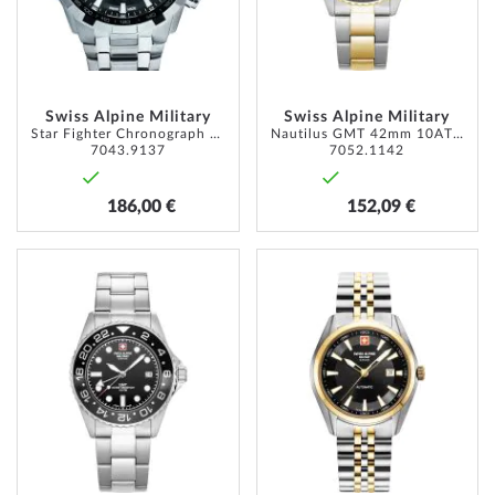
Swiss Alpine Military
Swiss Alpine Military
Star Fighter Chronograph 46 mm
Nautilus GMT 42mm 10ATM
7043.9137
7052.1142
186,00 €
152,09 €
ZUR
ZUR
WUNSCHLISTE
WUNSC
HINZUFÜGEN
HINZU