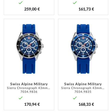
259,00 €
161,73 €
ZUR
ZUR
WUNSCHLISTE
WUNSC
HINZUFÜGEN
HINZU
Swiss Alpine Military
Swiss Alpine Military
Sierra Chronograph 43mm 10ATM
Sierra Chronograph 43mm 10ATM
7034.9836
7034.9835
170,94 €
168,33 €