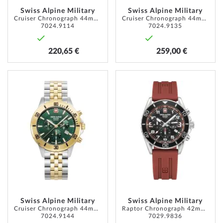
Swiss Alpine Military
Swiss Alpine Military
Cruiser Chronograph 44mm 10ATM
Cruiser Chronograph 44mm 10ATM
7024.9114
7024.9135
220,65 €
259,00 €
ZUR
ZUR
WUNSCHLISTE
WUNSC
HINZUFÜGEN
HINZU
Swiss Alpine Military
Swiss Alpine Military
Cruiser Chronograph 44mm 10ATM
Raptor Chronograph 42mm 10ATM
7024.9144
7029.9836