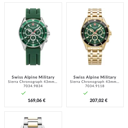
ZUR
ZUR
WUNSCHLISTE
WUNSC
HINZUFÜGEN
HINZU
Swiss Alpine Military
Swiss Alpine Military
Sierra Chronograph 43mm 10ATM
Sierra Chronograph 43mm 10ATM
7034.9834
7034.9118
169,06 €
207,02 €
ZUR
WUNSCHLISTE