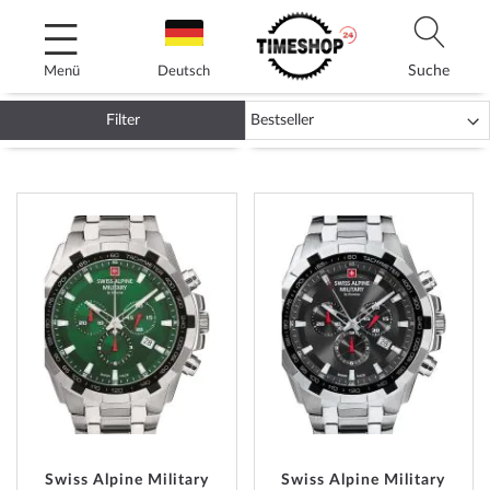
Direkt
zum
Inhalt
Suche
Menü
Deutsch
Filter
SWISS ALPINE MILITARY
ZUR
ZUR
WUNSCHLISTE
WUNSC
HINZUFÜGEN
HINZU
Swiss Alpine Military
Swiss Alpine Military