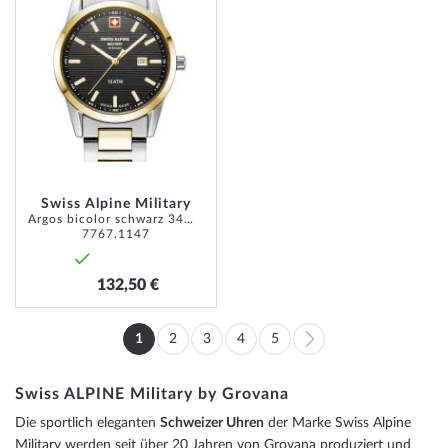
HINZUFÜGEN
Swiss Alpine Military
Argos bicolor schwarz 34mm 10ATM
7767.1147
132,50 €
Seite
1
2
3
4
5
Sie
Seite
Seite
Seite
Seite
Seite
Weiter
lesen
Swiss ALPINE Military by Grovana
gerade
Die sportlich eleganten
Schweizer Uhren
der Marke Swiss Alpine
Seite
Military werden seit über 20 Jahren von Grovana produziert und