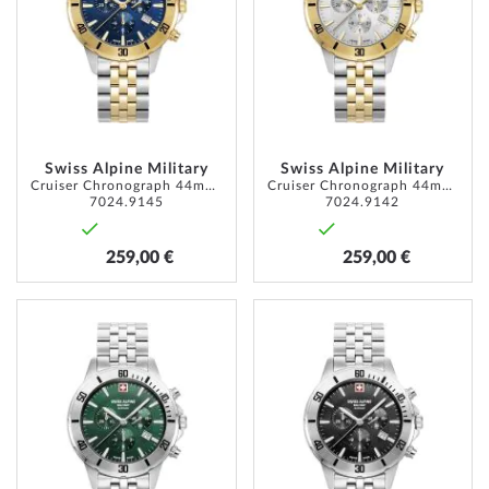
Swiss Alpine Military
Swiss Alpine Military
Cruiser Chronograph 44mm 10ATM
Cruiser Chronograph 44mm 10ATM
7024.9145
7024.9142
259,00 €
259,00 €
ZUR
ZUR
WUNSCHLISTE
WUNSC
HINZUFÜGEN
HINZU