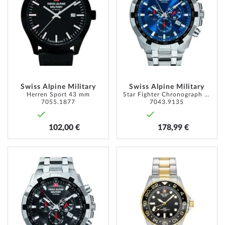
HINZUFÜGEN
HINZU
Swiss Alpine Military
Swiss Alpine Military
Herren Sport 43 mm
Star Fighter Chronograph 46 mm
7055.1877
7043.9135
102,00 €
178,99 €
ZUR
ZUR
WUNSCHLISTE
WUNSC
HINZUFÜGEN
HINZU