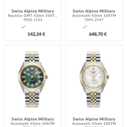
Swiss Alpine Military
Swiss Alpine Military
Nautilus GMT 42mm 10ATM
Automatik 43mm 10ATM
7052.1122
7091.2147
142,24 €
648,70 €
ZUR
ZUR
WUNSCHLISTE
WUNSC
HINZUFÜGEN
HINZU
Swiss Alpine Military
Swiss Alpine Military
Automatik 43mm 10ATM
Automatik 43mm 10ATM