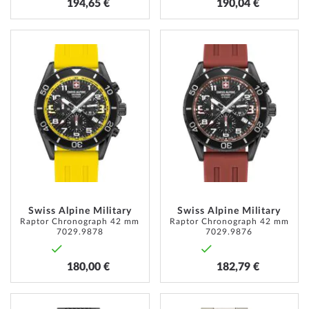
194,65 €
190,04 €
ZUR
ZUR
WUNSCHLISTE
WUNSC
HINZUFÜGEN
HINZU
Swiss Alpine Military
Swiss Alpine Military
Raptor Chronograph 42 mm
Raptor Chronograph 42 mm
7029.9878
7029.9876
180,00 €
182,79 €
ZUR
ZUR