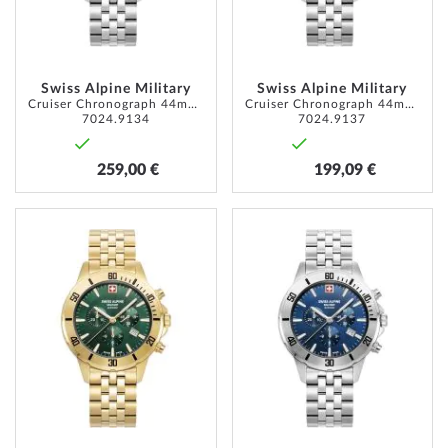
Swiss Alpine Military
Swiss Alpine Military
Cruiser Chronograph 44mm 10ATM
Cruiser Chronograph 44mm 10ATM
7024.9134
7024.9137
259,00 €
199,09 €
ZUR
ZUR
WUNSCHLISTE
WUNSC
HINZUFÜGEN
HINZU