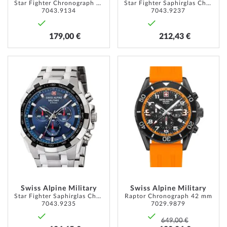
Star Fighter Chronograph 46mm
Star Fighter Saphirglas Chrono 46 mm
7043.9134
7043.9237
179,00 €
212,43 €
ZUR
ZUR
WUNSCHLISTE
WUNSC
HINZUFÜGEN
HINZU
Swiss Alpine Military
Swiss Alpine Military
Star Fighter Saphirglas Chrono 46 mm
Raptor Chronograph 42 mm
7043.9235
7029.9879
649,00 €