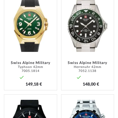
WUNSCHLISTE
WUNSC
HINZUFÜGEN
HINZU
Swiss Alpine Military
Swiss Alpine Military
Typhoon 42mm
Herrenuhr 42mm
7005.1814
7052.1138
149,18 €
148,00 €
ZUR
ZUR
WUNSCHLISTE
WUNSC