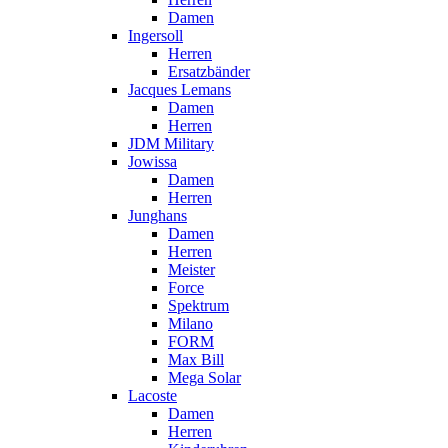
Damen
Ingersoll
Herren
Ersatzbänder
Jacques Lemans
Damen
Herren
JDM Military
Jowissa
Damen
Herren
Junghans
Damen
Herren
Meister
Force
Spektrum
Milano
FORM
Max Bill
Mega Solar
Lacoste
Damen
Herren