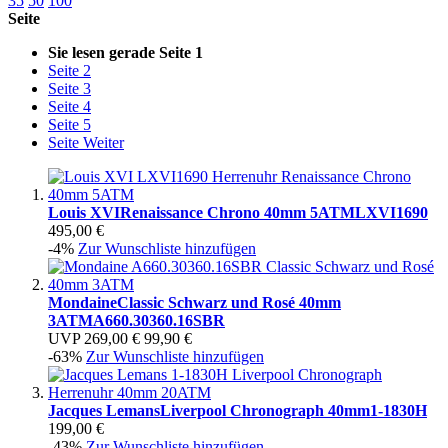
35
50
100
Seite
Sie lesen gerade Seite
1
Seite
2
Seite
3
Seite
4
Seite
5
Seite
Weiter
Louis XVI
Renaissance Chrono 40mm 5ATM
LXVI1690
495,00 €
-4%
Zur Wunschliste hinzufügen
Mondaine
Classic Schwarz und Rosé 40mm
3ATM
A660.30360.16SBR
UVP
269,00 €
99,90 €
-63%
Zur Wunschliste hinzufügen
Jacques Lemans
Liverpool Chronograph 40mm
1-1830H
199,00 €
-43%
Zur Wunschliste hinzufügen