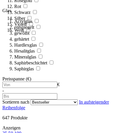
Roségold
Rot
Glas
Schwarz
Silber
Acrylglas
Violett
entspiegelt
Weiß
gewölbt
gehärtet
Hardlexglas
Hesalitglas
Mineralglas
Saphirbeschichtet
Saphirglas
Preisspanne (€)
€
-
Sortieren nach
In aufsteigender
Reihenfolge
647
Produkte
Anzeigen