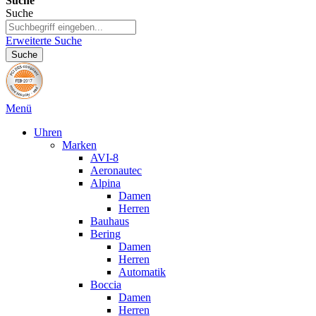
Suche
Suche
Erweiterte Suche
Suche
Menü
Uhren
Marken
AVI-8
Aeronautec
Alpina
Damen
Herren
Bauhaus
Bering
Damen
Herren
Automatik
Boccia
Damen
Herren