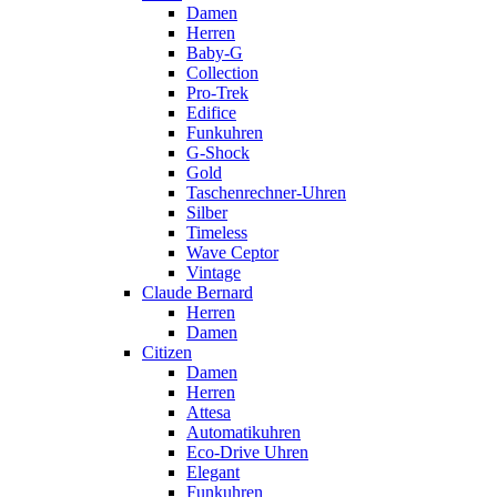
Damen
Herren
Baby-G
Collection
Pro-Trek
Edifice
Funkuhren
G-Shock
Gold
Taschenrechner-Uhren
Silber
Timeless
Wave Ceptor
Vintage
Claude Bernard
Herren
Damen
Citizen
Damen
Herren
Attesa
Automatikuhren
Eco-Drive Uhren
Elegant
Funkuhren