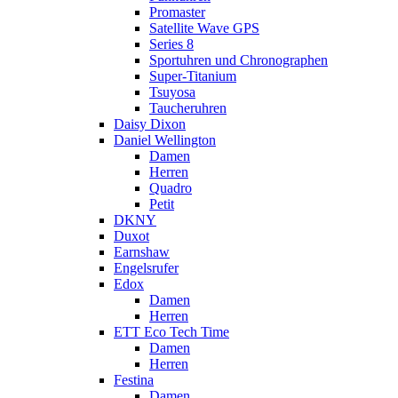
Promaster
Satellite Wave GPS
Series 8
Sportuhren und Chronographen
Super-Titanium
Tsuyosa
Taucheruhren
Daisy Dixon
Daniel Wellington
Damen
Herren
Quadro
Petit
DKNY
Duxot
Earnshaw
Engelsrufer
Edox
Damen
Herren
ETT Eco Tech Time
Damen
Herren
Festina
Damen