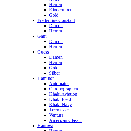
Herren
Kinderuhren
Gold
Frederique Constant
Damen
Herren
Gant
Damen
Herren
Guess
Damen
Herren
Gold
Silber
Hamilton
Automatik
Chronographen
Khaki Aviation
Khaki Field
Khaki Navy
Jazzmaster
Ventura
American Classic
Hanowa
Herren