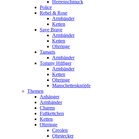
Herrenschmuck
Police
Rebel & Rose
Armbänder
Ketten
Save Brave
Armbänder
Ketten
Ohrringe
Tamaris
Armbänder
Tommy Hilfiger
Armbänder
Ketten
Ohrringe
Manschettenknöpfe
Themen
Anhänger
Armbänder
Charms
Fußkettchen
Ketten
Ohrringe
Creolen
Ohrstecker