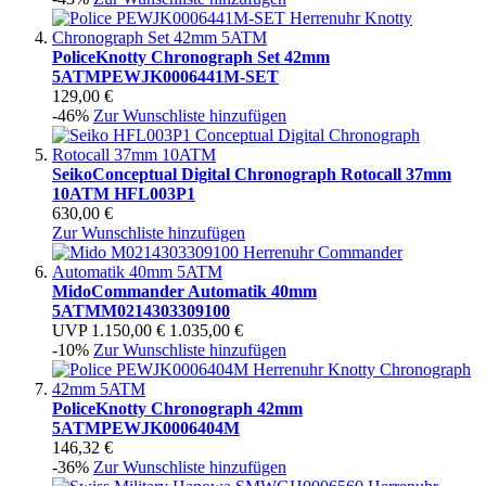
Police
Knotty Chronograph Set 42mm
5ATM
PEWJK0006441M-SET
129,00 €
-46%
Zur Wunschliste hinzufügen
Seiko
Conceptual Digital Chronograph Rotocall 37mm
10ATM
HFL003P1
630,00 €
Zur Wunschliste hinzufügen
Mido
Commander Automatik 40mm
5ATM
M0214303309100
UVP
1.150,00 €
1.035,00 €
-10%
Zur Wunschliste hinzufügen
Police
Knotty Chronograph 42mm
5ATM
PEWJK0006404M
146,32 €
-36%
Zur Wunschliste hinzufügen