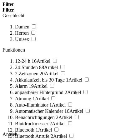
Filter
Filter
Geschlecht
Damen
Herren
Unisex
Funktionen
12-24 h
16
Artikel
24-Stunden
88
Artikel
2 Zeitzonen
20
Artikel
Akkulaufzeit bis 30 Tage
1
Artikel
Alarm
19
Artikel
anpassbarer Hintergrund
2
Artikel
Atmung
1
Artikel
Auto-Illuminator
1
Artikel
Automatischer Kalender
16
Artikel
Benachrichtigungen
2
Artikel
Blutdruckmesser
2
Artikel
Bluetooth
1
Artikel
Antrieb
Bluetooth Anrufe
2
Artikel