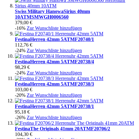
Swiss Military Hanowa
Sirius 40mm
10ATM
SMWGH0006560
379,00 €
-16%
Zur Wunschliste hinzufügen
Festina
Herren 42mm 5ATM
F20740/1
112,76 €
-24%
Zur Wunschliste hinzufügen
Festina
Herren 42mm 5ATM
F20738/4
98,29 €
-24%
Zur Wunschliste hinzufügen
Festina
Herren 42mm 5ATM
F20738/3
103,00 €
-20%
Zur Wunschliste hinzufügen
Festina
Herren 42mm 5ATM
F20738/1
95,18 €
-26%
Zur Wunschliste hinzufügen
Festina
The Originals 41mm 20ATM
F20706/2
104,30 €