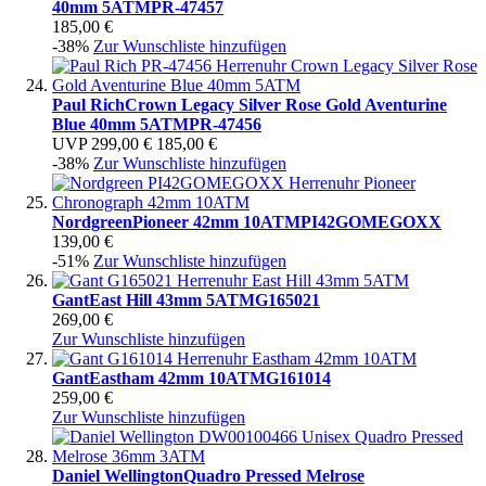
40mm 5ATM
PR-47457
185,00 €
-38%
Zur Wunschliste hinzufügen
Paul Rich
Crown Legacy Silver Rose Gold Aventurine
Blue 40mm 5ATM
PR-47456
UVP
299,00 €
185,00 €
-38%
Zur Wunschliste hinzufügen
Nordgreen
Pioneer 42mm 10ATM
PI42GOMEGOXX
139,00 €
-51%
Zur Wunschliste hinzufügen
Gant
East Hill 43mm 5ATM
G165021
269,00 €
Zur Wunschliste hinzufügen
Gant
Eastham 42mm 10ATM
G161014
259,00 €
Zur Wunschliste hinzufügen
Daniel Wellington
Quadro Pressed Melrose