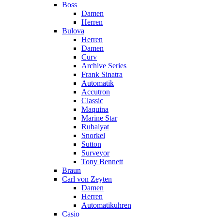
Boss
Damen
Herren
Bulova
Herren
Damen
Curv
Archive Series
Frank Sinatra
Automatik
Accutron
Classic
Maquina
Marine Star
Rubaiyat
Snorkel
Sutton
Surveyor
Tony Bennett
Braun
Carl von Zeyten
Damen
Herren
Automatikuhren
Casio