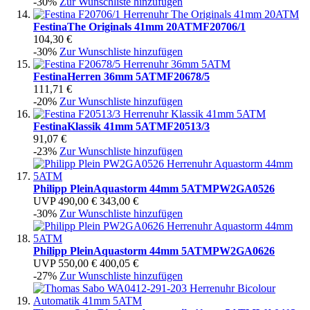
-30%
Zur Wunschliste hinzufügen
Festina
The Originals 41mm 20ATM
F20706/1
104,30 €
-30%
Zur Wunschliste hinzufügen
Festina
Herren 36mm 5ATM
F20678/5
111,71 €
-20%
Zur Wunschliste hinzufügen
Festina
Klassik 41mm 5ATM
F20513/3
91,07 €
-23%
Zur Wunschliste hinzufügen
Philipp Plein
Aquastorm 44mm 5ATM
PW2GA0526
UVP
490,00 €
343,00 €
-30%
Zur Wunschliste hinzufügen
Philipp Plein
Aquastorm 44mm 5ATM
PW2GA0626
UVP
550,00 €
400,05 €
-27%
Zur Wunschliste hinzufügen