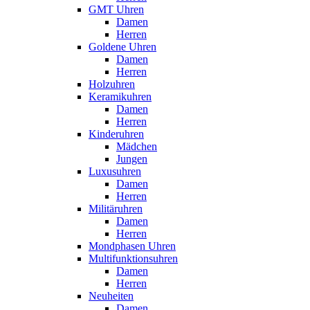
GMT Uhren
Damen
Herren
Goldene Uhren
Damen
Herren
Holzuhren
Keramikuhren
Damen
Herren
Kinderuhren
Mädchen
Jungen
Luxusuhren
Damen
Herren
Militäruhren
Damen
Herren
Mondphasen Uhren
Multifunktionsuhren
Damen
Herren
Neuheiten
Damen