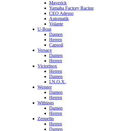
Maverick
Yamaha Factory Racing
CEO Adesso
Automatik
Volante
U-Boat
Damen
Herren
Capsoil
Versace
Damen
Herren
Victorinox
Herren
Damen
I.N.O.X.
Wenger
Damen
Herren
Withings
Damen
Herren
Zeppelin
Herren
Damen