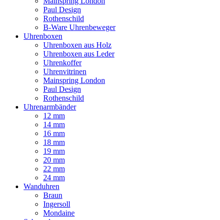
Mainspring London
Paul Design
Rothenschild
B-Ware Uhrenbeweger
Uhrenboxen
Uhrenboxen aus Holz
Uhrenboxen aus Leder
Uhrenkoffer
Uhrenvitrinen
Mainspring London
Paul Design
Rothenschild
Uhrenarmbänder
12 mm
14 mm
16 mm
18 mm
19 mm
20 mm
22 mm
24 mm
Wanduhren
Braun
Ingersoll
Mondaine