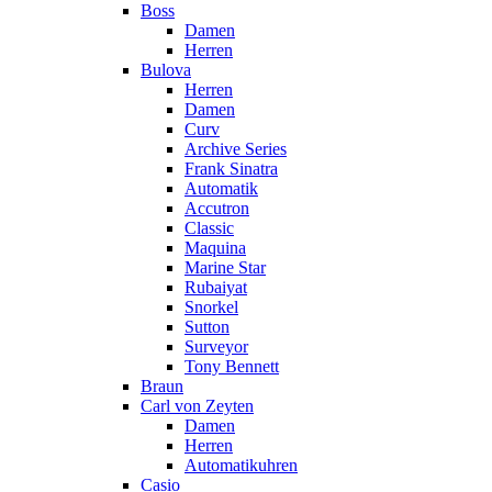
Boss
Damen
Herren
Bulova
Herren
Damen
Curv
Archive Series
Frank Sinatra
Automatik
Accutron
Classic
Maquina
Marine Star
Rubaiyat
Snorkel
Sutton
Surveyor
Tony Bennett
Braun
Carl von Zeyten
Damen
Herren
Automatikuhren
Casio