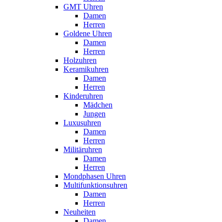
GMT Uhren
Damen
Herren
Goldene Uhren
Damen
Herren
Holzuhren
Keramikuhren
Damen
Herren
Kinderuhren
Mädchen
Jungen
Luxusuhren
Damen
Herren
Militäruhren
Damen
Herren
Mondphasen Uhren
Multifunktionsuhren
Damen
Herren
Neuheiten
Damen