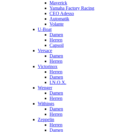
Maverick
Yamaha Factory Racing
CEO Adesso
Automatik
Volante
U-Boat
Damen
Herren
Capsoil
Versace
Damen
Herren
Victorinox
Herren
Damen
I.N.O.X.
Wenger
Damen
Herren
Withings
Damen
Herren
Zeppelin
Herren
Damen