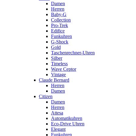
Damen
Herren
Baby-G
Collection
Pro-Trek
Edifice
Funkuhren
G-Shock
Gold
Taschenrechner-Uhren
Silber
Timeless
Wave Ceptor
Vintage
Claude Bernard
Herren
Damen
Citizen
Damen
Herren
Attesa
Automatikuhren
Eco-Drive Uhren
Elegant
Funkuhren