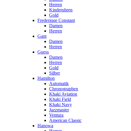
Herren
Kinderuhren
Gold
Frederique Constant
Damen
Herren
Gant
Damen
Herren
Guess
Damen
Herren
Gold
Silber
Hamilton
Automatik
Chronographen
Khaki Aviation
Khaki Field
Khaki Navy
Jazzmaster
Ventura
American Classic
Hanowa
Herren