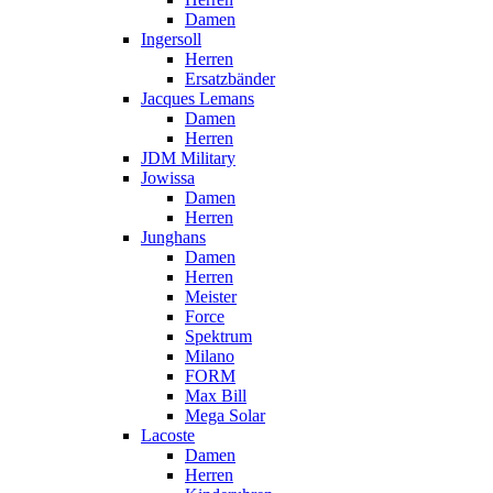
Damen
Ingersoll
Herren
Ersatzbänder
Jacques Lemans
Damen
Herren
JDM Military
Jowissa
Damen
Herren
Junghans
Damen
Herren
Meister
Force
Spektrum
Milano
FORM
Max Bill
Mega Solar
Lacoste
Damen
Herren