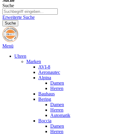
Suche
Suche
Erweiterte Suche
Suche
Menü
Uhren
Marken
AVI-8
Aeronautec
Alpina
Damen
Herren
Bauhaus
Bering
Damen
Herren
Automatik
Boccia
Damen
Herren