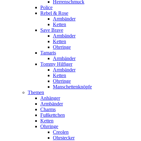
Herrenschmuck
Police
Rebel & Rose
Armbänder
Ketten
Save Brave
Armbänder
Ketten
Ohrringe
Tamaris
Armbänder
Tommy Hilfiger
Armbänder
Ketten
Ohrringe
Manschettenknöpfe
Themen
Anhänger
Armbänder
Charms
Fußkettchen
Ketten
Ohrringe
Creolen
Ohrstecker