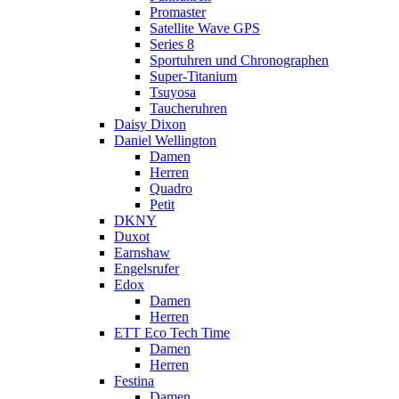
Promaster
Satellite Wave GPS
Series 8
Sportuhren und Chronographen
Super-Titanium
Tsuyosa
Taucheruhren
Daisy Dixon
Daniel Wellington
Damen
Herren
Quadro
Petit
DKNY
Duxot
Earnshaw
Engelsrufer
Edox
Damen
Herren
ETT Eco Tech Time
Damen
Herren
Festina
Damen