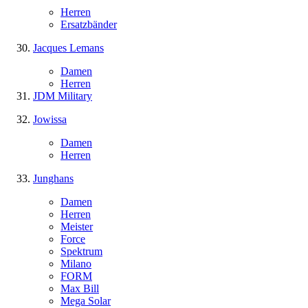
Herren
Ersatzbänder
Jacques Lemans
Damen
Herren
JDM Military
Jowissa
Damen
Herren
Junghans
Damen
Herren
Meister
Force
Spektrum
Milano
FORM
Max Bill
Mega Solar