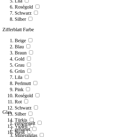
Lila
Roségold
Schwarz
Silber
Zifferblatt Farbe
Beige
Blau
Braun
Gold
Grau
Grün
Lila
Perlmutt
Pink
Roségold
Rot
Schwarz
Glas
Silber
Türkis
entspiegelt
Violett
gehärtet
Weiß
Mineralglas