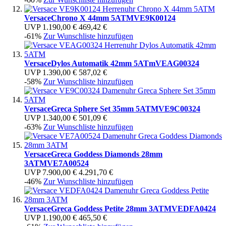
Versace
Chrono X 44mm 5ATM
VE9K00124
UVP
1.190,00 €
469,42 €
-61%
Zur Wunschliste hinzufügen
Versace
Dylos Automatik 42mm 5ATm
VEAG00324
UVP
1.390,00 €
587,02 €
-58%
Zur Wunschliste hinzufügen
Versace
Greca Sphere Set 35mm 5ATM
VE9C00324
UVP
1.340,00 €
501,09 €
-63%
Zur Wunschliste hinzufügen
Versace
Greca Goddess Diamonds 28mm
3ATM
VE7A00524
UVP
7.900,00 €
4.291,70 €
-46%
Zur Wunschliste hinzufügen
Versace
Greca Goddess Petite 28mm 3ATM
VEDFA0424
UVP
1.190,00 €
465,50 €