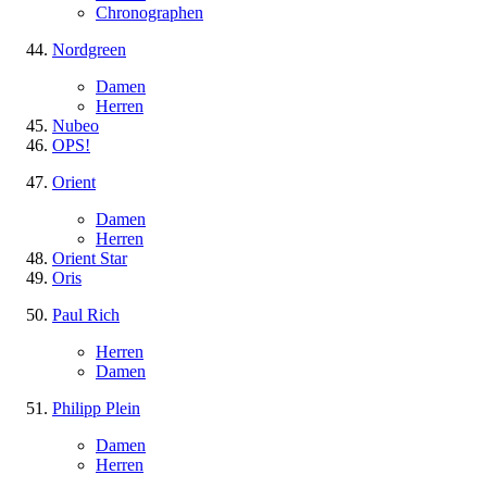
Chronographen
Nordgreen
Damen
Herren
Nubeo
OPS!
Orient
Damen
Herren
Orient Star
Oris
Paul Rich
Herren
Damen
Philipp Plein
Damen
Herren