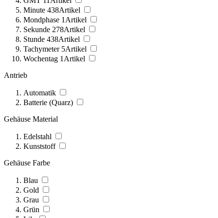
GMT
11
Artikel
Minute
438
Artikel
Mondphase
1
Artikel
Sekunde
278
Artikel
Stunde
438
Artikel
Tachymeter
5
Artikel
Wochentag
1
Artikel
Antrieb
Automatik
Batterie (Quarz)
Gehäuse Material
Edelstahl
Kunststoff
Gehäuse Farbe
Blau
Gold
Grau
Grün