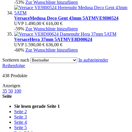
-53%
Zur Wunschliste hinzufügen
Versace
Medusa Deco Gent 43mm 5ATM
VE9I00524
UVP
1.490,00 €
616,00 €
-59%
Zur Wunschliste hinzufügen
Versace
Hera 37mm 5ATM
VE8D00624
UVP
1.590,00 €
636,00 €
-60%
Zur Wunschliste hinzufügen
Sortieren nach
In aufsteigender
Reihenfolge
438
Produkte
Anzeigen
35
50
100
Seite
Sie lesen gerade Seite
1
Seite
2
Seite
3
Seite
4
Seite
5