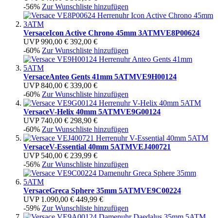
-56%
Zur Wunschliste hinzufügen
Versace
Icon Active Chrono 45mm 3ATM
VE8P00624
UVP
990,00 €
392,00 €
-60%
Zur Wunschliste hinzufügen
Versace
Anteo Gents 41mm 5ATM
VE9H00124
UVP
840,00 €
339,00 €
-60%
Zur Wunschliste hinzufügen
Versace
V-Helix 40mm 5ATM
VE9G00124
UVP
740,00 €
298,90 €
-60%
Zur Wunschliste hinzufügen
Versace
V-Essential 40mm 5ATM
VEJ400721
UVP
540,00 €
239,99 €
-56%
Zur Wunschliste hinzufügen
Versace
Greca Sphere 35mm 5ATM
VE9C00224
UVP
1.090,00 €
449,99 €
-59%
Zur Wunschliste hinzufügen