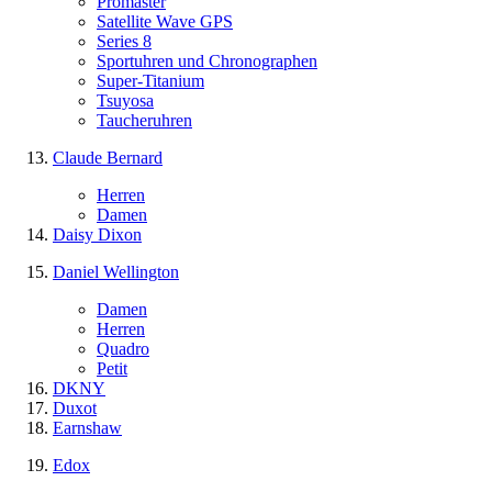
Promaster
Satellite Wave GPS
Series 8
Sportuhren und Chronographen
Super-Titanium
Tsuyosa
Taucheruhren
Claude Bernard
Herren
Damen
Daisy Dixon
Daniel Wellington
Damen
Herren
Quadro
Petit
DKNY
Duxot
Earnshaw
Edox