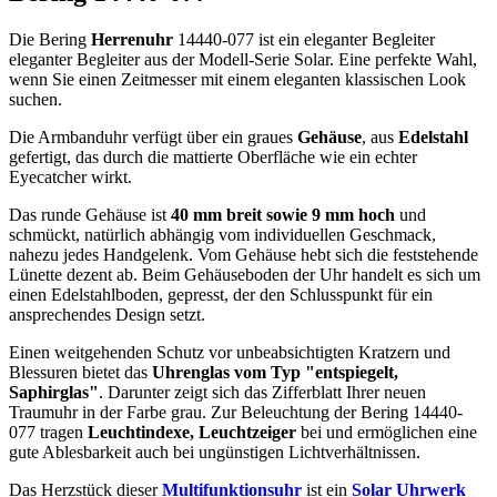
Die Bering
Herrenuhr
14440-077 ist ein eleganter Begleiter
eleganter Begleiter aus der Modell-Serie Solar. Eine perfekte Wahl,
wenn Sie einen Zeitmesser mit einem eleganten klassischen Look
suchen.
Die Armbanduhr verfügt über ein graues
Gehäuse
, aus
Edelstahl
gefertigt, das durch die
mattiert
e Oberfläche wie ein echter
Eyecatcher wirkt.
Das
rund
e Gehäuse ist
40 mm breit
sowie 9 mm hoch
und
schmückt, natürlich abhängig vom individuellen Geschmack,
nahezu jedes Handgelenk. Vom Gehäuse hebt sich die
feststehend
e
Lünette dezent ab. Beim Gehäuseboden der Uhr handelt es sich um
einen Edelstahlboden, gepresst, der den Schlusspunkt für ein
ansprechendes Design setzt.
Einen weitgehenden Schutz vor unbeabsichtigten Kratzern und
Blessuren bietet das
Uhrenglas vom Typ "entspiegelt,
Saphirglas"
. Darunter zeigt sich das Zifferblatt Ihrer neuen
Traumuhr in der Farbe
grau
. Zur Beleuchtung der Bering 14440-
077 tragen
Leuchtindexe, Leuchtzeiger
bei und ermöglichen eine
gute Ablesbarkeit auch bei ungünstigen Lichtverhältnissen.
Das Herzstück dieser
Multifunktionsuhr
ist ein
Solar Uhrwerk