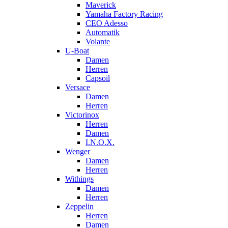
Maverick
Yamaha Factory Racing
CEO Adesso
Automatik
Volante
U-Boat
Damen
Herren
Capsoil
Versace
Damen
Herren
Victorinox
Herren
Damen
I.N.O.X.
Wenger
Damen
Herren
Withings
Damen
Herren
Zeppelin
Herren
Damen