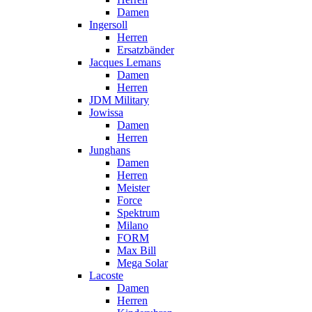
Damen
Ingersoll
Herren
Ersatzbänder
Jacques Lemans
Damen
Herren
JDM Military
Jowissa
Damen
Herren
Junghans
Damen
Herren
Meister
Force
Spektrum
Milano
FORM
Max Bill
Mega Solar
Lacoste
Damen
Herren