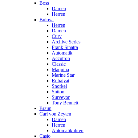
Boss
Damen
Herren
Bulova
Herren
Damen
Curv
Archive Series
Frank Sinatra
Automatik
Accutron
Classic
Maquina
Marine Star
Rubaiyat
Snorkel
Sutton
Surveyor
Tony Bennett
Braun
Carl von Zeyten
Damen
Herren
Automatikuhren
Casio