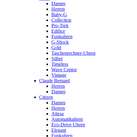
Damen
Herren
Baby-G
Collection
Pro-Trek
Edifice
Funkuhren
G-Shock
Gold
Taschenrechner-Uhren
Silber
Timeless
Wave Ceptor
Vintage
Claude Bernard
Herren
Damen
Citizen
Damen
Herren
Attesa
Automatikuhren
Eco-Drive Uhren
Elegant
Funkuhren