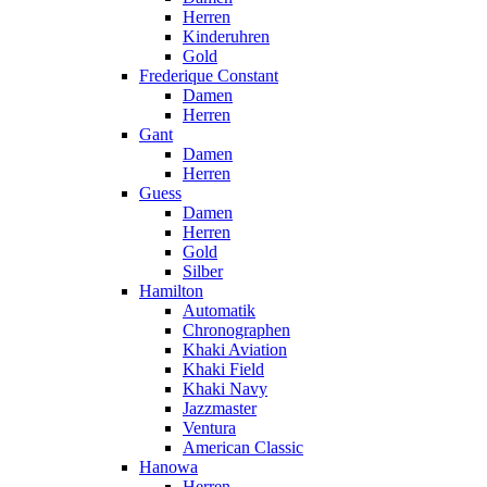
Herren
Kinderuhren
Gold
Frederique Constant
Damen
Herren
Gant
Damen
Herren
Guess
Damen
Herren
Gold
Silber
Hamilton
Automatik
Chronographen
Khaki Aviation
Khaki Field
Khaki Navy
Jazzmaster
Ventura
American Classic
Hanowa
Herren