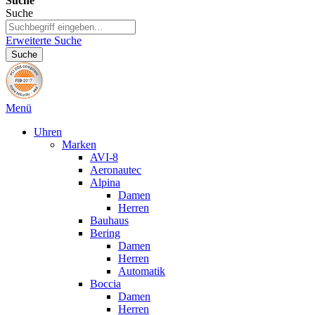
Suche
Suche
Erweiterte Suche
Suche
Menü
Uhren
Marken
AVI-8
Aeronautec
Alpina
Damen
Herren
Bauhaus
Bering
Damen
Herren
Automatik
Boccia
Damen
Herren