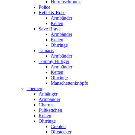
Herrenschmuck
Police
Rebel & Rose
Armbänder
Ketten
Save Brave
Armbänder
Ketten
Ohrringe
Tamaris
Armbänder
Tommy Hilfiger
Armbänder
Ketten
Ohrringe
Manschettenknöpfe
Themen
Anhänger
Armbänder
Charms
Fußkettchen
Ketten
Ohrringe
Creolen
Ohrstecker