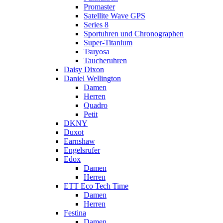
Promaster
Satellite Wave GPS
Series 8
Sportuhren und Chronographen
Super-Titanium
Tsuyosa
Taucheruhren
Daisy Dixon
Daniel Wellington
Damen
Herren
Quadro
Petit
DKNY
Duxot
Earnshaw
Engelsrufer
Edox
Damen
Herren
ETT Eco Tech Time
Damen
Herren
Festina
Damen