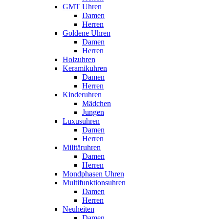
GMT Uhren
Damen
Herren
Goldene Uhren
Damen
Herren
Holzuhren
Keramikuhren
Damen
Herren
Kinderuhren
Mädchen
Jungen
Luxusuhren
Damen
Herren
Militäruhren
Damen
Herren
Mondphasen Uhren
Multifunktionsuhren
Damen
Herren
Neuheiten
Damen