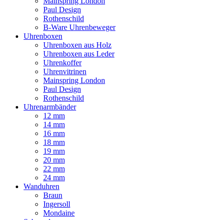
Mainspring London
Paul Design
Rothenschild
B-Ware Uhrenbeweger
Uhrenboxen
Uhrenboxen aus Holz
Uhrenboxen aus Leder
Uhrenkoffer
Uhrenvitrinen
Mainspring London
Paul Design
Rothenschild
Uhrenarmbänder
12 mm
14 mm
16 mm
18 mm
19 mm
20 mm
22 mm
24 mm
Wanduhren
Braun
Ingersoll
Mondaine