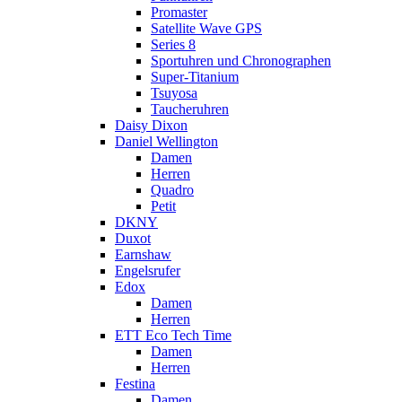
Promaster
Satellite Wave GPS
Series 8
Sportuhren und Chronographen
Super-Titanium
Tsuyosa
Taucheruhren
Daisy Dixon
Daniel Wellington
Damen
Herren
Quadro
Petit
DKNY
Duxot
Earnshaw
Engelsrufer
Edox
Damen
Herren
ETT Eco Tech Time
Damen
Herren
Festina
Damen