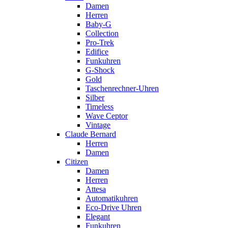
Damen
Herren
Baby-G
Collection
Pro-Trek
Edifice
Funkuhren
G-Shock
Gold
Taschenrechner-Uhren
Silber
Timeless
Wave Ceptor
Vintage
Claude Bernard
Herren
Damen
Citizen
Damen
Herren
Attesa
Automatikuhren
Eco-Drive Uhren
Elegant
Funkuhren