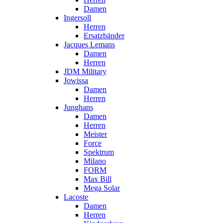
Damen
Ingersoll
Herren
Ersatzbänder
Jacques Lemans
Damen
Herren
JDM Military
Jowissa
Damen
Herren
Junghans
Damen
Herren
Meister
Force
Spektrum
Milano
FORM
Max Bill
Mega Solar
Lacoste
Damen
Herren