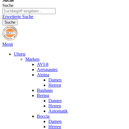
Suche
Suche
Erweiterte Suche
Suche
Menü
Uhren
Marken
AVI-8
Aeronautec
Alpina
Damen
Herren
Bauhaus
Bering
Damen
Herren
Automatik
Boccia
Damen
Herren