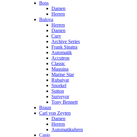
Boss
Damen
Herren
Bulova
Herren
Damen
Curv
Archive Series
Frank Sinatra
Automatik
Accutron
Classic
Maquina
Marine Star
Rubaiyat
Snorkel
Sutton
Surveyor
Tony Bennett
Braun
Carl von Zeyten
Damen
Herren
Automatikuhren
Casio