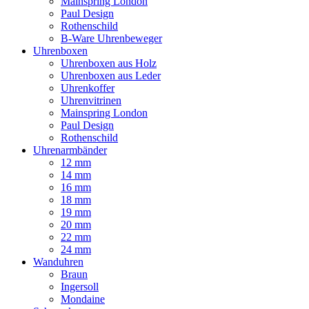
Mainspring London
Paul Design
Rothenschild
B-Ware Uhrenbeweger
Uhrenboxen
Uhrenboxen aus Holz
Uhrenboxen aus Leder
Uhrenkoffer
Uhrenvitrinen
Mainspring London
Paul Design
Rothenschild
Uhrenarmbänder
12 mm
14 mm
16 mm
18 mm
19 mm
20 mm
22 mm
24 mm
Wanduhren
Braun
Ingersoll
Mondaine