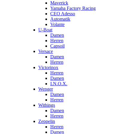
Maverick
Yamaha Factory Racing
CEO Adesso
Automatik
Volante
U-Boat
Damen
Herren
Capsoil
Versace
Damen
Herren
Victorinox
Herren
Damen
I.N.O.X.
Wenger
Damen
Herren
Withings
Damen
Herren
Zeppelin
Herren
Damen