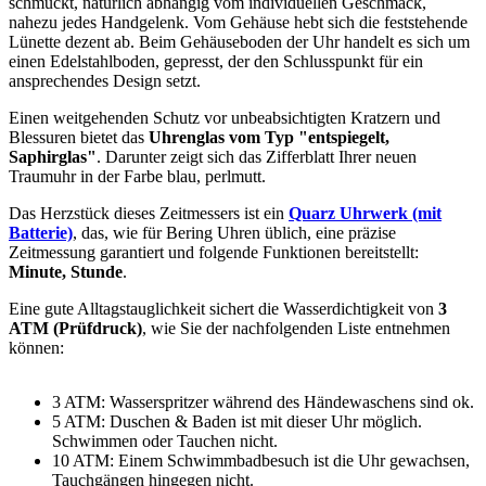
schmückt, natürlich abhängig vom individuellen Geschmack,
nahezu jedes Handgelenk. Vom Gehäuse hebt sich die
feststehend
e
Lünette dezent ab. Beim Gehäuseboden der Uhr handelt es sich um
einen Edelstahlboden, gepresst, der den Schlusspunkt für ein
ansprechendes Design setzt.
Einen weitgehenden Schutz vor unbeabsichtigten Kratzern und
Blessuren bietet das
Uhrenglas vom Typ "entspiegelt,
Saphirglas"
. Darunter zeigt sich das Zifferblatt Ihrer neuen
Traumuhr in der Farbe
blau, perlmutt
.
Das Herzstück dieses Zeitmessers ist ein
Quarz Uhrwerk (mit
Batterie)
, das, wie für Bering Uhren üblich, eine präzise
Zeitmessung garantiert und folgende Funktionen bereitstellt:
Minute, Stunde
.
Eine gute Alltagstauglichkeit sichert die Wasserdichtigkeit von
3
ATM (Prüfdruck)
, wie Sie der nachfolgenden Liste entnehmen
können:
3 ATM: Wasserspritzer während des Händewaschens sind ok.
5 ATM: Duschen & Baden ist mit dieser Uhr möglich.
Schwimmen oder Tauchen nicht.
10 ATM: Einem Schwimmbadbesuch ist die Uhr gewachsen,
Tauchgängen hingegen nicht.