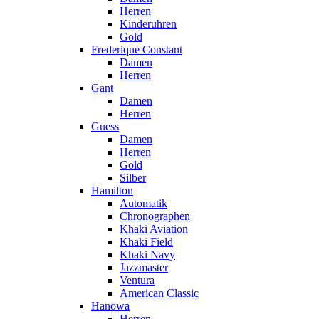
Herren
Kinderuhren
Gold
Frederique Constant
Damen
Herren
Gant
Damen
Herren
Guess
Damen
Herren
Gold
Silber
Hamilton
Automatik
Chronographen
Khaki Aviation
Khaki Field
Khaki Navy
Jazzmaster
Ventura
American Classic
Hanowa
Herren