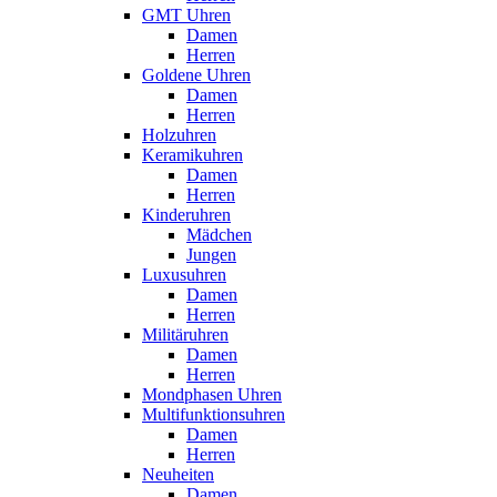
GMT Uhren
Damen
Herren
Goldene Uhren
Damen
Herren
Holzuhren
Keramikuhren
Damen
Herren
Kinderuhren
Mädchen
Jungen
Luxusuhren
Damen
Herren
Militäruhren
Damen
Herren
Mondphasen Uhren
Multifunktionsuhren
Damen
Herren
Neuheiten
Damen