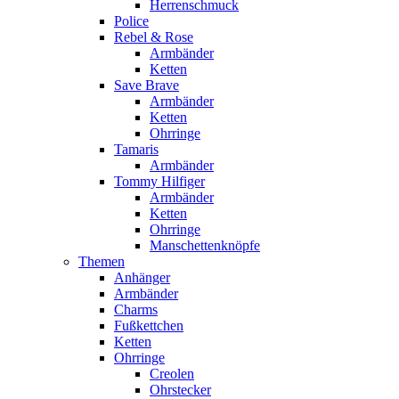
Herrenschmuck
Police
Rebel & Rose
Armbänder
Ketten
Save Brave
Armbänder
Ketten
Ohrringe
Tamaris
Armbänder
Tommy Hilfiger
Armbänder
Ketten
Ohrringe
Manschettenknöpfe
Themen
Anhänger
Armbänder
Charms
Fußkettchen
Ketten
Ohrringe
Creolen
Ohrstecker