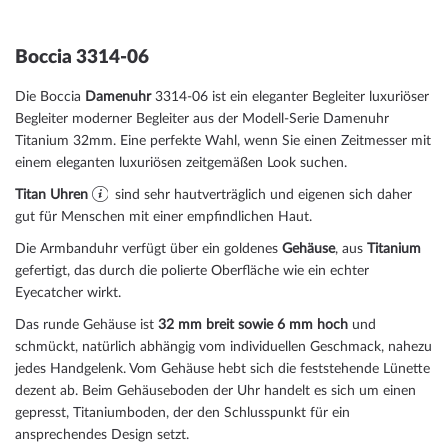
Boccia 3314-06
Die Boccia
Damenuhr
3314-06 ist ein eleganter Begleiter luxuriöser
Begleiter moderner Begleiter aus der Modell-Serie Damenuhr
Titanium 32mm. Eine perfekte Wahl, wenn Sie einen Zeitmesser mit
einem eleganten luxuriösen zeitgemäßen Look suchen.
Titan Uhren
sind sehr hautverträglich und eigenen sich daher
gut für Menschen mit einer empfindlichen Haut.
Die Armbanduhr verfügt über ein goldenes
Gehäuse
, aus
Titanium
gefertigt, das durch die
poliert
e Oberfläche wie ein echter
Eyecatcher wirkt.
Das
rund
e Gehäuse ist
32 mm breit
sowie 6 mm hoch
und
schmückt, natürlich abhängig vom individuellen Geschmack, nahezu
jedes Handgelenk. Vom Gehäuse hebt sich die
feststehend
e Lünette
dezent ab. Beim Gehäuseboden der Uhr handelt es sich um einen
gepresst, Titaniumboden, der den Schlusspunkt für ein
ansprechendes Design setzt.