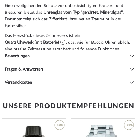
Einen weitgehenden Schutz vor unbeabsichtigten Kratzern und
Blessuren bietet das
Uhrenglas vom Typ "gehärtet, Mineralglas"
.
Darunter zeigt sich das Zifferblatt Ihrer neuen Traumuhr in der
Farbe
silber
.
Das Herzstück dieses Zeitmessers ist ein
Quarz Uhrwerk (mit Batterie)
, das, wie für Boccia Uhren üblich,
eine präzise Zeitmessung garantiert und folgende Funktionen
bereitstellt:
Minute, Stunde
.
Bewertungen
Eine gute Alltagstauglichkeit sichert die Wasserdichtigkeit von
5
Fragen & Antworten
ATM (Prüfdruck)
, wie Sie der nachfolgenden Liste entnehmen
können:
Versandkosten
3 ATM: Wasserspritzer während des Händewaschens sind ok.
5 ATM: Duschen & Baden ist mit dieser Uhr möglich. Schwimmen
oder Tauchen nicht.
UNSERE PRODUKTEMPFEHLUNGEN
10 ATM: Einem Schwimmbadbesuch ist die Uhr gewachsen,
Tauchgängen hingegen nicht.
20 ATM und mehr: Ab 20 ATM gilt die Uhr als wasserdicht und zum
-10%
-71%
Schwimmen und Tauchen in geringer Tiefe geeignet*.
Zusätzliche Freude an Ihrer neuen Boccia Uhr wird Ihnen das