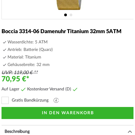
Zum
Anfang
Boccia 3314-06 Damenuhr Titanium 32mm 5ATM
der
Bildergalerie
Wasserdichte: 5 ATM
springen
Antrieb: Batterie (Quarz)
Material: Titanium
Gehäusebreite: 32 mm
UVP
119,00 €
70,95 €
Auf Lager
Kostenloser Versand (D)
Gratis Bandkürzung
PDF
Datei
mit
IN DEN WARENKORB
Erläuterungen
Beschreibung