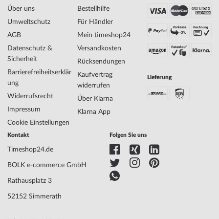
Name
Boccia 3314-06 Damenuhr Titanium 32mm
Über uns
Bestellhilfe
5ATM
Umweltschutz
Für Händler
Hersteller Modellserie
Damenuhr Titanium 32mm
AGB
Mein timeshop24
EAN Code
4040066259994
Marke
Boccia
Datenschutz &
Versandkosten
SKU
mid-32754
Sicherheit
Rücksendungen
Geschlecht
Damen
Barrierefreiheitserklär
Kaufvertrag
Lieferung
Hersteller Artikel-Nr.
3314-06
ung
widerrufen
Style
Elegant, Luxuriös, Modern, Feminin
Widerrufsrecht
Über Klarna
Artikel-Gewicht
0.04
Impressum
Klarna App
Cookie Einstellungen
Anzeige
Analog
Kontakt
Folgen Sie uns
Antrieb
Batterie (Quarz)
Timeshop24.de
Funktionen
Minute, Stunde
BOLK e-commerce GmbH
Rathausplatz 3
Gehäuse Material
Titanium
Gehäusebreite
32
52152 Simmerath
Gehäusedicke
6
Gehäuse Form
Rund