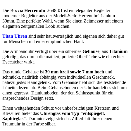
Die Boccia
Herrenuhr
3648-01 ist ein eleganter Begleiter
moderner Begleiter aus der Modell-Serie Herrenuhr Titanium
39mm. Eine perfekte Wahl, wenn Sie einen Zeitmesser mit einem
eleganten zeitgemäßen Look suchen.
Titan Uhren
sind sehr hautverträglich und eigenen sich daher gut
für Menschen mit einer empfindlichen Haut.
Die Armbanduhr verfügt über ein silbernes
Gehäuse
, aus
Titanium
gefertigt, das durch die
mattiert, poliert
e Oberfläche wie ein echter
Eyecatcher wirkt.
Das
rund
e Gehäuse ist
39 mm breit
sowie 7 mm hoch
und
schmückt, natürlich abhängig vom individuellen Geschmack,
nahezu jedes Handgelenk. Vom Gehäuse hebt sich die
feststehend
e
Lünette dezent ab. Beim Gehäuseboden der Uhr handelt es sich um
einen gepresst, Titaniumboden, der den Schlusspunkt für ein
ansprechendes Design setzt.
Einen weitgehenden Schutz vor unbeabsichtigten Kratzern und
Blessuren bietet das
Uhrenglas vom Typ "entspiegelt,
Saphirglas"
. Darunter zeigt sich das Zifferblatt Ihrer neuen
Traumuhr in der Farbe
silber
.