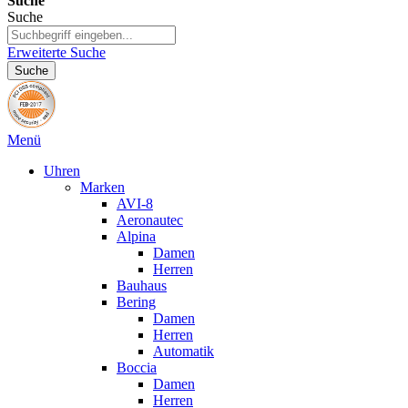
Suche
Suche
Erweiterte Suche
Suche
Menü
Uhren
Marken
AVI-8
Aeronautec
Alpina
Damen
Herren
Bauhaus
Bering
Damen
Herren
Automatik
Boccia
Damen
Herren