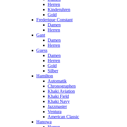
Herren
Kinderuhren
Gold
Frederique Constant
Damen
Herren
Gant
Damen
Herren
Guess
Damen
Herren
Gold
Silber
Hamilton
Automatik
Chronographen
Khaki Aviation
Khaki Field
Khaki Navy
Jazzmaster
Ventura
American Classic
Hanowa
Herren