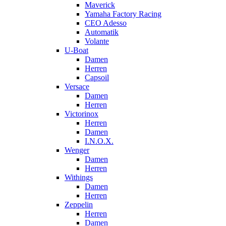
Maverick
Yamaha Factory Racing
CEO Adesso
Automatik
Volante
U-Boat
Damen
Herren
Capsoil
Versace
Damen
Herren
Victorinox
Herren
Damen
I.N.O.X.
Wenger
Damen
Herren
Withings
Damen
Herren
Zeppelin
Herren
Damen