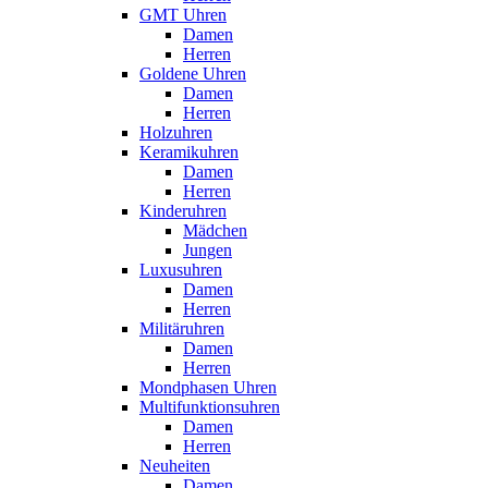
GMT Uhren
Damen
Herren
Goldene Uhren
Damen
Herren
Holzuhren
Keramikuhren
Damen
Herren
Kinderuhren
Mädchen
Jungen
Luxusuhren
Damen
Herren
Militäruhren
Damen
Herren
Mondphasen Uhren
Multifunktionsuhren
Damen
Herren
Neuheiten
Damen