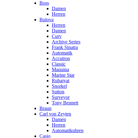
Boss
Damen
Herren
Bulova
Herren
Damen
Curv
Archive Series
Frank Sinatra
Automatik
Accutron
Classic
Maquina
Marine Star
Rubaiyat
Snorkel
Sutton
Surveyor
Tony Bennett
Braun
Carl von Zeyten
Damen
Herren
Automatikuhren
Casio