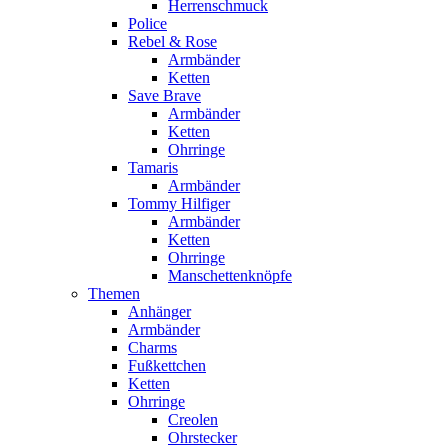
Herrenschmuck
Police
Rebel & Rose
Armbänder
Ketten
Save Brave
Armbänder
Ketten
Ohrringe
Tamaris
Armbänder
Tommy Hilfiger
Armbänder
Ketten
Ohrringe
Manschettenknöpfe
Themen
Anhänger
Armbänder
Charms
Fußkettchen
Ketten
Ohrringe
Creolen
Ohrstecker