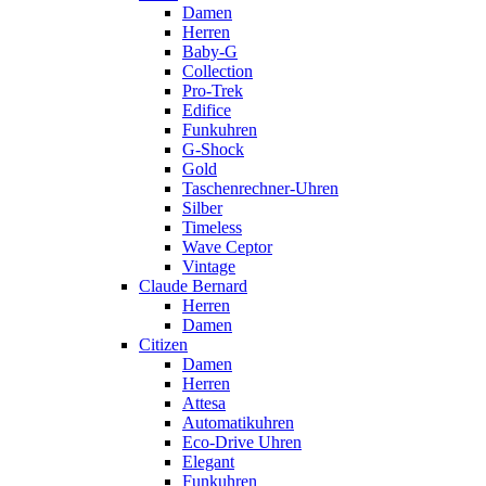
Damen
Herren
Baby-G
Collection
Pro-Trek
Edifice
Funkuhren
G-Shock
Gold
Taschenrechner-Uhren
Silber
Timeless
Wave Ceptor
Vintage
Claude Bernard
Herren
Damen
Citizen
Damen
Herren
Attesa
Automatikuhren
Eco-Drive Uhren
Elegant
Funkuhren