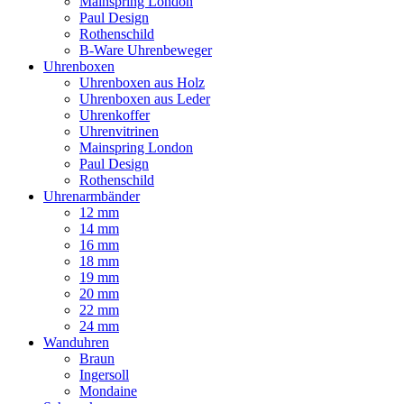
Mainspring London
Paul Design
Rothenschild
B-Ware Uhrenbeweger
Uhrenboxen
Uhrenboxen aus Holz
Uhrenboxen aus Leder
Uhrenkoffer
Uhrenvitrinen
Mainspring London
Paul Design
Rothenschild
Uhrenarmbänder
12 mm
14 mm
16 mm
18 mm
19 mm
20 mm
22 mm
24 mm
Wanduhren
Braun
Ingersoll
Mondaine