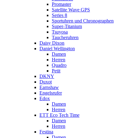
Promaster
Satellite Wave GPS
Series 8
Sportuhren und Chronographen
Super-Titanium
Tsuyosa
Taucheruhren
Daisy Dixon
Daniel Wellington
Damen
Herren
Quadro
Petit
DKNY
Duxot
Earnshaw
Engelsrufer
Edox
Damen
Herren
ETT Eco Tech Time
Damen
Herren
Festina
Damen