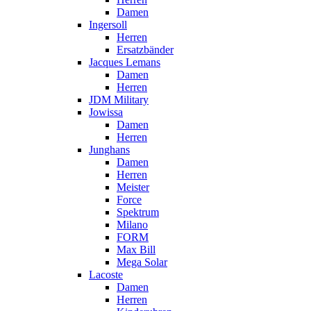
Damen
Ingersoll
Herren
Ersatzbänder
Jacques Lemans
Damen
Herren
JDM Military
Jowissa
Damen
Herren
Junghans
Damen
Herren
Meister
Force
Spektrum
Milano
FORM
Max Bill
Mega Solar
Lacoste
Damen
Herren