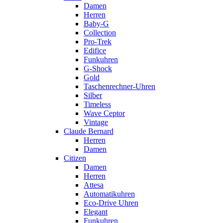
Damen
Herren
Baby-G
Collection
Pro-Trek
Edifice
Funkuhren
G-Shock
Gold
Taschenrechner-Uhren
Silber
Timeless
Wave Ceptor
Vintage
Claude Bernard
Herren
Damen
Citizen
Damen
Herren
Attesa
Automatikuhren
Eco-Drive Uhren
Elegant
Funkuhren