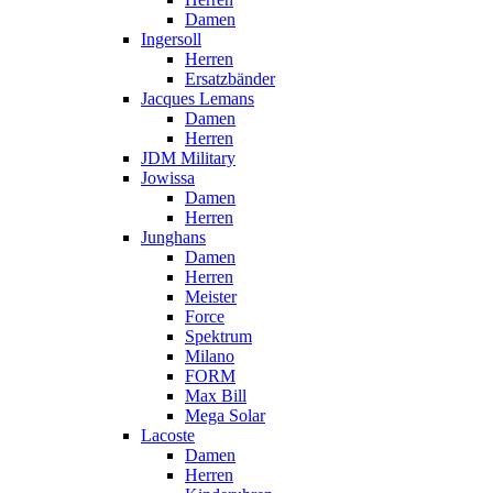
Damen
Ingersoll
Herren
Ersatzbänder
Jacques Lemans
Damen
Herren
JDM Military
Jowissa
Damen
Herren
Junghans
Damen
Herren
Meister
Force
Spektrum
Milano
FORM
Max Bill
Mega Solar
Lacoste
Damen
Herren