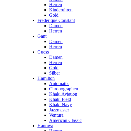
Herren
Kinderuhren
Gold
Frederique Constant
Damen
Herren
Gant
Damen
Herren
Guess
Damen
Herren
Gold
Silber
Hamilton
Automatik
Chronographen
Khaki Aviation
Khaki Field
Khaki Navy
Jazzmaster
Ventura
American Classic
Hanowa
Herren