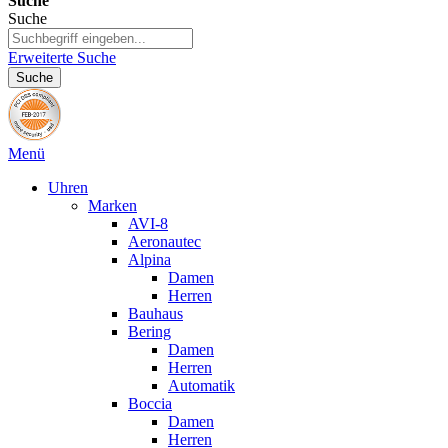
Suche
Suche
Erweiterte Suche
Suche
Menü
Uhren
Marken
AVI-8
Aeronautec
Alpina
Damen
Herren
Bauhaus
Bering
Damen
Herren
Automatik
Boccia
Damen
Herren