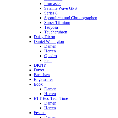
Promaster
Satellite Wave GPS
Series 8
Sportuhren und Chronographen
Super-Titanium
Tsuyosa
Taucheruhren
Daisy Dixon
Daniel Wellington
Damen
Herren
Quadro
Petit
DKNY
Duxot
Earnshaw
Engelsrufer
Edox
Damen
Herren
ETT Eco Tech Time
Damen
Herren
Festina
Damen