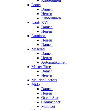
Kinderuhren
Lorus
Damen
Herren
Kinderuhren
Louis XVI
Damen
Herren
Luminox
Herren
Damen
Maserati
Damen
Herren
Automatikuhren
Master Time
Damen
Herren
Maurice Lacroix
Mido
Damen
Herren
Ocean Star
Commander
Multifort