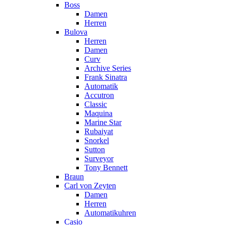
Boss
Damen
Herren
Bulova
Herren
Damen
Curv
Archive Series
Frank Sinatra
Automatik
Accutron
Classic
Maquina
Marine Star
Rubaiyat
Snorkel
Sutton
Surveyor
Tony Bennett
Braun
Carl von Zeyten
Damen
Herren
Automatikuhren
Casio