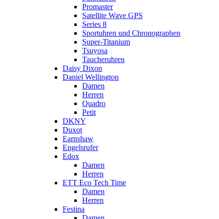
Promaster
Satellite Wave GPS
Series 8
Sportuhren und Chronographen
Super-Titanium
Tsuyosa
Taucheruhren
Daisy Dixon
Daniel Wellington
Damen
Herren
Quadro
Petit
DKNY
Duxot
Earnshaw
Engelsrufer
Edox
Damen
Herren
ETT Eco Tech Time
Damen
Herren
Festina
Damen