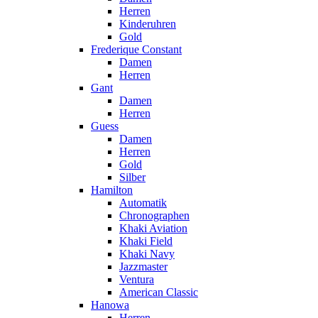
Herren
Kinderuhren
Gold
Frederique Constant
Damen
Herren
Gant
Damen
Herren
Guess
Damen
Herren
Gold
Silber
Hamilton
Automatik
Chronographen
Khaki Aviation
Khaki Field
Khaki Navy
Jazzmaster
Ventura
American Classic
Hanowa
Herren