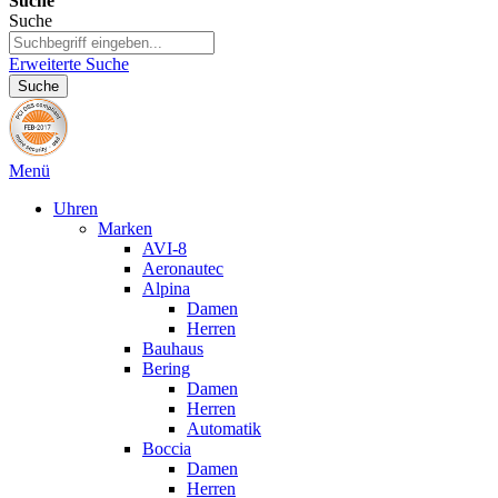
Suche
Suche
Erweiterte Suche
Suche
Menü
Uhren
Marken
AVI-8
Aeronautec
Alpina
Damen
Herren
Bauhaus
Bering
Damen
Herren
Automatik
Boccia
Damen
Herren