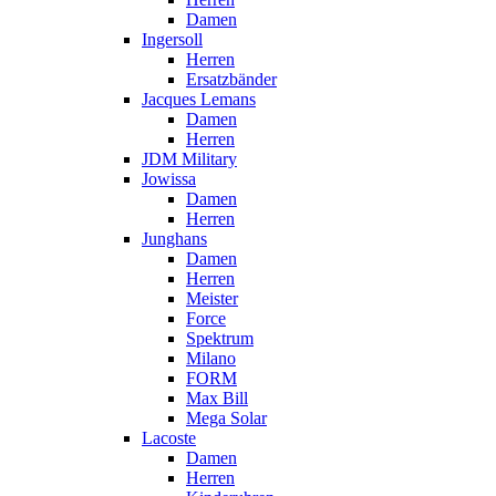
Damen
Ingersoll
Herren
Ersatzbänder
Jacques Lemans
Damen
Herren
JDM Military
Jowissa
Damen
Herren
Junghans
Damen
Herren
Meister
Force
Spektrum
Milano
FORM
Max Bill
Mega Solar
Lacoste
Damen
Herren