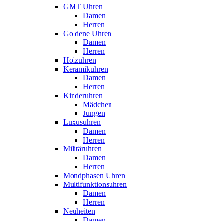
GMT Uhren
Damen
Herren
Goldene Uhren
Damen
Herren
Holzuhren
Keramikuhren
Damen
Herren
Kinderuhren
Mädchen
Jungen
Luxusuhren
Damen
Herren
Militäruhren
Damen
Herren
Mondphasen Uhren
Multifunktionsuhren
Damen
Herren
Neuheiten
Damen