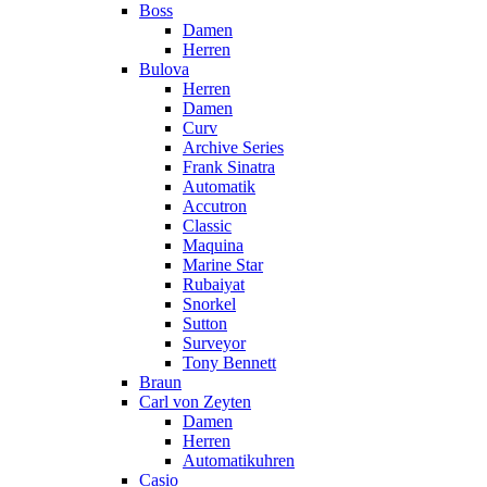
Boss
Damen
Herren
Bulova
Herren
Damen
Curv
Archive Series
Frank Sinatra
Automatik
Accutron
Classic
Maquina
Marine Star
Rubaiyat
Snorkel
Sutton
Surveyor
Tony Bennett
Braun
Carl von Zeyten
Damen
Herren
Automatikuhren
Casio