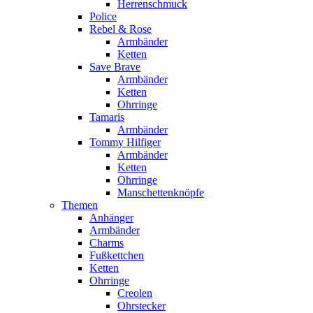
Herrenschmuck
Police
Rebel & Rose
Armbänder
Ketten
Save Brave
Armbänder
Ketten
Ohrringe
Tamaris
Armbänder
Tommy Hilfiger
Armbänder
Ketten
Ohrringe
Manschettenknöpfe
Themen
Anhänger
Armbänder
Charms
Fußkettchen
Ketten
Ohrringe
Creolen
Ohrstecker