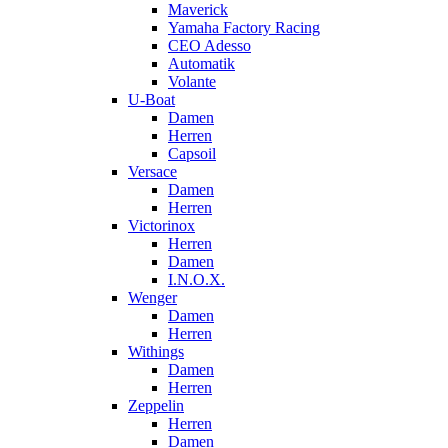
Maverick
Yamaha Factory Racing
CEO Adesso
Automatik
Volante
U-Boat
Damen
Herren
Capsoil
Versace
Damen
Herren
Victorinox
Herren
Damen
I.N.O.X.
Wenger
Damen
Herren
Withings
Damen
Herren
Zeppelin
Herren
Damen