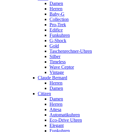
Damen
Herren
Baby-G
Collection
Pro-Trek
Edifice
Funkuhren
G-Shock
Gold
Taschenrechner-Uhren
Silber
Timeless
Wave Ceptor
Vintage
Claude Bernard
Herren
Damen
Citizen
Damen
Herren
Attesa
Automatikuhren
Eco-Drive Uhren
Elegant
Funkuhren