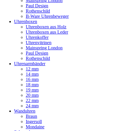
Mainspring London
Paul Design
Rothenschild
B-Ware Uhrenbeweger
Uhrenboxen
Uhrenboxen aus Holz
Uhrenboxen aus Leder
Uhrenkoffer
Uhrenvitrinen
Mainspring London
Paul Design
Rothenschild
Uhrenarmbänder
12 mm
14 mm
16 mm
18 mm
19 mm
20 mm
22 mm
24 mm
Wanduhren
Braun
Ingersoll
Mondaine