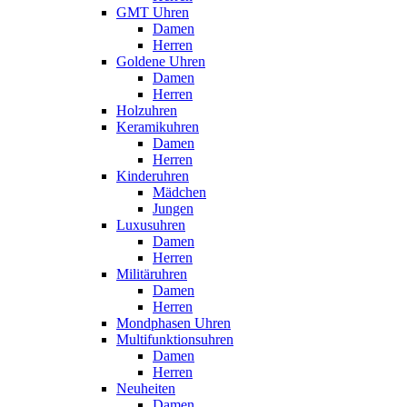
GMT Uhren
Damen
Herren
Goldene Uhren
Damen
Herren
Holzuhren
Keramikuhren
Damen
Herren
Kinderuhren
Mädchen
Jungen
Luxusuhren
Damen
Herren
Militäruhren
Damen
Herren
Mondphasen Uhren
Multifunktionsuhren
Damen
Herren
Neuheiten
Damen