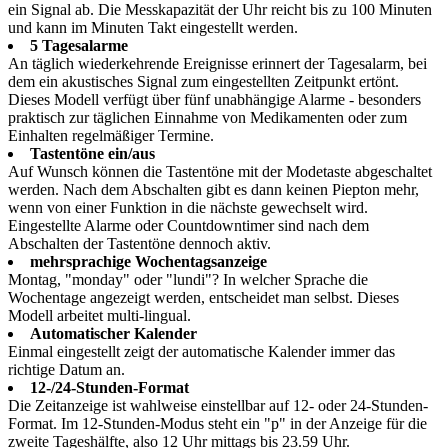
ein Signal ab. Die Messkapazität der Uhr reicht bis zu 100 Minuten
und kann im Minuten Takt eingestellt werden.
5 Tagesalarme
An täglich wiederkehrende Ereignisse erinnert der Tagesalarm, bei
dem ein akustisches Signal zum eingestellten Zeitpunkt ertönt.
Dieses Modell verfügt über fünf unabhängige Alarme - besonders
praktisch zur täglichen Einnahme von Medikamenten oder zum
Einhalten regelmäßiger Termine.
Tastentöne ein/aus
Auf Wunsch können die Tastentöne mit der Modetaste abgeschaltet
werden. Nach dem Abschalten gibt es dann keinen Piepton mehr,
wenn von einer Funktion in die nächste gewechselt wird.
Eingestellte Alarme oder Countdowntimer sind nach dem
Abschalten der Tastentöne dennoch aktiv.
mehrsprachige Wochentagsanzeige
Montag, "monday" oder "lundi"? In welcher Sprache die
Wochentage angezeigt werden, entscheidet man selbst. Dieses
Modell arbeitet multi-lingual.
Automatischer Kalender
Einmal eingestellt zeigt der automatische Kalender immer das
richtige Datum an.
12-/24-Stunden-Format
Die Zeitanzeige ist wahlweise einstellbar auf 12- oder 24-Stunden-
Format. Im 12-Stunden-Modus steht ein "p" in der Anzeige für die
zweite Tageshälfte, also 12 Uhr mittags bis 23.59 Uhr.