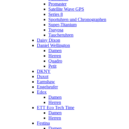
Promaster
Satellite Wave GPS
Series 8
Sportuhren und Chronographen
Super-Titanium
Tsuyosa
Taucheruhren
Daisy Dixon
Daniel Wellington
Damen
Herren
Quadro
Petit
DKNY
Duxot
Earnshaw
Engelsrufer
Edox
Damen
Herren
ETT Eco Tech Time
Damen
Herren
Festina
Damen