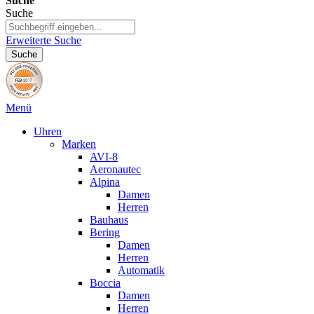
Suche
Suche
Erweiterte Suche
Suche
Menü
Uhren
Marken
AVI-8
Aeronautec
Alpina
Damen
Herren
Bauhaus
Bering
Damen
Herren
Automatik
Boccia
Damen
Herren