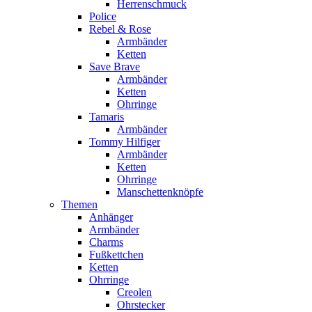
Herrenschmuck
Police
Rebel & Rose
Armbänder
Ketten
Save Brave
Armbänder
Ketten
Ohrringe
Tamaris
Armbänder
Tommy Hilfiger
Armbänder
Ketten
Ohrringe
Manschettenknöpfe
Themen
Anhänger
Armbänder
Charms
Fußkettchen
Ketten
Ohrringe
Creolen
Ohrstecker