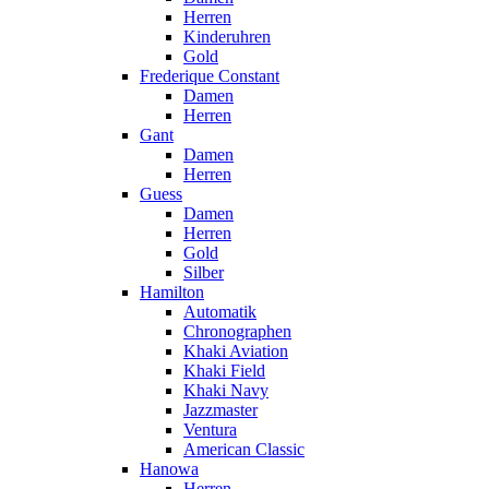
Herren
Kinderuhren
Gold
Frederique Constant
Damen
Herren
Gant
Damen
Herren
Guess
Damen
Herren
Gold
Silber
Hamilton
Automatik
Chronographen
Khaki Aviation
Khaki Field
Khaki Navy
Jazzmaster
Ventura
American Classic
Hanowa
Herren