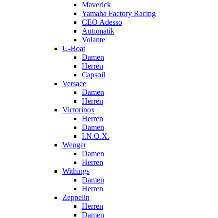
Maverick
Yamaha Factory Racing
CEO Adesso
Automatik
Volante
U-Boat
Damen
Herren
Capsoil
Versace
Damen
Herren
Victorinox
Herren
Damen
I.N.O.X.
Wenger
Damen
Herren
Withings
Damen
Herren
Zeppelin
Herren
Damen