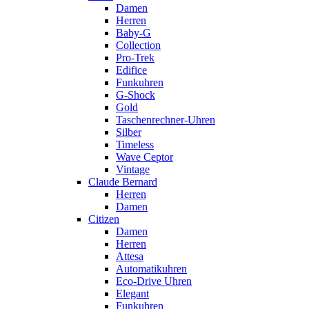
Damen
Herren
Baby-G
Collection
Pro-Trek
Edifice
Funkuhren
G-Shock
Gold
Taschenrechner-Uhren
Silber
Timeless
Wave Ceptor
Vintage
Claude Bernard
Herren
Damen
Citizen
Damen
Herren
Attesa
Automatikuhren
Eco-Drive Uhren
Elegant
Funkuhren