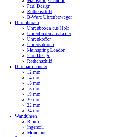
Mainspring London
Paul Design
Rothenschild
B-Ware Uhrenbeweger
Uhrenboxen
Uhrenboxen aus Holz
Uhrenboxen aus Leder
Uhrenkoffer
Uhrenvitrinen
Mainspring London
Paul Design
Rothenschild
Uhrenarmbänder
12 mm
14 mm
16 mm
18 mm
19 mm
20 mm
22 mm
24 mm
Wanduhren
Braun
Ingersoll
Mondaine