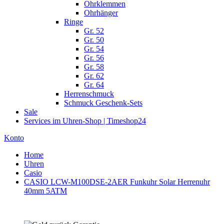
Ohrklemmen
Ohrhänger
Ringe
Gr. 52
Gr. 50
Gr. 54
Gr. 56
Gr. 58
Gr. 62
Gr. 64
Herrenschmuck
Schmuck Geschenk-Sets
Sale
Services im Uhren-Shop | Timeshop24
Konto
Home
Uhren
Casio
CASIO LCW-M100DSE-2AER Funkuhr Solar Herrenuhr
40mm 5ATM