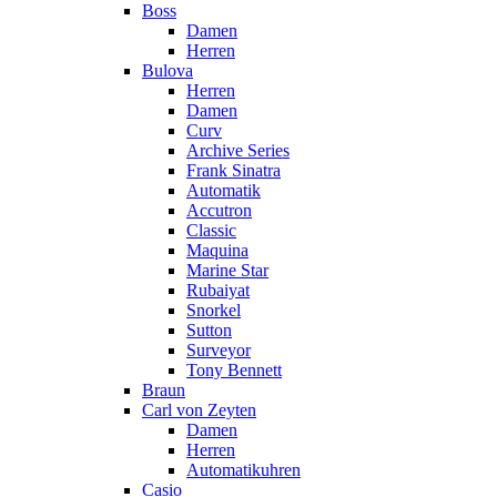
Boss
Damen
Herren
Bulova
Herren
Damen
Curv
Archive Series
Frank Sinatra
Automatik
Accutron
Classic
Maquina
Marine Star
Rubaiyat
Snorkel
Sutton
Surveyor
Tony Bennett
Braun
Carl von Zeyten
Damen
Herren
Automatikuhren
Casio