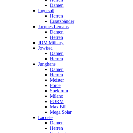
Damen
Ingersoll
Herren
Ersatzbänder
Jacques Lemans
Damen
Herren
JDM Military
Jowissa
Damen
Herren
Junghans
Damen
Herren
Meister
Force
Spektrum
Milano
FORM
Max Bill
Mega Solar
Lacoste
Damen
Herren