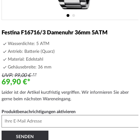
Zum
Anfang
Festina F16716/3 Damenuhr 36mm 5ATM
der
Bildergalerie
Wasserdichte: 5 ATM
springen
Antrieb: Batterie (Quarz)
Material: Edelstahl
Gehäusebreite: 36 mm
UVP
99,00 €
69,90 €
Leider ist der Artikel kurzfristig vergriffen. Wir informieren Sie aber
gerne beim nächsten Wareneingang.
Produktbenachrichtigungen aktivieren
SENDEN