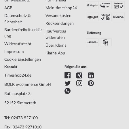
Umweltschutz
Für Händler
Hersteller Artikel-Nr.
F16716/3
AGB
Mein timeshop24
Style
Modisch, Feminin
Datenschutz &
Versandkosten
Artikel-Gewicht
0.09
Sicherheit
Rücksendungen
Barrierefreiheitserklär
Kaufvertrag
Lieferung
ung
Anzeige
Analog
widerrufen
Antrieb
Batterie (Quarz)
Widerrufsrecht
Über Klarna
Uhrwerk
6P29, Miyota
Impressum
Klarna App
Bezeichnung
Cookie Einstellungen
Funktionen
24-Stunden, Datum, Minute, Sekunde,
Kontakt
Folgen Sie uns
Stunde, Wochentag
Timeshop24.de
BOLK e-commerce GmbH
Gehäuse Material
Edelstahl
Gehäusebreite
36
Rathausplatz 3
Gehäusedicke
9
52152 Simmerath
Gehäuse Form
Rund
Wasserdichte
5
Tel: 02473 927100
Gehäuse Farbe
Silber
Oberfläche
Poliert
Fax: 02473 9271010