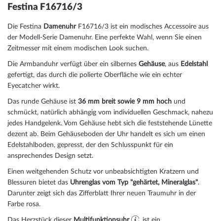
Festina F16716/3
Die Festina
Damenuhr
F16716/3 ist ein modisches Accessoire aus
der Modell-Serie Damenuhr. Eine perfekte Wahl, wenn Sie einen
Zeitmesser mit einem modischen Look suchen.
Die Armbanduhr verfügt über ein silbernes
Gehäuse
, aus
Edelstahl
gefertigt, das durch die
poliert
e Oberfläche wie ein echter
Eyecatcher wirkt.
Das
rund
e Gehäuse ist
36 mm breit
sowie 9 mm hoch
und
schmückt, natürlich abhängig vom individuellen Geschmack, nahezu
jedes Handgelenk. Vom Gehäuse hebt sich die
feststehend
e Lünette
dezent ab. Beim Gehäuseboden der Uhr handelt es sich um einen
Edelstahlboden, gepresst, der den Schlusspunkt für ein
ansprechendes Design setzt.
Einen weitgehenden Schutz vor unbeabsichtigten Kratzern und
Blessuren bietet das
Uhrenglas vom Typ "gehärtet, Mineralglas"
.
Darunter zeigt sich das Zifferblatt Ihrer neuen Traumuhr in der
Farbe
rosa
.
Das Herzstück dieser
Multifunktionsuhr
ist ein