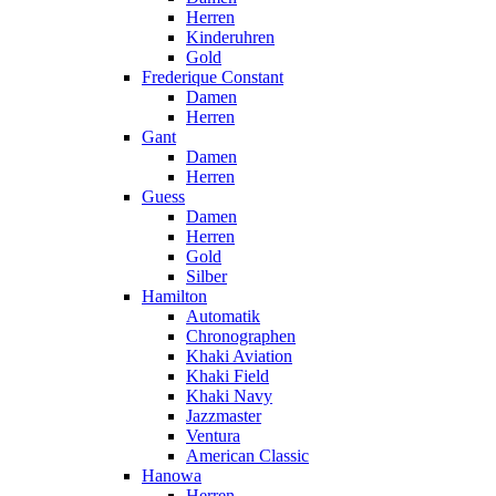
Herren
Kinderuhren
Gold
Frederique Constant
Damen
Herren
Gant
Damen
Herren
Guess
Damen
Herren
Gold
Silber
Hamilton
Automatik
Chronographen
Khaki Aviation
Khaki Field
Khaki Navy
Jazzmaster
Ventura
American Classic
Hanowa
Herren