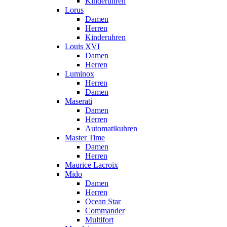
Kinderuhren
Lorus
Damen
Herren
Kinderuhren
Louis XVI
Damen
Herren
Luminox
Herren
Damen
Maserati
Damen
Herren
Automatikuhren
Master Time
Damen
Herren
Maurice Lacroix
Mido
Damen
Herren
Ocean Star
Commander
Multifort