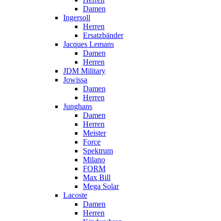
Damen
Ingersoll
Herren
Ersatzbänder
Jacques Lemans
Damen
Herren
JDM Military
Jowissa
Damen
Herren
Junghans
Damen
Herren
Meister
Force
Spektrum
Milano
FORM
Max Bill
Mega Solar
Lacoste
Damen
Herren