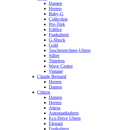
Damen
Herren
Baby-G
Collection
Pro-Trek
Edifice
Funkuhren
G-Shock
Gold
Taschenrechner-Uhren
Silber
Timeless
Wave Ceptor
Vintage
Claude Bernard
Herren
Damen
Citizen
Damen
Herren
Attesa
Automatikuhren
Eco-Drive Uhren
Elegant
Funkuhren