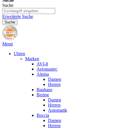
Suche
Suche
Erweiterte Suche
Suche
Menü
Uhren
Marken
AVI-8
Aeronautec
Alpina
Damen
Herren
Bauhaus
Bering
Damen
Herren
Automatik
Boccia
Damen
Herren