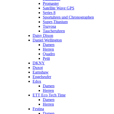
Promaster
Satellite Wave GPS
Series 8
Sportuhren und Chronographen
Super-Titanium
Tsuyosa
Taucheruhren
Daisy Dixon
Daniel Wellington
Damen
Herren
Quadro
Petit
DKNY
Duxot
Earnshaw
Engelsrufer
Edox
Damen
Herren
ETT Eco Tech Time
Damen
Herren
Festina
Damen