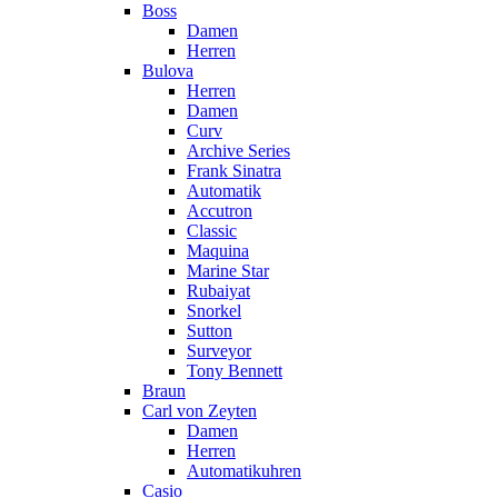
Boss
Damen
Herren
Bulova
Herren
Damen
Curv
Archive Series
Frank Sinatra
Automatik
Accutron
Classic
Maquina
Marine Star
Rubaiyat
Snorkel
Sutton
Surveyor
Tony Bennett
Braun
Carl von Zeyten
Damen
Herren
Automatikuhren
Casio