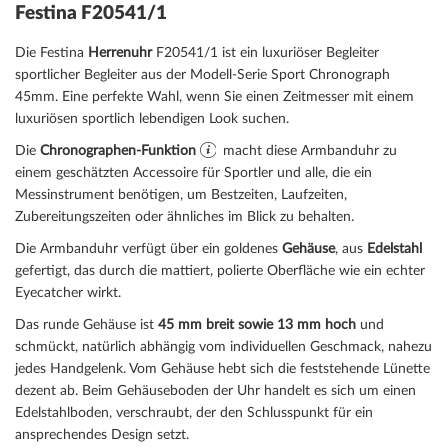
Festina F20541/1
Die Festina
Herrenuhr
F20541/1 ist ein luxuriöser Begleiter
sportlicher Begleiter aus der Modell-Serie Sport Chronograph
45mm. Eine perfekte Wahl, wenn Sie einen Zeitmesser mit einem
luxuriösen sportlich lebendigen Look suchen.
Die
Chronographen-Funktion
macht diese Armbanduhr zu
einem geschätzten Accessoire für Sportler und alle, die ein
Messinstrument benötigen, um Bestzeiten, Laufzeiten,
Zubereitungszeiten oder ähnliches im Blick zu behalten.
Die Armbanduhr verfügt über ein goldenes
Gehäuse
, aus
Edelstahl
gefertigt, das durch die
mattiert, poliert
e Oberfläche wie ein echter
Eyecatcher wirkt.
Das
rund
e Gehäuse ist
45 mm breit
sowie 13 mm hoch
und
schmückt, natürlich abhängig vom individuellen Geschmack, nahezu
jedes Handgelenk. Vom Gehäuse hebt sich die
feststehend
e Lünette
dezent ab. Beim Gehäuseboden der Uhr handelt es sich um einen
Edelstahlboden, verschraubt, der den Schlusspunkt für ein
ansprechendes Design setzt.