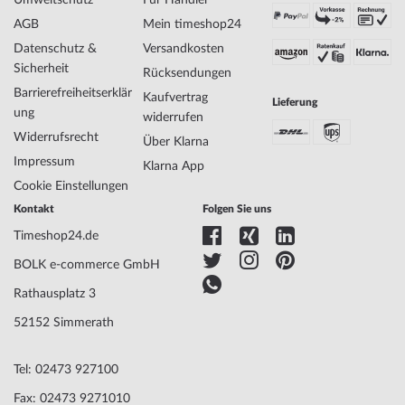
Umweltschutz
Für Händler
Spezifikationen:
AGB
Mein timeshop24
Name
Festina F20541/1 Sport Chronograph
Datenschutz &
Versandkosten
Herrenuhr 45mm 10ATM
Sicherheit
Rücksendungen
Hersteller Modellserie
Sport Chronograph 45mm
Barrierefreiheitserklär
Kaufvertrag
Lieferung
EAN Code
8430622770111
ung
widerrufen
Marke
Festina
Widerrufsrecht
Über Klarna
SKU
mid-34447
Impressum
Geschlecht
Herren
Klarna App
Hersteller Artikel-Nr.
F20541/1
Cookie Einstellungen
Style
Luxuriös, Sportlich
Kontakt
Folgen Sie uns
Artikel-Gewicht
0.17
Timeshop24.de
BOLK e-commerce GmbH
Anzeige
Analog
Rathausplatz 3
Antrieb
Batterie (Quarz)
Funktionen
24-Stunden, Chronograph, Datum, Minute,
52152 Simmerath
Sekunde, Stunde
Tel: 02473 927100
Fax: 02473 9271010
Gehäuse Material
Edelstahl