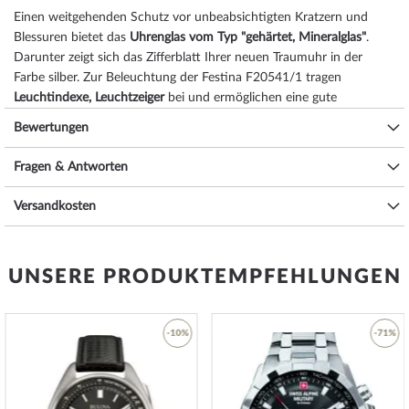
Einen weitgehenden Schutz vor unbeabsichtigten Kratzern und
Blessuren bietet das
Uhrenglas vom Typ "gehärtet, Mineralglas"
.
Darunter zeigt sich das Zifferblatt Ihrer neuen Traumuhr in der
Farbe
silber
. Zur Beleuchtung der Festina F20541/1 tragen
Leuchtindexe, Leuchtzeiger
bei und ermöglichen eine gute
Ablesbarkeit auch bei ungünstigen Lichtverhältnissen.
Bewertungen
Das Herzstück dieses Zeitmessers ist ein
Quarz Uhrwerk (mit Batterie)
Fragen & Antworten
, das, wie für Festina Uhren üblich,
eine präzise Zeitmessung garantiert und folgende Funktionen
Versandkosten
bereitstellt:
24-Stunden, Chronograph, Datum, Minute, Sekunde,
Stunde
.
Eine gute Alltagstauglichkeit sichert die Wasserdichtigkeit von
10
UNSERE PRODUKTEMPFEHLUNGEN
ATM (Prüfdruck)
, wie Sie der nachfolgenden Liste entnehmen
können:
3 ATM: Wasserspritzer während des Händewaschens sind ok.
-10%
-71%
5 ATM: Duschen & Baden ist mit dieser Uhr möglich. Schwimmen
oder Tauchen nicht.
10 ATM: Einem Schwimmbadbesuch ist die Uhr gewachsen,
Zur
Zur
Tauchgängen hingegen nicht.
iste
Wunschliste
Wunsch