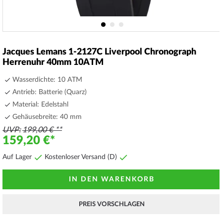
Zum
Anfang
Jacques Lemans 1-2127C Liverpool Chronograph
der
Herrenuhr 40mm 10ATM
Bildergalerie
springen
Wasserdichte: 10 ATM
Antrieb: Batterie (Quarz)
Material: Edelstahl
Gehäusebreite: 40 mm
UVP
199,00 €
159,20 €
Auf Lager
Kostenloser Versand (D)
IN DEN WARENKORB
PREIS VORSCHLAGEN