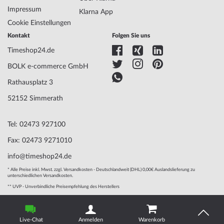
Marke
Jacques Lemans
Impressum
SKU
mid-31347
Klarna App
Geschlecht
Herren
Cookie Einstellungen
Hersteller Artikel-Nr.
1-2127C
Kontakt
Folgen Sie uns
Style
Sportlich
Timeshop24.de
Artikel-Gewicht
0.08
BOLK e-commerce GmbH
Rathausplatz 3
Anzeige
Analog
Antrieb
Batterie (Quarz)
52152 Simmerath
Funktionen
24-Stunden, Chronograph, Datum, Minute,
Sekunde, Stunde
Tel: 02473 927100
Fax: 02473 9271010
Gehäuse Material
Edelstahl
info@timeshop24.de
Gehäusebreite
40
* Alle Preise inkl. Mwst. zzgl. Versandkosten - Deutschlandweit (DHL) 0,00€ Auslandslieferung zu
Gehäusedicke
11
unterschiedlichen Versandkosten.
Gehäuse Form
Rund
** UVP - Unverbindliche Preisempfehlung des Herstellers
Wasserdichte
10
© 2004 - 2026, BOLK e-commerce GmbH | Technische Umsetzung
Gehäuse Farbe
Silber
durch
www.mediarox.de
Oberfläche
Mattiert, Poliert
Live-Chat
Anmelden
Warenkorb