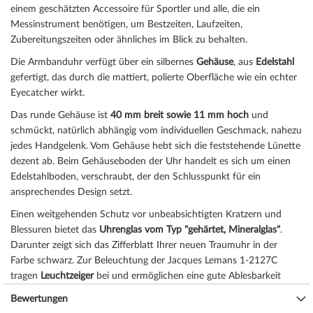
einem geschätzten Accessoire für Sportler und alle, die ein
Messinstrument benötigen, um Bestzeiten, Laufzeiten,
Zubereitungszeiten oder ähnliches im Blick zu behalten.
Die Armbanduhr verfügt über ein silbernes
Gehäuse
, aus
Edelstahl
gefertigt, das durch die
mattiert, poliert
e Oberfläche wie ein echter
Eyecatcher wirkt.
Das
rund
e Gehäuse ist
40 mm breit
sowie 11 mm hoch
und
schmückt, natürlich abhängig vom individuellen Geschmack, nahezu
jedes Handgelenk. Vom Gehäuse hebt sich die
feststehend
e Lünette
dezent ab. Beim Gehäuseboden der Uhr handelt es sich um einen
Edelstahlboden, verschraubt, der den Schlusspunkt für ein
ansprechendes Design setzt.
Einen weitgehenden Schutz vor unbeabsichtigten Kratzern und
Blessuren bietet das
Uhrenglas vom Typ "gehärtet, Mineralglas"
.
Darunter zeigt sich das Zifferblatt Ihrer neuen Traumuhr in der
Farbe
schwarz
. Zur Beleuchtung der Jacques Lemans 1-2127C
tragen
Leuchtzeiger
bei und ermöglichen eine gute Ablesbarkeit
auch bei ungünstigen Lichtverhältnissen.
Bewertungen