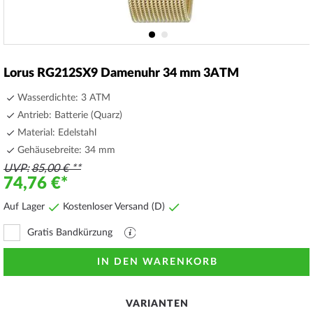
Zum
Anfang
Lorus RG212SX9 Damenuhr 34 mm 3ATM
der
Bildergalerie
Wasserdichte: 3 ATM
springen
Antrieb: Batterie (Quarz)
Material: Edelstahl
Gehäusebreite: 34 mm
UVP
85,00 €
74,76 €
Auf Lager
Kostenloser Versand (D)
Gratis Bandkürzung
PDF
Datei
mit
IN DEN WARENKORB
Erläuterungen
VARIANTEN