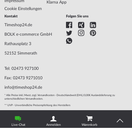
Impressum
Gehäusebreite
34
Klarna App
Gehäusedicke
8
Cookie Einstellungen
Gehäuse Form
Rund
Kontakt
Folgen Sie uns
Wasserdichte
3
Timeshop24.de
Gehäuse Farbe
Gold
Oberfläche
Poliert
BOLK e-commerce GmbH
Glas
gehärtet, Mineralglas
Rathausplatz 3
Lünette
Feststehend
Gehäuse Boden
Edelstahlboden, gepresst
52152 Simmerath
Zifferblatt Farbe
Gold
Tel: 02473 927100
Armband Material
Edelstahl
Fax: 02473 9271010
Armband Style
Mesh/Milanaise-Armband
info@timeshop24.de
Armband Farbe
Gold
* Alle Preise inkl. Mwst. zzgl. Versandkosten - Deutschlandweit (DHL) 0,00€ Auslandslieferung zu
Schließe
Klippschließe
unterschiedlichen Versandkosten.
Bandanstoßbreite
14
** UVP - Unverbindliche Preisempfehlung des Herstellers
Max.
200
© 2004 - 2026, BOLK e-commerce GmbH | Technische Umsetzung
Handgelenkumfang
durch
www.mediarox.de
Live-Chat
Anmelden
Warenkorb