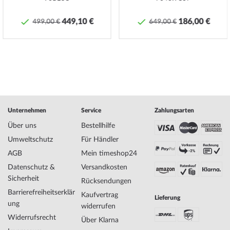
449,10 €
186,00 €
499,00 €
649,00 €
Spezifikationen:
Name
Lorus RG212SX9 Damenuhr 34 mm 3ATM
Hersteller Modellserie
Damenuhr 34 mm
EAN Code
4894138348563
Marke
Lorus
SKU
mid-28550
Geschlecht
Damen
Hersteller Artikel-Nr.
RG212SX9
Unternehmen
Service
Zahlungsarten
Style
Luxuriös, Modern, Feminin
Über uns
Bestellhilfe
Artikel-Gewicht
0.05
Umweltschutz
Für Händler
AGB
Mein timeshop24
Anzeige
Analog
Datenschutz &
Versandkosten
Antrieb
Batterie (Quarz)
Sicherheit
Rücksendungen
Funktionen
Minute, Sekunde, Stunde
Barrierefreiheitserklär
Kaufvertrag
Lieferung
ung
widerrufen
Widerrufsrecht
Über Klarna
Gehäuse Material
Edelstahl