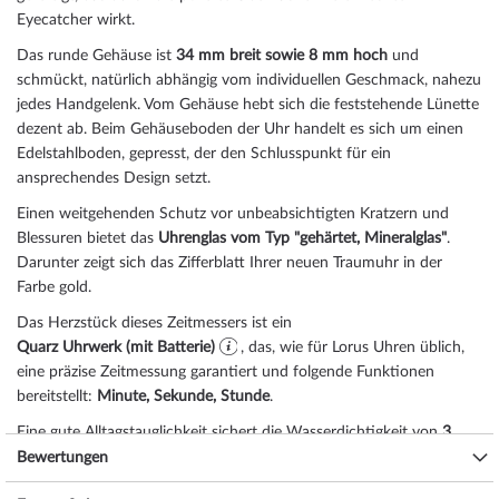
Eyecatcher wirkt.
Das
rund
e Gehäuse ist
34 mm breit
sowie 8 mm hoch
und
schmückt, natürlich abhängig vom individuellen Geschmack, nahezu
jedes Handgelenk. Vom Gehäuse hebt sich die
feststehend
e Lünette
dezent ab. Beim Gehäuseboden der Uhr handelt es sich um einen
Edelstahlboden, gepresst, der den Schlusspunkt für ein
ansprechendes Design setzt.
Einen weitgehenden Schutz vor unbeabsichtigten Kratzern und
Blessuren bietet das
Uhrenglas vom Typ "gehärtet, Mineralglas"
.
Darunter zeigt sich das Zifferblatt Ihrer neuen Traumuhr in der
Farbe
gold
.
Das Herzstück dieses Zeitmessers ist ein
Quarz Uhrwerk (mit Batterie)
, das, wie für Lorus Uhren üblich,
eine präzise Zeitmessung garantiert und folgende Funktionen
bereitstellt:
Minute, Sekunde, Stunde
.
Eine gute Alltagstauglichkeit sichert die Wasserdichtigkeit von
3
ATM (Prüfdruck)
, wie Sie der nachfolgenden Liste entnehmen
Bewertungen
können: