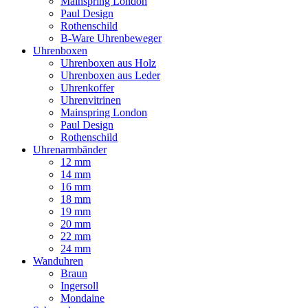
Mainspring London
Paul Design
Rothenschild
B-Ware Uhrenbeweger
Uhrenboxen
Uhrenboxen aus Holz
Uhrenboxen aus Leder
Uhrenkoffer
Uhrenvitrinen
Mainspring London
Paul Design
Rothenschild
Uhrenarmbänder
12 mm
14 mm
16 mm
18 mm
19 mm
20 mm
22 mm
24 mm
Wanduhren
Braun
Ingersoll
Mondaine