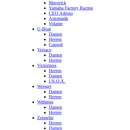
Maverick
Yamaha Factory Racing
CEO Adesso
Automatik
Volante
U-Boat
Damen
Herren
Capsoil
Versace
Damen
Herren
Victorinox
Herren
Damen
I.N.O.X.
Wenger
Damen
Herren
Withings
Damen
Herren
Zeppelin
Herren
Damen