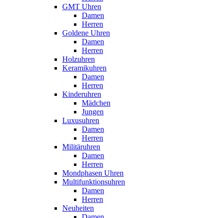
GMT Uhren
Damen
Herren
Goldene Uhren
Damen
Herren
Holzuhren
Keramikuhren
Damen
Herren
Kinderuhren
Mädchen
Jungen
Luxusuhren
Damen
Herren
Militäruhren
Damen
Herren
Mondphasen Uhren
Multifunktionsuhren
Damen
Herren
Neuheiten
Damen