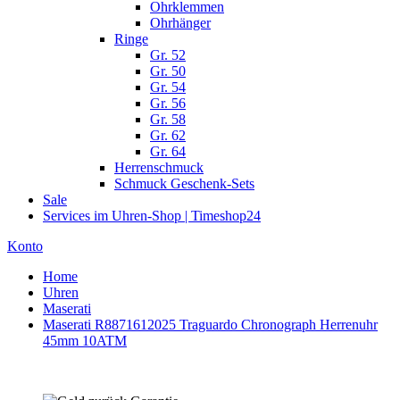
Ohrklemmen
Ohrhänger
Ringe
Gr. 52
Gr. 50
Gr. 54
Gr. 56
Gr. 58
Gr. 62
Gr. 64
Herrenschmuck
Schmuck Geschenk-Sets
Sale
Services im Uhren-Shop | Timeshop24
Konto
Home
Uhren
Maserati
Maserati R8871612025 Traguardo Chronograph Herrenuhr
45mm 10ATM