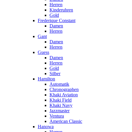
Herren
Kinderuhren
Gold
Frederique Constant
Damen
Herren
Gant
Damen
Herren
Guess
Damen
Herren
Gold
Silber
Hamilton
Automatik
Chronographen
Khaki Aviation
Khaki Field
Khaki Navy
Jazzmaster
Ventura
American Classic
Hanowa
Herren