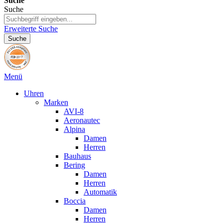
Suche
Suche
Erweiterte Suche
Suche
Menü
Uhren
Marken
AVI-8
Aeronautec
Alpina
Damen
Herren
Bauhaus
Bering
Damen
Herren
Automatik
Boccia
Damen
Herren