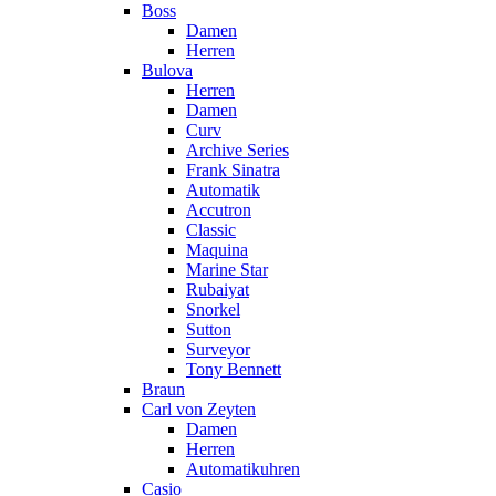
Boss
Damen
Herren
Bulova
Herren
Damen
Curv
Archive Series
Frank Sinatra
Automatik
Accutron
Classic
Maquina
Marine Star
Rubaiyat
Snorkel
Sutton
Surveyor
Tony Bennett
Braun
Carl von Zeyten
Damen
Herren
Automatikuhren
Casio