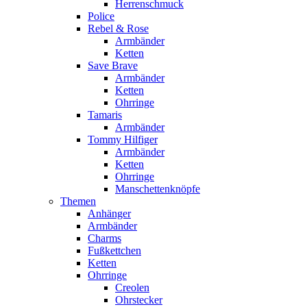
Herrenschmuck
Police
Rebel & Rose
Armbänder
Ketten
Save Brave
Armbänder
Ketten
Ohrringe
Tamaris
Armbänder
Tommy Hilfiger
Armbänder
Ketten
Ohrringe
Manschettenknöpfe
Themen
Anhänger
Armbänder
Charms
Fußkettchen
Ketten
Ohrringe
Creolen
Ohrstecker