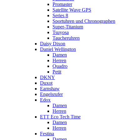
Promaster
Satellite Wave GPS
Series 8
Sportuhren und Chronographen
Super-Titanium
Tsuyosa
Taucheruhren
Daisy Dixon
Daniel Wellington
Damen
Herren
Quadro
Petit
DKNY
Duxot
Earnshaw
Engelsrufer
Edox
Damen
Herren
ETT Eco Tech Time
Damen
Herren
Festina
Damen