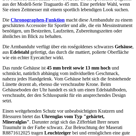
aus der Modell-Serie Traguardo 45 mm. Eine perfekte Wahl, wenn
Sie einen Zeitmesser mit einem sportlich lebendigen Look suchen.
Die
Chronographen-Funktion
macht diese Armbanduhr zu einem
geschätzten Accessoire für Sportler und alle, die ein Messinstrument
benötigen, um Bestzeiten, Laufzeiten, Zubereitungszeiten oder
ähnliches im Blick zu behalten.
Die Armbanduhr verfügt über ein roségoldenes schwarzes
Gehäuse
,
aus
Edelstahl
gefertigt, das durch die
mattiert, poliert
e Oberfläche
wie ein echter Eyecatcher wirkt.
Das
rund
e Gehäuse ist
45 mm breit
sowie 13 mm hoch
und
schmückt, natürlich abhängig vom individuellen Geschmack,
nahezu jedes Handgelenk. Vom Gehäuse hebt sich die
feststehend
e
Lünette dezent ab, ebenso die
verschraubt
e Krone. Beim
Gehäuseboden der Uhr handelt es sich um einen Edelstahlboden,
verschraubt, der den Schlusspunkt für ein ansprechendes Design
setzt.
Einen weitgehenden Schutz vor unbeabsichtigten Kratzern und
Blessuren bietet das
Uhrenglas vom Typ "gehärtet,
Mineralglas"
. Darunter zeigt sich das Zifferblatt Ihrer neuen
Traumuhr in der Farbe
schwarz
. Zur Beleuchtung der Maserati
R8871612025 tragen
Leuchtzeiger
bei und ermöglichen eine gute