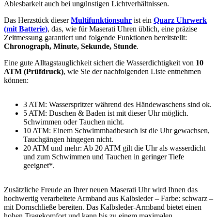
Ablesbarkeit auch bei ungünstigen Lichtverhältnissen.
Das Herzstück dieser
Multifunktionsuhr
ist ein
Quarz Uhrwerk
(mit Batterie)
, das, wie für Maserati Uhren üblich, eine präzise
Zeitmessung garantiert und folgende Funktionen bereitstellt:
Chronograph, Minute, Sekunde, Stunde
.
Eine gute Alltagstauglichkeit sichert die Wasserdichtigkeit von
10
ATM (Prüfdruck)
, wie Sie der nachfolgenden Liste entnehmen
können:
3 ATM: Wasserspritzer während des Händewaschens sind ok.
5 ATM: Duschen & Baden ist mit dieser Uhr möglich.
Schwimmen oder Tauchen nicht.
10 ATM: Einem Schwimmbadbesuch ist die Uhr gewachsen,
Tauchgängen hingegen nicht.
20 ATM und mehr: Ab 20 ATM gilt die Uhr als wasserdicht
und zum Schwimmen und Tauchen in geringer Tiefe
geeignet*.
Zusätzliche Freude an Ihrer neuen Maserati Uhr wird Ihnen das
hochwertig verarbeitete Armband aus Kalbsleder – Farbe:
schwarz
–
mit Dornschließe bereiten. Das Kalbsleder-Armband bietet einen
hohen Tragekomfort und kann bis zu einem maximalen