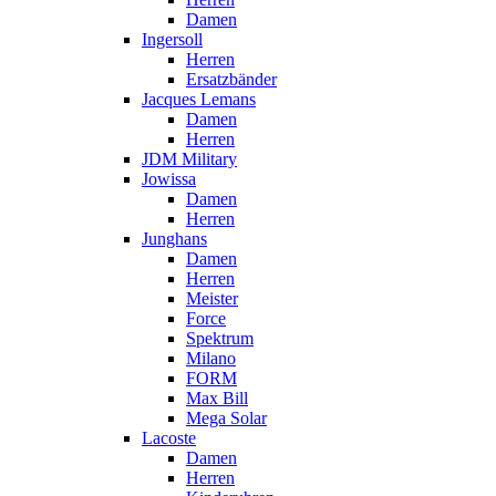
Damen
Ingersoll
Herren
Ersatzbänder
Jacques Lemans
Damen
Herren
JDM Military
Jowissa
Damen
Herren
Junghans
Damen
Herren
Meister
Force
Spektrum
Milano
FORM
Max Bill
Mega Solar
Lacoste
Damen
Herren