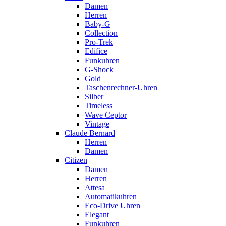
Damen
Herren
Baby-G
Collection
Pro-Trek
Edifice
Funkuhren
G-Shock
Gold
Taschenrechner-Uhren
Silber
Timeless
Wave Ceptor
Vintage
Claude Bernard
Herren
Damen
Citizen
Damen
Herren
Attesa
Automatikuhren
Eco-Drive Uhren
Elegant
Funkuhren