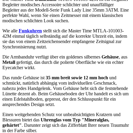
Begleiter modisches Accessoire schlichter und unauffälliger
Begleiter aus der Modell-Serie Funk Lady Line 35mm 3ATM. Eine
perfekte Wahl, wenn Sie einen Zeitmesser mit einem klassischen
modischen schlichten Look suchen.
Wie alle
Funkuhren
stellt sich die Master Time MTLA-101003-
42M einmal täglich selbständig auf die korrekte Uhrzeit ein, indem
sie das von einem Zeitzeichensender empfangene Zeitsignal zur
Synchronisierung nutzt.
Die Armbanduhr verfügt über ein goldenes silbernes
Gehäuse
, aus
Metall
gefertigt, das durch die
poliert
e Oberfläche wie ein echter
Eyecatcher wirkt.
Das
rund
e Gehäuse ist
35 mm breit
sowie 12 mm hoch
und
schmückt, natürlich abhängig vom individuellen Geschmack,
nahezu jedes Handgelenk. Vom Gehäuse hebt sich die
feststehend
e
Lünette dezent ab. Beim Gehäuseboden der Uhr handelt es sich um
einen Edelstahlboden, gepresst, der den Schlusspunkt für ein
ansprechendes Design setzt.
Einen weitgehenden Schutz vor unbeabsichtigten Kratzern und
Blessuren bietet das
Uhrenglas vom Typ "Mineralglas,
gehärtet"
. Darunter zeigt sich das Zifferblatt Ihrer neuen Traumuhr
in der Farbe
silber
.