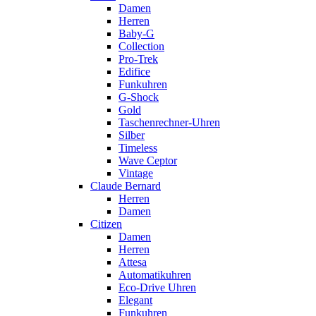
Damen
Herren
Baby-G
Collection
Pro-Trek
Edifice
Funkuhren
G-Shock
Gold
Taschenrechner-Uhren
Silber
Timeless
Wave Ceptor
Vintage
Claude Bernard
Herren
Damen
Citizen
Damen
Herren
Attesa
Automatikuhren
Eco-Drive Uhren
Elegant
Funkuhren