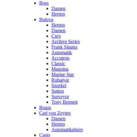
Boss
Damen
Herren
Bulova
Herren
Damen
Curv
Archive Series
Frank Sinatra
Automatik
Accutron
Classic
Maquina
Marine Star
Rubaiyat
Snorkel
Sutton
Surveyor
Tony Bennett
Braun
Carl von Zeyten
Damen
Herren
Automatikuhren
Casio