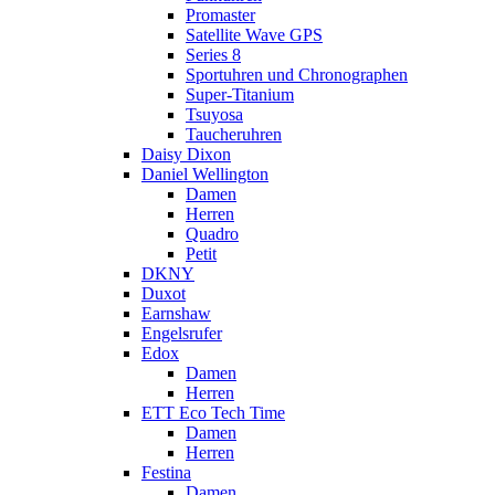
Promaster
Satellite Wave GPS
Series 8
Sportuhren und Chronographen
Super-Titanium
Tsuyosa
Taucheruhren
Daisy Dixon
Daniel Wellington
Damen
Herren
Quadro
Petit
DKNY
Duxot
Earnshaw
Engelsrufer
Edox
Damen
Herren
ETT Eco Tech Time
Damen
Herren
Festina
Damen