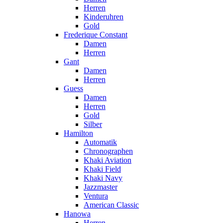
Herren
Kinderuhren
Gold
Frederique Constant
Damen
Herren
Gant
Damen
Herren
Guess
Damen
Herren
Gold
Silber
Hamilton
Automatik
Chronographen
Khaki Aviation
Khaki Field
Khaki Navy
Jazzmaster
Ventura
American Classic
Hanowa
Herren