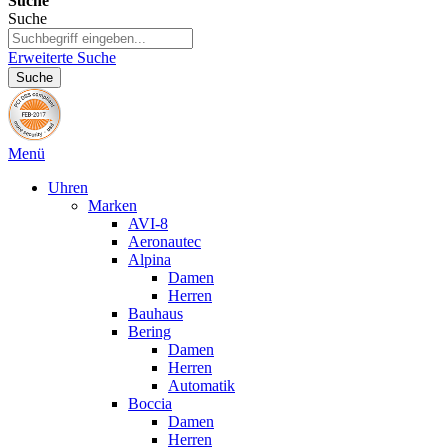
Suche
Suche
Erweiterte Suche
Suche
Menü
Uhren
Marken
AVI-8
Aeronautec
Alpina
Damen
Herren
Bauhaus
Bering
Damen
Herren
Automatik
Boccia
Damen
Herren