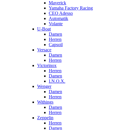
Maverick
Yamaha Factory Racing
CEO Adesso
Automatik
Volante
U-Boat
Damen
Herren
Capsoil
Versace
Damen
Herren
Victorinox
Herren
Damen
I.N.O.X.
Wenger
Damen
Herren
Withings
Damen
Herren
Zeppelin
Herren
Damen