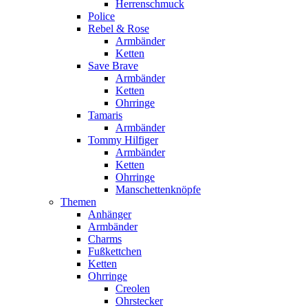
Herrenschmuck
Police
Rebel & Rose
Armbänder
Ketten
Save Brave
Armbänder
Ketten
Ohrringe
Tamaris
Armbänder
Tommy Hilfiger
Armbänder
Ketten
Ohrringe
Manschettenknöpfe
Themen
Anhänger
Armbänder
Charms
Fußkettchen
Ketten
Ohrringe
Creolen
Ohrstecker