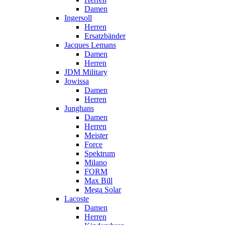
Damen
Ingersoll
Herren
Ersatzbänder
Jacques Lemans
Damen
Herren
JDM Military
Jowissa
Damen
Herren
Junghans
Damen
Herren
Meister
Force
Spektrum
Milano
FORM
Max Bill
Mega Solar
Lacoste
Damen
Herren