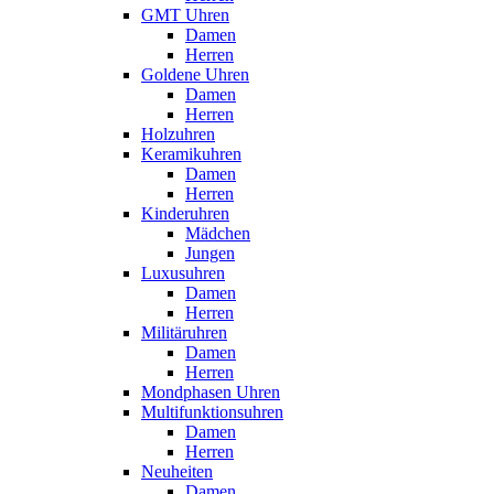
GMT Uhren
Damen
Herren
Goldene Uhren
Damen
Herren
Holzuhren
Keramikuhren
Damen
Herren
Kinderuhren
Mädchen
Jungen
Luxusuhren
Damen
Herren
Militäruhren
Damen
Herren
Mondphasen Uhren
Multifunktionsuhren
Damen
Herren
Neuheiten
Damen