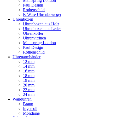
Mainspring London
Paul Design
Rothenschild
B-Ware Uhrenbeweger
Uhrenboxen
Uhrenboxen aus Holz
Uhrenboxen aus Leder
Uhrenkoffer
Uhrenvitrinen
Mainspring London
Paul Design
Rothenschild
Uhrenarmbänder
12 mm
14 mm
16 mm
18 mm
19 mm
20 mm
22 mm
24 mm
Wanduhren
Braun
Ingersoll
Mondaine