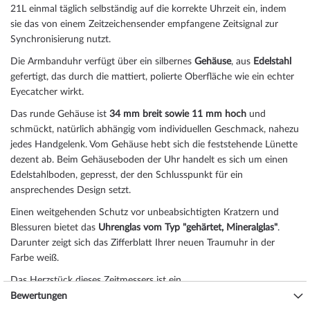
21L einmal täglich selbständig auf die korrekte Uhrzeit ein, indem
sie das von einem Zeitzeichensender empfangene Zeitsignal zur
Synchronisierung nutzt.
Die Armbanduhr verfügt über ein silbernes
Gehäuse
, aus
Edelstahl
gefertigt, das durch die
mattiert, poliert
e Oberfläche wie ein echter
Eyecatcher wirkt.
Das
rund
e Gehäuse ist
34 mm breit
sowie 11 mm hoch
und
schmückt, natürlich abhängig vom individuellen Geschmack, nahezu
jedes Handgelenk. Vom Gehäuse hebt sich die
feststehend
e Lünette
dezent ab. Beim Gehäuseboden der Uhr handelt es sich um einen
Edelstahlboden, gepresst, der den Schlusspunkt für ein
ansprechendes Design setzt.
Einen weitgehenden Schutz vor unbeabsichtigten Kratzern und
Blessuren bietet das
Uhrenglas vom Typ "gehärtet, Mineralglas"
.
Darunter zeigt sich das Zifferblatt Ihrer neuen Traumuhr in der
Farbe
weiß
.
Das Herzstück dieses Zeitmessers ist ein
Quarz Uhrwerk (mit Batterie)
, das, wie für Master Time Uhren
Bewertungen