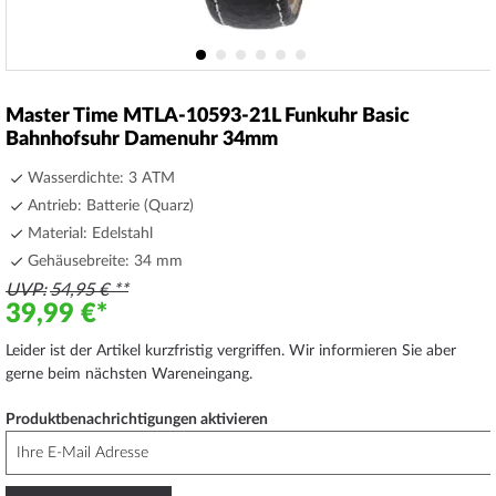
Zum
Anfang
Master Time MTLA-10593-21L Funkuhr Basic
der
Bahnhofsuhr Damenuhr 34mm
Bildergalerie
springen
Wasserdichte: 3 ATM
Antrieb: Batterie (Quarz)
Material: Edelstahl
Gehäusebreite: 34 mm
UVP
54,95 €
39,99 €
Leider ist der Artikel kurzfristig vergriffen. Wir informieren Sie aber
gerne beim nächsten Wareneingang.
Produktbenachrichtigungen aktivieren