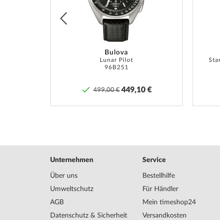
Bulova
Eco-Drive Super Titanium Chronograph 43mm 10ATM
Lunar Pilot
Sta
96B251
0 €
449,10 €
499,00 €
Unternehmen
Service
Über uns
Bestellhilfe
Umweltschutz
Für Händler
AGB
Mein timeshop24
Datenschutz & Sicherheit
Versandkosten