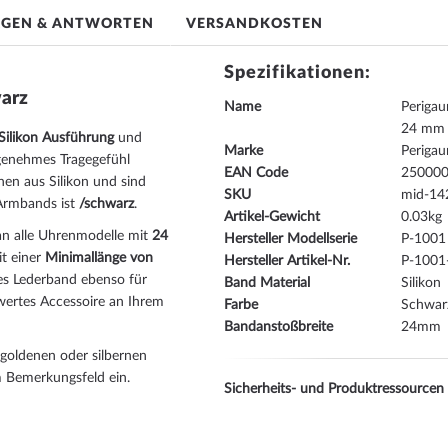
AGEN & ANTWORTEN
VERSANDKOSTEN
Spezifikationen:
arz
Name
Perigau
24 mm
Silikon Ausführung
und
Marke
Periga
genehmes Tragegefühl
EAN Code
25000
hen aus Silikon und sind
SKU
mid-14
Armbands ist
/schwarz
.
Artikel-Gewicht
0.03
an alle Uhrenmodelle mit
24
Hersteller Modellserie
P-1001
t einer
Minimallänge von
Hersteller Artikel-Nr.
P-1001
ses Lederband ebenso für
Band Material
Silikon
ertes Accessoire an Ihrem
Farbe
Schwar
Bandanstoßbreite
24
goldenen oder silbernen
m Bemerkungsfeld ein.
Sicherheits- und Produktressourcen 