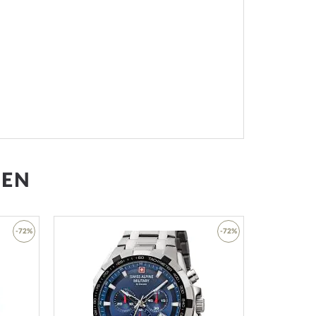
GEN
-72%
-72%
Zur
Zur
Wunschliste
Wunschliste
hinzufügen
hinzufügen