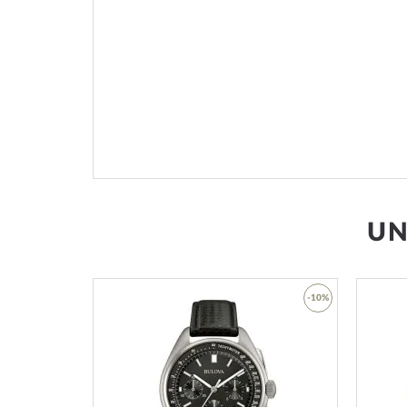
UN
-53%
-10%
Zur
Zur
Wunschliste
Wunschliste
hinzufügen
hinzufügen