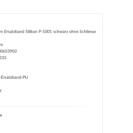
m Ersatzband Silikon P-1001 schwarz ohne Schliesse
um
00653902
233
-Ersatzband-PU
z
»