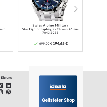
Swiss Alpine Military
6 mm
Star Fighter Saphirglas Chrono 46 mm
Lunar 
7043.9235
194,65 €
699,00 €
 Sie uns