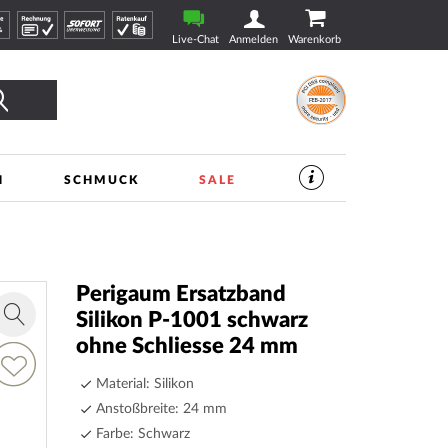
Live-Chat
Anmelden
Warenkorb
Suche
N
SCHMUCK
SALE
SERVICES
IM
UHREN-
SHOP
|
TIMESHOP24
Perigaum Ersatzband
Silikon P-1001 schwarz
Zoom
ohne Schliesse 24 mm
in
ur
unschliste
Material: Silikon
inzufügen
Anstoßbreite: 24 mm
Farbe: Schwarz