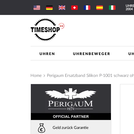
Direkt
UHRE
zum
2004
Inhalt
UHREN
UHRENBEWEGER
U
Home
Perigaum Ersatzband Silikon P-1001 schwarz o
Zum
Ende
der
Bilderga
springe
Geld zurück Garantie