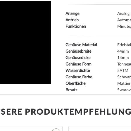
Anzeige
Analog
Antrieb
Automa
Funktionen
Minute
Gehäuse Material
Edelsta
Gehäusebreite
44
Gehäusedicke
14
Gehäuse Form
Tonnea
Wasserdichte
5
Gehäuse Farbe
Schwar
Oberfläche
Mattiert
Besatz
Swarov
Glas
gehärte
Lünette
Festst
Gehäuse Boden
Glasbod
SERE PRODUKTEMPFEHLUN
Zifferblatt Farbe
Schwar