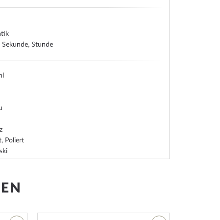
tik
, Sekunde, Stunde
hl
u
z
, Poliert
ski
t, Mineralglas
ehend
en, verschraubt
GEN
z