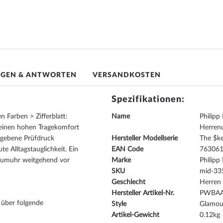
AGEN & ANTWORTEN
VERSANDKOSTEN
Spezifikationen:
 Farben > Zifferblatt:
Name
Philip
einen hohen Tragekomfort
Herre
egebene Prüfdruck
Hersteller Modellserie
The $k
te Alltagstauglichkeit. Ein
EAN Code
76306
Traumuhr weitgehend vor
Marke
Philipp 
SKU
mid-33
Geschlecht
Herren
Hersteller Artikel-Nr.
PWBAA
 über folgende
Style
Glamour
Artikel-Gewicht
0.12