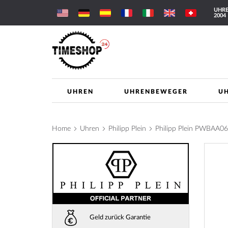
Direkt
UHRE
zum
2004
Inhalt
UHREN
UHRENBEWEGER
U
Home
Uhren
Philipp Plein
Philipp Plein PWBAA0
Zum
Ende
der
Bilderga
springe
Geld zurück Garantie