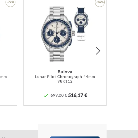
-72%
-26%
n-Armband
z
Zur
Zur
hließe
Wunschliste
Wunschliste
hinzufügen
hinzufügen
ng, Box, Garantie Dok., Umkarton
te Herstellergarantie! Die genaue
ebeschreibung und die Adresse des Garantiegebers
Bulova
6 mm
Sie bei Lieferung der Ware in der
Lunar Pilot Chronograph 44mm
98K112
tdokumentation.
516,17 €
699,00 €
»