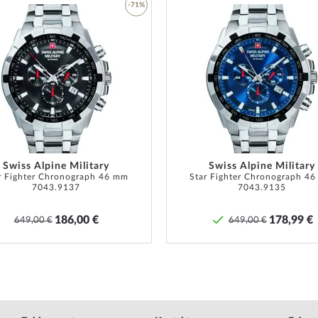
-71%
Armband Material
Silikon
Armband Style
Siliko
Armband Farbe
Schwar
Zur
Schließe
Dornsc
Wunschliste
Bandanstoßbreite
29
hinzufügen
Max. Handgelenkumfang
225
Lieferumfang
Anleitu
Garantie
24 Mona
Garanti
Swiss Alpine Military
Swiss Alpine Military
r Fighter Chronograph 46 mm
Star Fighter Chronograph 4
finden 
7043.9137
7043.9135
Produk
186,00 €
178,99 €
649,00 €
649,00 €
Sicherheits- und Produktressourcen 