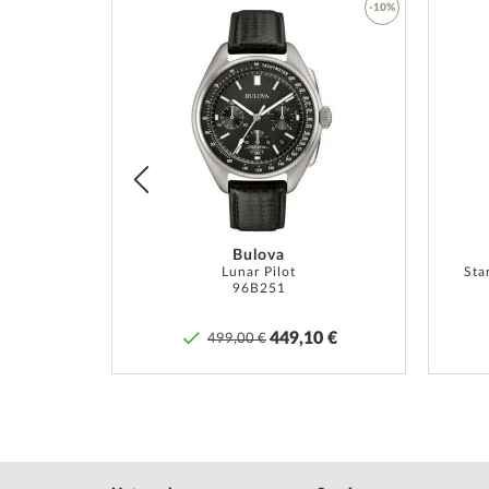
-45%
-10%
Zur
Zur
Wunschliste
Wunschliste
hinzufügen
hinzufügen
Bulova
TM
Lunar Pilot
Sta
96B251
€
449,10 €
499,00 €