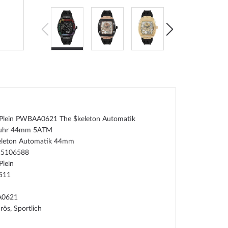
p Plein PWBAA0621 The $keleton Automatik
nuhr 44mm 5ATM
eleton Automatik 44mm
15106588
Plein
511
0621
ös, Sportlich