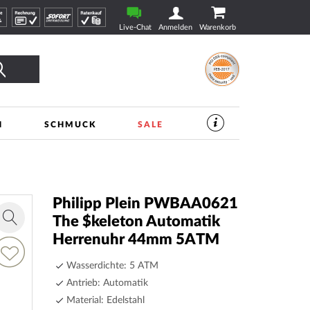
Live-Chat
Anmelden
Warenkorb
Suche
N
SCHMUCK
SALE
SERVICES
IM
UHREN-
SHOP
|
TIMESHOP24
Philipp Plein PWBAA0621
The $keleton Automatik
Zoom
Herrenuhr 44mm 5ATM
in
ur
unschliste
Wasserdichte: 5 ATM
inzufügen
Antrieb: Automatik
Material: Edelstahl