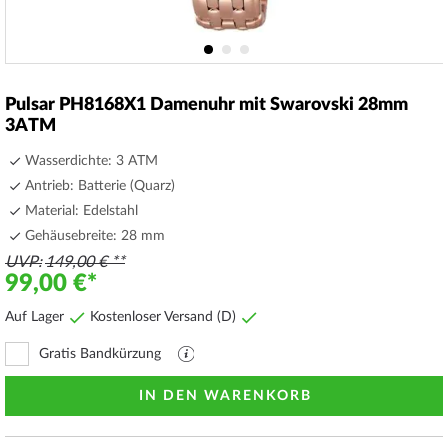
Zum
Anfang
Pulsar PH8168X1 Damenuhr mit Swarovski 28mm
der
3ATM
Bildergalerie
springen
Wasserdichte: 3 ATM
Antrieb: Batterie (Quarz)
Material: Edelstahl
Gehäusebreite: 28 mm
UVP
149,00 €
99,00 €
Auf Lager
Kostenloser Versand (D)
Gratis Bandkürzung
PDF
Datei
mit
IN DEN WARENKORB
Erläuterungen