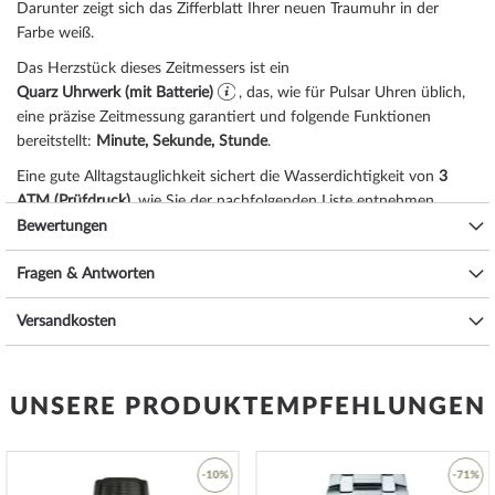
Darunter zeigt sich das Zifferblatt Ihrer neuen Traumuhr in der
Farbe
weiß
.
Das Herzstück dieses Zeitmessers ist ein
Quarz Uhrwerk (mit Batterie)
, das, wie für Pulsar Uhren üblich,
eine präzise Zeitmessung garantiert und folgende Funktionen
bereitstellt:
Minute, Sekunde, Stunde
.
Eine gute Alltagstauglichkeit sichert die Wasserdichtigkeit von
3
ATM (Prüfdruck)
, wie Sie der nachfolgenden Liste entnehmen
können:
Bewertungen
3 ATM: Wasserspritzer während des Händewaschens sind ok.
Fragen & Antworten
5 ATM: Duschen & Baden ist mit dieser Uhr möglich. Schwimmen
oder Tauchen nicht.
Versandkosten
10 ATM: Einem Schwimmbadbesuch ist die Uhr gewachsen,
Tauchgängen hingegen nicht.
20 ATM und mehr: Ab 20 ATM gilt die Uhr als wasserdicht und zum
Schwimmen und Tauchen in geringer Tiefe geeignet*.
UNSERE PRODUKTEMPFEHLUNGEN
Zusätzliche Freude an Ihrer neuen Pulsar Uhr wird Ihnen das
hochwertig verarbeitete Armband aus Edelstahl – Farbe:
roségold
–
mit Faltschließe bereiten. Das Edelstahl-Armband bietet einen
-10%
-71%