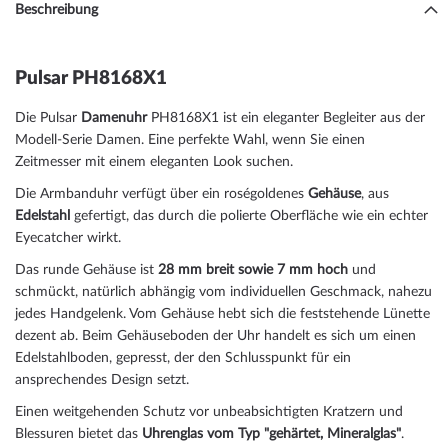
Beschreibung
Pulsar PH8168X1
Die Pulsar
Damenuhr
PH8168X1 ist ein eleganter Begleiter aus der
Modell-Serie Damen. Eine perfekte Wahl, wenn Sie einen
Zeitmesser mit einem eleganten Look suchen.
Die Armbanduhr verfügt über ein roségoldenes
Gehäuse
, aus
Edelstahl
gefertigt, das durch die
poliert
e Oberfläche wie ein echter
Eyecatcher wirkt.
Das
rund
e Gehäuse ist
28 mm breit
sowie 7 mm hoch
und
schmückt, natürlich abhängig vom individuellen Geschmack, nahezu
jedes Handgelenk. Vom Gehäuse hebt sich die
feststehend
e Lünette
dezent ab. Beim Gehäuseboden der Uhr handelt es sich um einen
Edelstahlboden, gepresst, der den Schlusspunkt für ein
ansprechendes Design setzt.
Einen weitgehenden Schutz vor unbeabsichtigten Kratzern und
Blessuren bietet das
Uhrenglas vom Typ "gehärtet, Mineralglas"
.