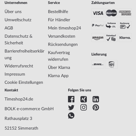
Hersteller Artikel-Nr.
PH8168X1
Unternehmen
Service
Zahlungsarten
Style
Elegant, Feminin
Über uns
Bestellhilfe
Artikel-Gewicht
0.05
Umweltschutz
Für Händler
AGB
Mein timeshop24
Anzeige
Analog
Datenschutz &
Versandkosten
Antrieb
Batterie (Quarz)
Sicherheit
Rücksendungen
Uhrwerk
Seiko, VJ21
Barrierefreiheitserklär
Kaufvertrag
Lieferung
Bezeichnung
ung
widerrufen
Funktionen
Minute, Sekunde, Stunde
Widerrufsrecht
Über Klarna
Impressum
Klarna App
Gehäuse Material
Edelstahl
Cookie Einstellungen
Gehäusebreite
28
Kontakt
Folgen Sie uns
Gehäusedicke
7
Timeshop24.de
Gehäuse Form
Rund
Wasserdichte
3
BOLK e-commerce GmbH
Gehäuse Farbe
Roségold
Rathausplatz 3
Oberfläche
Poliert
Besatz
Glaskristall
52152 Simmerath
Glas
gehärtet, Mineralglas