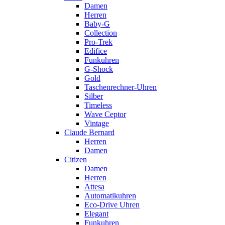
Damen
Herren
Baby-G
Collection
Pro-Trek
Edifice
Funkuhren
G-Shock
Gold
Taschenrechner-Uhren
Silber
Timeless
Wave Ceptor
Vintage
Claude Bernard
Herren
Damen
Citizen
Damen
Herren
Attesa
Automatikuhren
Eco-Drive Uhren
Elegant
Funkuhren