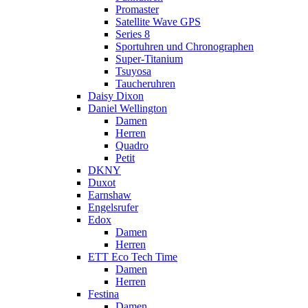
Promaster
Satellite Wave GPS
Series 8
Sportuhren und Chronographen
Super-Titanium
Tsuyosa
Taucheruhren
Daisy Dixon
Daniel Wellington
Damen
Herren
Quadro
Petit
DKNY
Duxot
Earnshaw
Engelsrufer
Edox
Damen
Herren
ETT Eco Tech Time
Damen
Herren
Festina
Damen