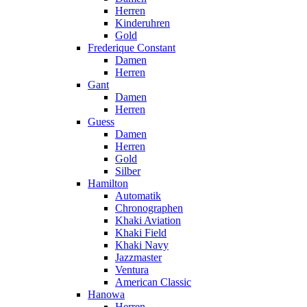
Herren
Kinderuhren
Gold
Frederique Constant
Damen
Herren
Gant
Damen
Herren
Guess
Damen
Herren
Gold
Silber
Hamilton
Automatik
Chronographen
Khaki Aviation
Khaki Field
Khaki Navy
Jazzmaster
Ventura
American Classic
Hanowa
Herren