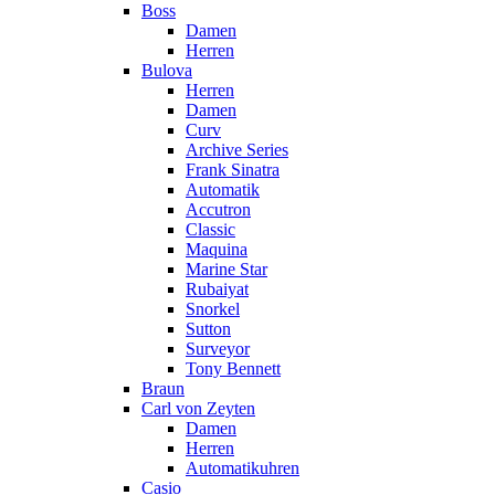
Boss
Damen
Herren
Bulova
Herren
Damen
Curv
Archive Series
Frank Sinatra
Automatik
Accutron
Classic
Maquina
Marine Star
Rubaiyat
Snorkel
Sutton
Surveyor
Tony Bennett
Braun
Carl von Zeyten
Damen
Herren
Automatikuhren
Casio