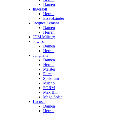
Damen
Ingersoll
Herren
Ersatzbänder
Jacques Lemans
Damen
Herren
JDM Military
Jowissa
Damen
Herren
Junghans
Damen
Herren
Meister
Force
Spektrum
Milano
FORM
Max Bill
Mega Solar
Lacoste
Damen
Herren