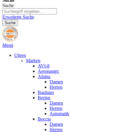
Suche
Suche
Erweiterte Suche
Suche
Menü
Uhren
Marken
AVI-8
Aeronautec
Alpina
Damen
Herren
Bauhaus
Bering
Damen
Herren
Automatik
Boccia
Damen
Herren