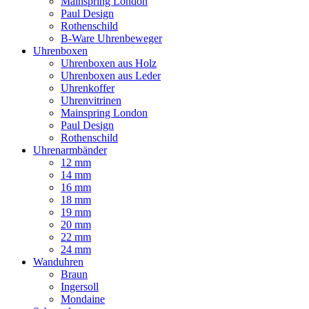
Mainspring London
Paul Design
Rothenschild
B-Ware Uhrenbeweger
Uhrenboxen
Uhrenboxen aus Holz
Uhrenboxen aus Leder
Uhrenkoffer
Uhrenvitrinen
Mainspring London
Paul Design
Rothenschild
Uhrenarmbänder
12 mm
14 mm
16 mm
18 mm
19 mm
20 mm
22 mm
24 mm
Wanduhren
Braun
Ingersoll
Mondaine