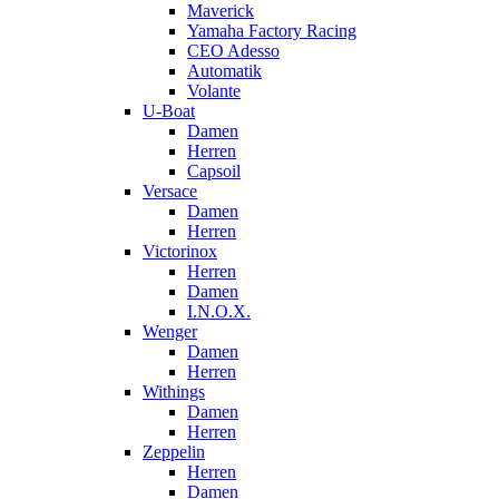
Maverick
Yamaha Factory Racing
CEO Adesso
Automatik
Volante
U-Boat
Damen
Herren
Capsoil
Versace
Damen
Herren
Victorinox
Herren
Damen
I.N.O.X.
Wenger
Damen
Herren
Withings
Damen
Herren
Zeppelin
Herren
Damen