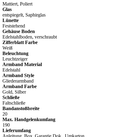
Mattiert, Poliert
Glas
entspiegelt, Saphirglas
Lünette
Feststehend
Gehäuse Boden
Edelstahlboden, verschraubt
Zifferblatt Farbe
Weiß
Beleuchtung
Leuchtzeiger
Armband Material
Edelstahl
Armband Style
Gliederarmband
Armband Farbe
Gold, Silber
Schließe
Faltschließe
Bandanstoßbreite
20
Max. Handgelenkumfang
190
Lieferumfang
Anleitung, Box, Garantie Dok., Umkarton