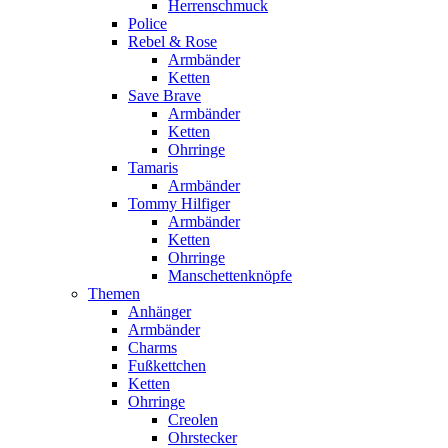
Herrenschmuck
Police
Rebel & Rose
Armbänder
Ketten
Save Brave
Armbänder
Ketten
Ohrringe
Tamaris
Armbänder
Tommy Hilfiger
Armbänder
Ketten
Ohrringe
Manschettenknöpfe
Themen
Anhänger
Armbänder
Charms
Fußkettchen
Ketten
Ohrringe
Creolen
Ohrstecker