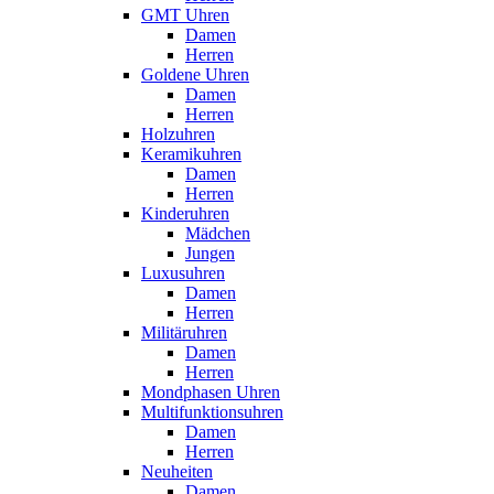
GMT Uhren
Damen
Herren
Goldene Uhren
Damen
Herren
Holzuhren
Keramikuhren
Damen
Herren
Kinderuhren
Mädchen
Jungen
Luxusuhren
Damen
Herren
Militäruhren
Damen
Herren
Mondphasen Uhren
Multifunktionsuhren
Damen
Herren
Neuheiten
Damen