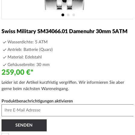
Zum
Anfang
Swiss Military SM34066.01 Damenuhr 30mm 5ATM
der
Bildergalerie
Wasserdichte: 5 ATM
springen
Antrieb: Batterie (Quarz)
Material: Edelstahl
Gehäusebreite: 30 mm
259,00 €
Leider ist der Artikel kurzfristig vergriffen. Wir informieren Sie aber
gerne beim nächsten Wareneingang.
Produktbenachrichtigungen aktivieren
SENDEN