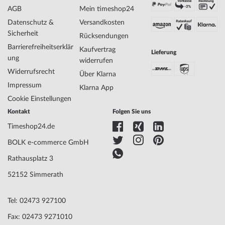
SKU
mid-24267
AGB
Mein timeshop24
Geschlecht
Damen
Datenschutz &
Versandkosten
Hersteller Artikel-Nr.
SM34066.01
Sicherheit
Rücksendungen
Style
Klassisch, Feminin
Barrierefreiheitserklär
Artikel-Gewicht
0.08
Kaufvertrag
Lieferung
ung
widerrufen
Widerrufsrecht
Über Klarna
Anzeige
Analog
Impressum
Klarna App
Antrieb
Batterie (Quarz)
Cookie Einstellungen
Uhrwerk
ETA, F03.411
Kontakt
Folgen Sie uns
Bezeichnung
Funktionen
Datum, Minute, Sekunde, Stunde
Timeshop24.de
BOLK e-commerce GmbH
Gehäuse Material
Edelstahl
Rathausplatz 3
Gehäusebreite
30
52152 Simmerath
Gehäusedicke
8
Gehäuse Form
Rund
Tel: 02473 927100
Wasserdichte
5
Gehäuse Farbe
Silber
Fax: 02473 9271010
Oberfläche
Mattiert, Poliert