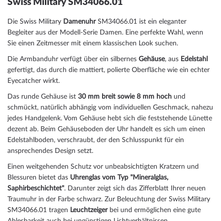
Swiss Military SM34066.01
Die Swiss Military
Damenuhr
SM34066.01 ist ein eleganter
Begleiter aus der Modell-Serie Damen. Eine perfekte Wahl, wenn
Sie einen Zeitmesser mit einem klassischen Look suchen.
Die Armbanduhr verfügt über ein silbernes
Gehäuse
, aus
Edelstahl
gefertigt, das durch die
mattiert, poliert
e Oberfläche wie ein echter
Eyecatcher wirkt.
Das
rund
e Gehäuse ist
30 mm breit
sowie 8 mm hoch
und
schmückt, natürlich abhängig vom individuellen Geschmack, nahezu
jedes Handgelenk. Vom Gehäuse hebt sich die
feststehend
e Lünette
dezent ab. Beim Gehäuseboden der Uhr handelt es sich um einen
Edelstahlboden, verschraubt, der den Schlusspunkt für ein
ansprechendes Design setzt.
Einen weitgehenden Schutz vor unbeabsichtigten Kratzern und
Blessuren bietet das
Uhrenglas vom Typ "Mineralglas,
Saphirbeschichtet"
. Darunter zeigt sich das Zifferblatt Ihrer neuen
Traumuhr in der Farbe
schwarz
. Zur Beleuchtung der Swiss Military
SM34066.01 tragen
Leuchtzeiger
bei und ermöglichen eine gute
Ablesbarkeit auch bei ungünstigen Lichtverhältnissen.