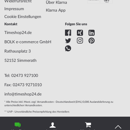
Antrieb
Batterie (Quarz)
Widerrufsrecht
Über Klarna
Uhrwerk
715, Ronda
Impressum
Klarna App
Bezeichnung
Cookie Einstellungen
Funktionen
Datum, Minute, Sekunde, Stunde
Kontakt
Folgen Sie uns
Timeshop24.de
Gehäuse Material
Edelstahl
BOLK e-commerce GmbH
Gehäusebreite
42
Gehäusedicke
10
Rathausplatz 3
Gehäuse Form
Rund
52152 Simmerath
Wasserdichte
10
Gehäuse Farbe
Schwarz
Tel: 02473 927100
Oberfläche
Mattiert
Glas
entspiegelt, Saphirglas
Fax: 02473 9271010
Lünette
Feststehend
info@timeshop24.de
Gehäuse Boden
Edelstahlboden, verschraubt
Zifferblatt Farbe
Schwarz
* Alle Preise inkl. Mwst. zzgl. Versandkosten - Deutschlandweit (DHL) 0,00€ Auslandslieferung zu
unterschiedlichen Versandkosten.
Beleuchtung
Leuchtindexe, Leuchtzeiger, trigalight®,
** UVP - Unverbindliche Preisempfehlung des Herstellers
Tritium
© 2004 - 2026, BOLK e-commerce GmbH | Technische Umsetzung
durch
www.mediarox.de