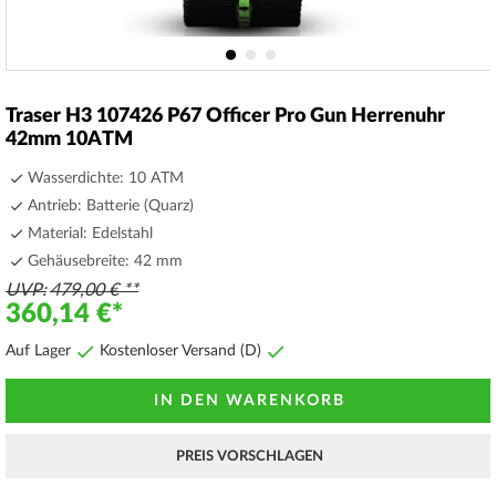
Zum
Anfang
Traser H3 107426 P67 Officer Pro Gun Herrenuhr
der
42mm 10ATM
Bildergalerie
springen
Wasserdichte: 10 ATM
Antrieb: Batterie (Quarz)
Material: Edelstahl
Gehäusebreite: 42 mm
UVP
479,00 €
360,14 €
Auf Lager
Kostenloser Versand (D)
IN DEN WARENKORB
PREIS VORSCHLAGEN