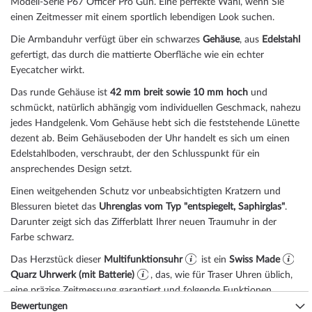
Modell-Serie P67 Officer Pro Gun. Eine perfekte Wahl, wenn Sie
einen Zeitmesser mit einem sportlich lebendigen Look suchen.
Die Armbanduhr verfügt über ein schwarzes
Gehäuse
, aus
Edelstahl
gefertigt, das durch die
mattiert
e Oberfläche wie ein echter
Eyecatcher wirkt.
Das
rund
e Gehäuse ist
42 mm breit
sowie 10 mm hoch
und
schmückt, natürlich abhängig vom individuellen Geschmack, nahezu
jedes Handgelenk. Vom Gehäuse hebt sich die
feststehend
e Lünette
dezent ab. Beim Gehäuseboden der Uhr handelt es sich um einen
Edelstahlboden, verschraubt, der den Schlusspunkt für ein
ansprechendes Design setzt.
Einen weitgehenden Schutz vor unbeabsichtigten Kratzern und
Blessuren bietet das
Uhrenglas vom Typ "entspiegelt, Saphirglas"
.
Darunter zeigt sich das Zifferblatt Ihrer neuen Traumuhr in der
Farbe
schwarz
.
Das Herzstück dieser
Multifunktionsuhr
ist ein
Swiss Made
Quarz Uhrwerk (mit Batterie)
, das, wie für Traser Uhren üblich,
eine präzise Zeitmessung garantiert und folgende Funktionen
bereitstellt:
Datum, Minute, Sekunde, Stunde
.
Bewertungen