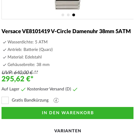
Zum
Anfang
Versace VE8101419 V-Circle Damenuhr 38mm 5ATM
der
Bildergalerie
Wasserdichte: 5 ATM
springen
Antrieb: Batterie (Quarz)
Material: Edelstahl
Gehäusebreite: 38 mm
UVP
640,00 €
295,62 €
Auf Lager
Kostenloser Versand (D)
Gratis Bandkürzung
PDF
Datei
mit
IN DEN WARENKORB
Erläuterungen
VARIANTEN