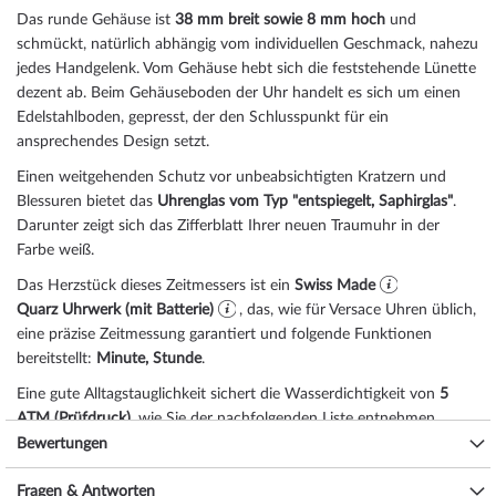
Das
rund
e Gehäuse ist
38 mm breit
sowie 8 mm hoch
und
schmückt, natürlich abhängig vom individuellen Geschmack, nahezu
jedes Handgelenk. Vom Gehäuse hebt sich die
feststehend
e Lünette
dezent ab. Beim Gehäuseboden der Uhr handelt es sich um einen
Edelstahlboden, gepresst, der den Schlusspunkt für ein
ansprechendes Design setzt.
Einen weitgehenden Schutz vor unbeabsichtigten Kratzern und
Blessuren bietet das
Uhrenglas vom Typ "entspiegelt, Saphirglas"
.
Darunter zeigt sich das Zifferblatt Ihrer neuen Traumuhr in der
Farbe
weiß
.
Das Herzstück dieses Zeitmessers ist ein
Swiss Made
Quarz Uhrwerk (mit Batterie)
, das, wie für Versace Uhren üblich,
eine präzise Zeitmessung garantiert und folgende Funktionen
bereitstellt:
Minute, Stunde
.
Eine gute Alltagstauglichkeit sichert die Wasserdichtigkeit von
5
ATM (Prüfdruck)
, wie Sie der nachfolgenden Liste entnehmen
können:
Bewertungen
3 ATM: Wasserspritzer während des Händewaschens sind ok.
Fragen & Antworten