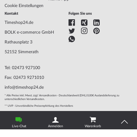
Bezeichnung
Cookie Einstellungen
Funktionen
Minute, Stunde
Kontakt
Folgen Sie uns
Timeshop24.de
Gehäuse Material
Edelstahl
BOLK e-commerce GmbH
Gehäusebreite
38
Gehäusedicke
8
Rathausplatz 3
Gehäuse Form
Rund
52152 Simmerath
Wasserdichte
5
Gehäuse Farbe
Gold, Silber
Tel: 02473 927100
Oberfläche
Mattiert, Poliert
Glas
entspiegelt, Saphirglas
Fax: 02473 9271010
Lünette
Feststehend
info@timeshop24.de
Gehäuse Boden
Edelstahlboden, gepresst
Zifferblatt Farbe
Weiß
* Alle Preise inkl. Mwst. zzgl. Versandkosten - Deutschlandweit (DHL) 0,00€ Auslandslieferung zu
unterschiedlichen Versandkosten.
** UVP - Unverbindliche Preisempfehlung des Herstellers
Armband Material
Edelstahl
© 2004 - 2026, BOLK e-commerce GmbH | Technische Umsetzung
Armband Style
Gliederarmband
durch
www.mediarox.de
Live-Chat
Anmelden
Warenkorb
Armband Farbe
Silber
Schließe
Schmetterlingsschließe