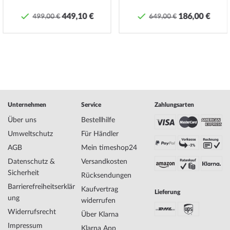
verschraubt ist damit die Uhr überhaupt Wasserdicht sein kann.
Weitere Informationen finden Sie in unseren
Pflege-Tipps
.
449,10 €
186,00 €
499,00 €
649,00 €
Spezifikationen:
Name
Versace VE8101419 V-Circle Damenuhr
38mm 5ATM
Hersteller Modellserie
V-Circle 38mm
EAN Code
7630030548321
Unternehmen
Service
Zahlungsarten
Marke
Versace
Über uns
Bestellhilfe
SKU
mid-29446
Geschlecht
Damen
Umweltschutz
Für Händler
Hersteller Artikel-Nr.
VE8101419
AGB
Mein timeshop24
Style
Modern, Feminin
Datenschutz &
Versandkosten
Artikel-Gewicht
0.11
Sicherheit
Rücksendungen
Barrierefreiheitserklär
Kaufvertrag
Lieferung
ung
Anzeige
Analog
widerrufen
Antrieb
Batterie (Quarz)
Widerrufsrecht
Über Klarna
Uhrwerk
Swiss Made
Impressum
Klarna App