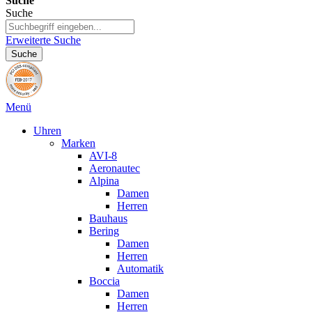
Suche
Suche
Erweiterte Suche
Suche
Menü
Uhren
Marken
AVI-8
Aeronautec
Alpina
Damen
Herren
Bauhaus
Bering
Damen
Herren
Automatik
Boccia
Damen
Herren