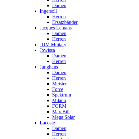
Damen
Ingersoll
Herren
Ersatzbänder
Jacques Lemans
Damen
Herren
JDM Military
Jowissa
Damen
Herren
Junghans
Damen
Herren
Meister
Force
Spektrum
Milano
FORM
Max Bill
Mega Solar
Lacoste
Damen
Herren