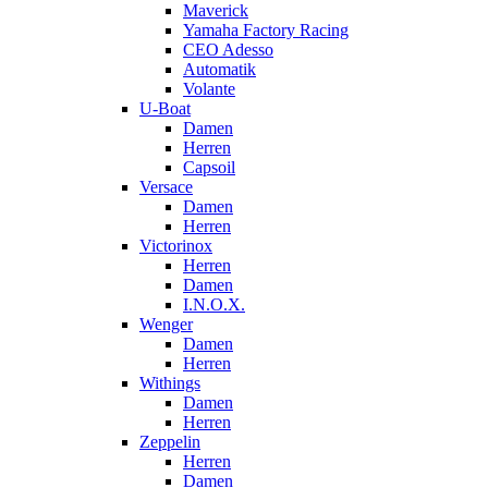
Maverick
Yamaha Factory Racing
CEO Adesso
Automatik
Volante
U-Boat
Damen
Herren
Capsoil
Versace
Damen
Herren
Victorinox
Herren
Damen
I.N.O.X.
Wenger
Damen
Herren
Withings
Damen
Herren
Zeppelin
Herren
Damen