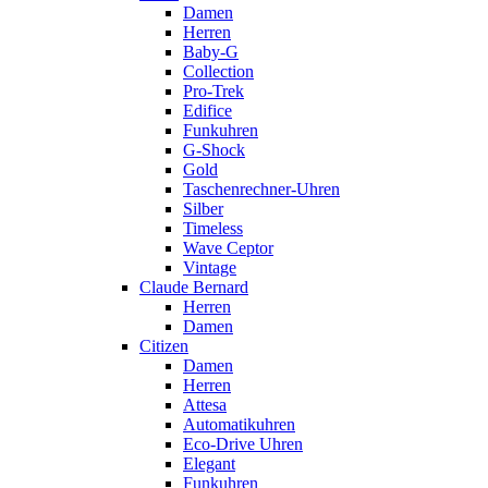
Damen
Herren
Baby-G
Collection
Pro-Trek
Edifice
Funkuhren
G-Shock
Gold
Taschenrechner-Uhren
Silber
Timeless
Wave Ceptor
Vintage
Claude Bernard
Herren
Damen
Citizen
Damen
Herren
Attesa
Automatikuhren
Eco-Drive Uhren
Elegant
Funkuhren