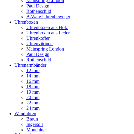
Mainspring London
Paul Design
Rothenschild
B-Ware Uhrenbeweger
Uhrenboxen
Uhrenboxen aus Holz
Uhrenboxen aus Leder
Uhrenkoffer
Uhrenvitrinen
Mainspring London
Paul Design
Rothenschild
Uhrenarmbänder
12 mm
14 mm
16 mm
18 mm
19 mm
20 mm
22 mm
24 mm
Wanduhren
Braun
Ingersoll
Mondaine