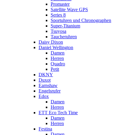
Promaster
Satellite Wave GPS
Series 8
Sportuhren und Chronographen
Super-Titanium
Tsuyosa
Taucheruhren
Daisy Dixon
Daniel Wellington
Damen
Herren
Quadro
Petit
DKNY
Duxot
Earnshaw
Engelsrufer
Edox
Damen
Herren
ETT Eco Tech Time
Damen
Herren
Festina
Damen