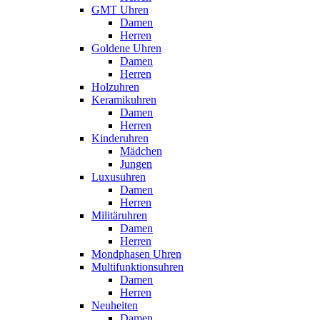
GMT Uhren
Damen
Herren
Goldene Uhren
Damen
Herren
Holzuhren
Keramikuhren
Damen
Herren
Kinderuhren
Mädchen
Jungen
Luxusuhren
Damen
Herren
Militäruhren
Damen
Herren
Mondphasen Uhren
Multifunktionsuhren
Damen
Herren
Neuheiten
Damen