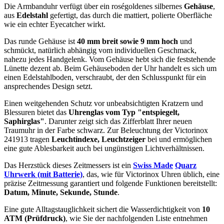
Die Armbanduhr verfügt über ein roségoldenes silbernes
Gehäuse
,
aus
Edelstahl
gefertigt, das durch die
mattiert, poliert
e Oberfläche
wie ein echter Eyecatcher wirkt.
Das
rund
e Gehäuse ist
40 mm breit
sowie 9 mm hoch
und
schmückt, natürlich abhängig vom individuellen Geschmack,
nahezu jedes Handgelenk. Vom Gehäuse hebt sich die
feststehend
e
Lünette dezent ab. Beim Gehäuseboden der Uhr handelt es sich um
einen Edelstahlboden, verschraubt, der den Schlusspunkt für ein
ansprechendes Design setzt.
Einen weitgehenden Schutz vor unbeabsichtigten Kratzern und
Blessuren bietet das
Uhrenglas vom Typ "entspiegelt,
Saphirglas"
. Darunter zeigt sich das Zifferblatt Ihrer neuen
Traumuhr in der Farbe
schwarz
. Zur Beleuchtung der Victorinox
241913 tragen
Leuchtindexe, Leuchtzeiger
bei und ermöglichen
eine gute Ablesbarkeit auch bei ungünstigen Lichtverhältnissen.
Das Herzstück dieses Zeitmessers ist ein
Swiss Made
Quarz
Uhrwerk (mit Batterie)
, das, wie für Victorinox Uhren üblich, eine
präzise Zeitmessung garantiert und folgende Funktionen bereitstellt:
Datum, Minute, Sekunde, Stunde
.
Eine gute Alltagstauglichkeit sichert die Wasserdichtigkeit von
10
ATM (Prüfdruck)
, wie Sie der nachfolgenden Liste entnehmen