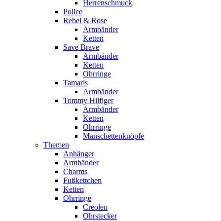
Herrenschmuck
Police
Rebel & Rose
Armbänder
Ketten
Save Brave
Armbänder
Ketten
Ohrringe
Tamaris
Armbänder
Tommy Hilfiger
Armbänder
Ketten
Ohrringe
Manschettenknöpfe
Themen
Anhänger
Armbänder
Charms
Fußkettchen
Ketten
Ohrringe
Creolen
Ohrstecker