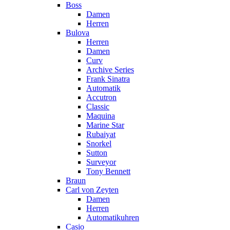
Boss
Damen
Herren
Bulova
Herren
Damen
Curv
Archive Series
Frank Sinatra
Automatik
Accutron
Classic
Maquina
Marine Star
Rubaiyat
Snorkel
Sutton
Surveyor
Tony Bennett
Braun
Carl von Zeyten
Damen
Herren
Automatikuhren
Casio