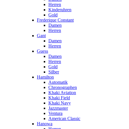
Herren
Kinderuhren
Gold
Frederique Constant
Damen
Herren
Gant
Damen
Herren
Guess
Damen
Herren
Gold
Silber
Hamilton
Automatik
Chronographen
Khaki Aviation
Khaki Field
Khaki Navy
Jazzmaster
Ventura
American Classic
Hanowa
Herren