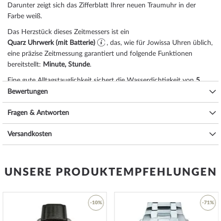
Darunter zeigt sich das Zifferblatt Ihrer neuen Traumuhr in der
Farbe
weiß
.
Das Herzstück dieses Zeitmessers ist ein
Quarz Uhrwerk (mit Batterie)
, das, wie für Jowissa Uhren üblich,
eine präzise Zeitmessung garantiert und folgende Funktionen
bereitstellt:
Minute, Stunde
.
Eine gute Alltagstauglichkeit sichert die Wasserdichtigkeit von
5
ATM (Prüfdruck)
, wie Sie der nachfolgenden Liste entnehmen
Bewertungen
können:
Fragen & Antworten
3 ATM: Wasserspritzer während des Händewaschens sind ok.
5 ATM: Duschen & Baden ist mit dieser Uhr möglich. Schwimmen
Versandkosten
oder Tauchen nicht.
10 ATM: Einem Schwimmbadbesuch ist die Uhr gewachsen,
Tauchgängen hingegen nicht.
20 ATM und mehr: Ab 20 ATM gilt die Uhr als wasserdicht und zum
UNSERE PRODUKTEMPFEHLUNGEN
Schwimmen und Tauchen in geringer Tiefe geeignet*.
Zusätzliche Freude an Ihrer neuen Jowissa Uhr wird Ihnen das
hochwertig verarbeitete Armband aus Edelstahl – Farbe:
gold
– mit
-10%
-71%
Klippschließe bereiten. Das Edelstahl-Armband bietet einen hohen