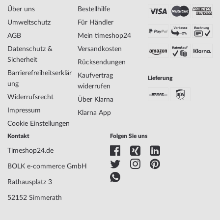
Hersteller Artikel-Nr.
J5.633.M
Über uns
Bestellhilfe
Style
Elegant, Luxuriös, Feminin
Umweltschutz
Für Händler
Artikel-Gewicht
0.06
AGB
Mein timeshop24
Datenschutz &
Versandkosten
Anzeige
Analog
Sicherheit
Rücksendungen
Antrieb
Batterie (Quarz)
Barrierefreiheitserklär
Kaufvertrag
Lieferung
Uhrwerk
Swiss Made
ung
widerrufen
Bezeichnung
Widerrufsrecht
Über Klarna
Funktionen
Minute, Stunde
Impressum
Klarna App
Cookie Einstellungen
Gehäuse Material
Edelstahl
Kontakt
Folgen Sie uns
Gehäusebreite
29
Timeshop24.de
Gehäusedicke
9
Gehäuse Form
Rund
BOLK e-commerce GmbH
Wasserdichte
5
Rathausplatz 3
Gehäuse Farbe
Gold
Oberfläche
Poliert
52152 Simmerath
Besatz
Zirkonia
Glas
gehärtet, Mineralglas