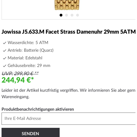
Zum
Anfang
Jowissa J5.633.M Facet Strass Damenuhr 29mm 5ATM
der
Bildergalerie
Wasserdichte: 5 ATM
springen
Antrieb: Batterie (Quarz)
Material: Edelstahl
Gehäusebreite: 29 mm
UVP
299,90 €
244,94 €
Leider ist der Artikel kurzfristig vergriffen. Wir informieren Sie aber ge
Wareneingang.
Produktbenachrichtigungen aktivieren
SENDEN