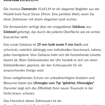
Die Jowissa
Damenuhr
J5.651.M ist ein eleganter Begleiter aus der
Modell-Serie Facet Strass 29mm. Eine perfekte Wahl, wenn Sie
einen Zeitmesser mit einem eleganten Look suchen.
Die Armbanduhr verfügt über ein roségoldenes
Gehäuse
, aus
Edelstahl
gefertigt, das durch die
poliert
e Oberfläche wie ein echter
Eyecatcher wirkt.
Das
rund
e Gehäuse ist
29 mm breit
sowie 9 mm hoch
und
schmückt, natürlich abhängig vom individuellen Geschmack, nahezu
jedes Handgelenk. Vom Gehäuse hebt sich die
feststehend
e Lünette
dezent ab. Beim Gehäuseboden der Uhr handelt es sich um einen
Edelstahlboden, gepresst, der den Schlusspunkt für ein
ansprechendes Design setzt.
Einen weitgehenden Schutz vor unbeabsichtigten Kratzern und
Blessuren bietet das
Uhrenglas vom Typ "gehärtet, Mineralglas"
.
Darunter zeigt sich das Zifferblatt Ihrer neuen Traumuhr in der
Farbe
braun, schwarz
.
Das Herzstück dieses Zeitmessers ist ein