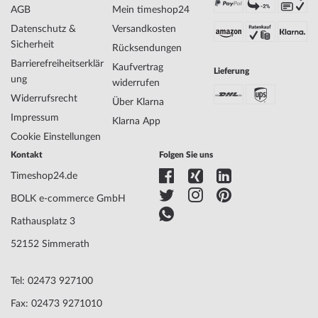
AGB
Mein timeshop24
Anzeige
Analog
Datenschutz &
Versandkosten
Antrieb
Batterie (Quarz)
Sicherheit
Rücksendungen
Uhrwerk
Swiss Made
Barrierefreiheitserklär
Kaufvertrag
Lieferung
Bezeichnung
ung
widerrufen
Funktionen
Minute, Stunde
Widerrufsrecht
Über Klarna
Impressum
Klarna App
Gehäuse Material
Edelstahl
Cookie Einstellungen
Gehäusebreite
29
Kontakt
Folgen Sie uns
Gehäusedicke
9
Timeshop24.de
Gehäuse Form
Rund
Wasserdichte
5
BOLK e-commerce GmbH
Gehäuse Farbe
Roségold
Rathausplatz 3
Oberfläche
Poliert
Besatz
Zirkonia
52152 Simmerath
Glas
gehärtet, Mineralglas
Lünette
Feststehend
Tel: 02473 927100
Gehäuse Boden
Edelstahlboden, gepresst
Fax: 02473 9271010
Zifferblatt Farbe
Braun, Schwarz