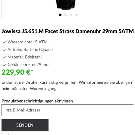
Zum
Anfang
Jowissa J5.651.M Facet Strass Damenuhr 29mm 5ATM
der
Bildergalerie
Wasserdichte: 5 ATM
springen
Antrieb: Batterie (Quarz)
Material: Edelstahl
Gehäusebreite: 29 mm
229,90 €
Leider ist der Artikel kurzfristig vergriffen. Wir informieren Sie aber gern
beim nächsten Wareneingang.
Produktbenachrichtigungen aktivieren
SENDEN